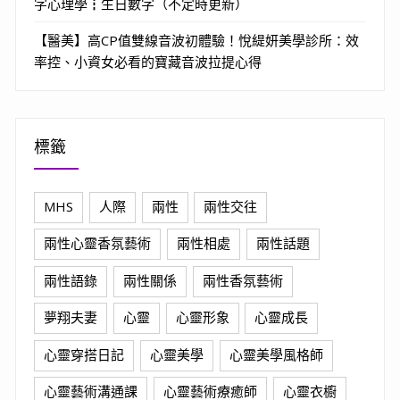
字心理學┇生日數字（不定時更新）
【醫美】高CP值雙線音波初體驗！悅緹妍美學診所：效
率控、小資女必看的寶藏音波拉提心得
標籤
MHS
人際
兩性
兩性交往
兩性心靈香氛藝術
兩性相處
兩性話題
兩性語錄
兩性關係
兩性香氛藝術
夢翔夫妻
心靈
心靈形象
心靈成長
心靈穿搭日記
心靈美學
心靈美學風格師
心靈藝術溝通課
心靈藝術療癒師
心靈衣櫥