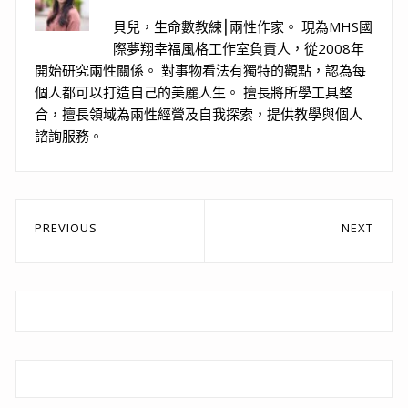
貝兒，生命數教練⎮兩性作家。 現為MHS國
際夢翔幸福風格工作室負責人，從2008年
開始研究兩性關係。 對事物看法有獨特的觀點，認為每
個人都可以打造自己的美麗人生。 擅長將所學工具整
合，擅長領域為兩性經營及自我探索，提供教學與個人
諮詢服務。
文
PREVIOUS
NEXT
章
Previous
Next
post:
post:
導
覽