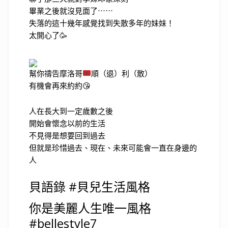
畢業之後就沒見面了⋯⋯
失落的這十幾年感覺找到失散多年的妹妹！
太開心了🥳
幫你禱告摩洛哥
順（退）利（散）
有機會再來約約😘
人在長大到一定歲數之後
開始會懷念以前的生活
不見得是想要回到過去
但就是珍惜過去、現在、未來可能會一直在身邊的
人
貝語錄 #貝兒生活風格
你是美麗人生唯一風格
#bellestyle7