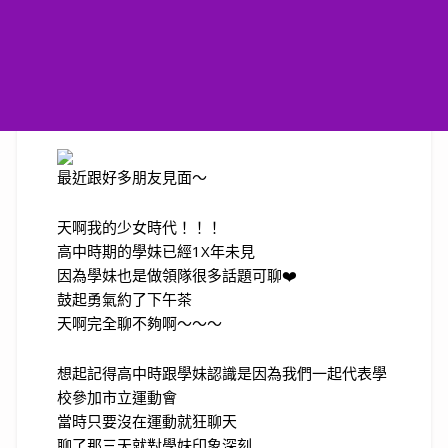
最近跟好多朋友見面～
天啊我的少女時代！！！
高中時期的學妹已經1X年未見
因為學妹也是做領隊很多話題可聊❤️
鼓起勇氣約了下午茶
天啊完全聊不夠啊～～～
想起記得高中時跟學妹認識是因為我們一起代表學
校參加市立運動會
當時只要沒在運動就狂聊天
聊了那三天就對學妹印象深刻