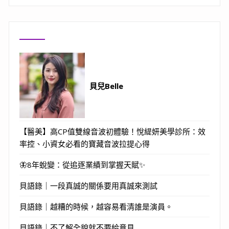
貝兒Belle
【醫美】高CP值雙線音波初體驗！悅緹妍美學診所：效
率控、小資女必看的寶藏音波拉提心得
🦋8年蛻變：從追逐業績到掌握天賦✨
貝語錄｜一段真誠的關係要用真誠來測試
貝語錄｜越糟的時候，越容易看清誰是演員。
貝語錄｜不了解全貌就不要給意見