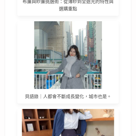
布簾與紗簾挑選術：從薄紗到全遮光的特性與
選購重點
貝語錄｜人都會不斷成長變化，城市也是。