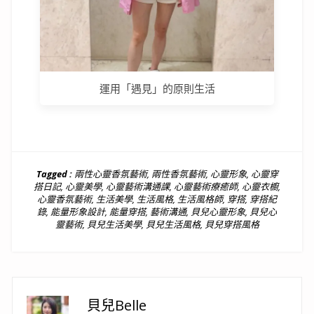
運用「遇見」的原則生活
Tagged :
兩性心靈香氛藝術
,
兩性香氛藝術
,
心靈形象
,
心靈穿
搭日記
,
心靈美學
,
心靈藝術溝通課
,
心靈藝術療癒師
,
心靈衣櫥
,
心靈香氛藝術
,
生活美學
,
生活風格
,
生活風格師
,
穿搭
,
穿搭紀
錄
,
能量形象設計
,
能量穿搭
,
藝術溝通
,
貝兒心靈形象
,
貝兒心
靈藝術
,
貝兒生活美學
,
貝兒生活風格
,
貝兒穿搭風格
貝兒Belle