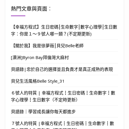
熱門文章與頁面︰
【幸福方程式】生日密碼⎮生命數字⎮數字心理學⎮生日數
字：你是１～９號人哪一類？(不定期更新)
【關於我】我是徐夢薇⎮貝兒Belle老師
[澳洲]Byron Bay拜倫灣大麻村
貝語錄|忠於自己的選擇並且負責才是真正成熟的表現
貝兒生活風格Belle Style_31
６號人的特質 | 幸福方程式┇生日密碼┇生命數字┇數
字心理學┇生日數字（不定時更新）
貝語錄｜學習成長讓你每天都進步
７號人的特質 |幸福方程式┇生日密碼┇生命數字┇數