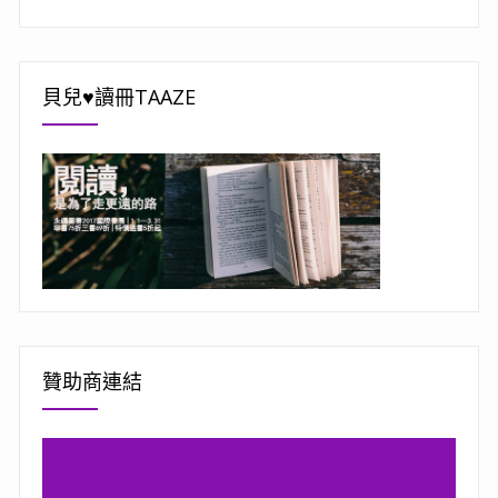
貝兒♥讀冊TAAZE
贊助商連結