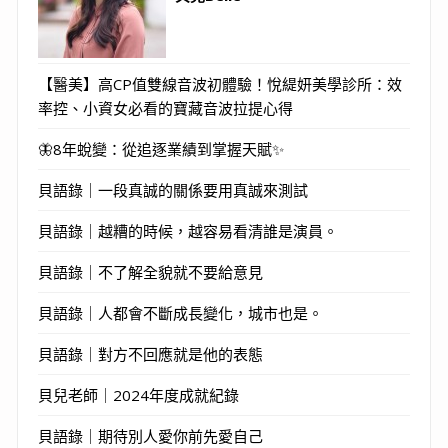
【醫美】高CP值雙線音波初體驗！悅緹妍美學診所：效
率控、小資女必看的寶藏音波拉提心得
🦋8年蛻變：從追逐業績到掌握天賦✨
貝語錄｜一段真誠的關係要用真誠來測試
貝語錄｜越糟的時候，越容易看清誰是演員。
貝語錄｜不了解全貌就不要給意見
貝語錄｜人都會不斷成長變化，城市也是。
貝語錄｜對方不回應就是他的表態
貝兒老師｜2024年度成就紀錄
貝語錄｜期待別人愛你前先愛自己