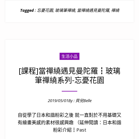
Tagged :
忘憂花園
,
玻璃筆禪繞
,
當禪繞遇見曼陀羅
,
禪繞
生活小品
[課程]當禪繞遇見曼陀羅┇玻璃
筆禪繞系列-忘憂花園
2019/05/01
By :
貝兒Belle
Posted on
自從學了日本和諧粉彩之後 就一直對於不用基礎又
有繪畫美感的素材很感興趣 （延伸閱讀：日本和諧
粉彩介紹┇Past