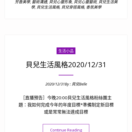
芳香美學
,
藝術溝通
,
貝兒心靈形象
,
貝兒心靈藝術
,
貝兒生活美
學
,
貝兒生活風格
,
貝兒穿搭風格
,
香氛美學
生活小品
貝兒生活風格2020/12/31
2020/12/31
By :
貝兒Belle
Posted on
［直播預告］今晚20:00貝兒生活風格粉絲團主
題：我如何完成今年的年度目標*準備制定新目標
或是常常無法達成目標
“貝兒生活風格2020/12/31”
Continue Reading