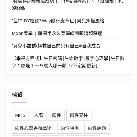
[職場]4步驟轉職成功！「非相關科系」、「沒經驗」也
沒關係
[包]TIDY植鞣3Way隨行皮革包|貝兒穿搭風格
Moon美學 | 韓國半永久美瞳線讓眼睛超深邃
[貝兒小語]能拯救自己的只有自己#自我成長
【幸福方程式】生日密碼⎮生命數字⎮數字心理學⎮生日數
字：你是１～９號人哪一類？(不定期更新)
標籤
MHS
人際
兩性
兩性交往
兩性心靈香氛藝術
兩性相處
兩性話題