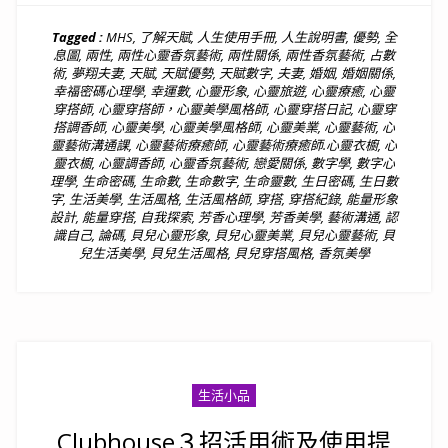
Tagged :
MHS
,
了解天賦
,
人生使用手冊
,
人生說明書
,
優勢
,
全
息圖
,
兩性
,
兩性心靈香氛藝術
,
兩性關係
,
兩性香氛藝術
,
占數
術
,
夢翔夫妻
,
天賦
,
天賦優勢
,
天賦數字
,
夫妻
,
婚姻
,
婚姻關係
,
幸福密碼心理學
,
幸運數
,
心靈形象
,
心靈旅遊
,
心靈療癒
,
心靈
穿搭師
,
心靈穿搭師，心靈美學風格師
,
心靈穿搭日記
,
心靈穿
搭調香師
,
心靈美學
,
心靈美學風格師
,
心靈美業
,
心靈藝術
,
心
靈藝術溝通課
,
心靈藝術療癒師
,
心靈藝術療癒師.心靈衣櫥
,
心
靈衣櫥
,
心靈調香師
,
心靈香氛藝術
,
戀愛關係
,
數字學
,
數字心
理學
,
生命密碼
,
生命數
,
生命數字
,
生命靈數
,
生日密碼
,
生日數
字
,
生活美學
,
生活風格
,
生活風格師
,
穿搭
,
穿搭紀錄
,
能量形象
設計
,
能量穿搭
,
自我探索
,
芳香心理學
,
芳香美學
,
藝術溝通
,
認
識自己
,
論碼
,
貝兒心靈形象
,
貝兒心靈美業
,
貝兒心靈藝術
,
貝
兒生活美學
,
貝兒生活風格
,
貝兒穿搭風格
,
香氛美學
生活小品
Clubhouse３招活用術及使用提