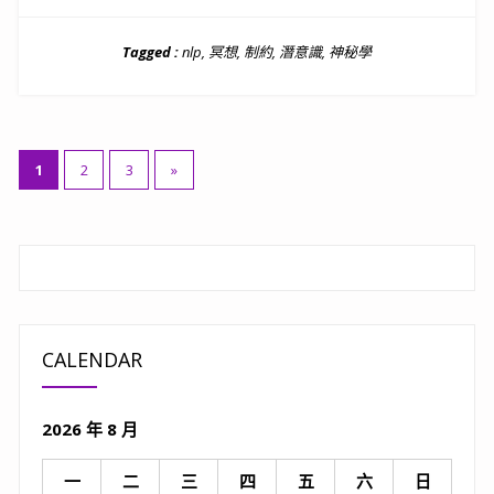
Tagged :
nlp
,
冥想
,
制約
,
潛意識
,
神秘學
文
1
2
3
»
章
分
頁
CALENDAR
2026 年 8 月
一
二
三
四
五
六
日