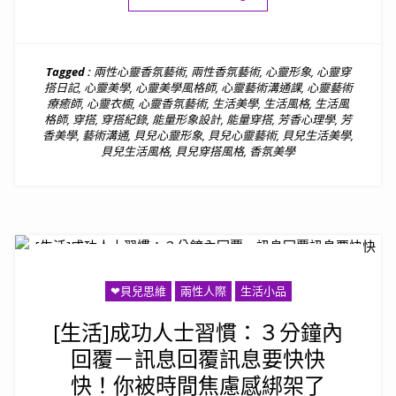
Tagged :
兩性心靈香氛藝術
,
兩性香氛藝術
,
心靈形象
,
心靈穿
搭日記
,
心靈美學
,
心靈美學風格師
,
心靈藝術溝通課
,
心靈藝術
療癒師
,
心靈衣櫥
,
心靈香氛藝術
,
生活美學
,
生活風格
,
生活風
格師
,
穿搭
,
穿搭紀錄
,
能量形象設計
,
能量穿搭
,
芳香心理學
,
芳
香美學
,
藝術溝通
,
貝兒心靈形象
,
貝兒心靈藝術
,
貝兒生活美學
,
貝兒生活風格
,
貝兒穿搭風格
,
香氛美學
❤貝兒思維
兩性人際
生活小品
[生活]成功人士習慣：３分鐘內
回覆－訊息回覆訊息要快快
快！你被時間焦慮感綁架了