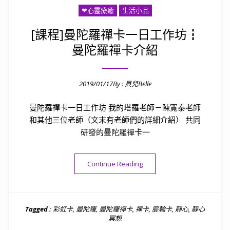
❤心靈療癒
生活小品
[課程]曼陀羅禪卡一日工作坊┇
曼陀羅禪卡介紹
2019/01/17
By :
貝兒Belle
Posted on
曼陀羅禪卡一日工作坊 我的塔羅老師－陳寬泰老師
和其他三位老師（文末有老師們的詳細介紹） 共同
研發的曼陀羅禪卡一
“[課程]曼陀羅禪卡一日工作
Continue Reading
Tagged :
彩虹卡
,
曼陀羅
,
曼陀羅禪卡
,
禪卡
,
脈輪卡
,
靜心
,
靜心
冥想