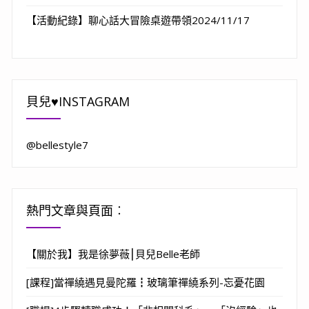
【活動紀錄】聊心話大冒險桌遊帶領2024/11/17
貝兒♥INSTAGRAM
@bellestyle7
熱門文章與頁面︰
【關於我】我是徐夢薇⎮貝兒Belle老師
[課程]當禪繞遇見曼陀羅┇玻璃筆禪繞系列-忘憂花園