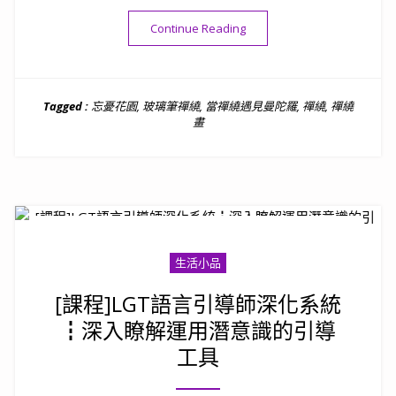
“[課程]當禪繞遇見曼陀羅┇
Continue Reading
Tagged :
忘憂花園
,
玻璃筆禪繞
,
當禪繞遇見曼陀羅
,
禪繞
,
禪繞
畫
生活小品
[課程]LGT語言引導師深化系統
┇深入瞭解運用潛意識的引導
工具