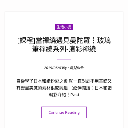
生活小品
[課程]當禪繞遇見曼陀羅┇玻璃
筆禪繞系列-渲彩禪繞
2019/05/03
By :
貝兒Belle
Posted on
自從學了日本和諧粉彩之後 就一直對於不用基礎又
有繪畫美感的素材很感興趣 （延伸閱讀：日本和諧
粉彩介紹┇Past
“[課程]當禪繞遇見曼陀羅┇
Continue Reading