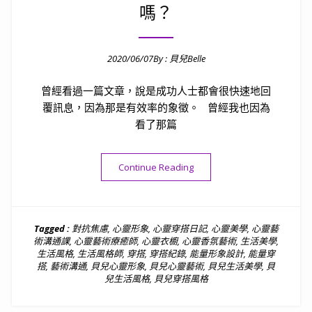
嗎？
2020/06/07
By :
貝兒Belle
Posted on
曾經看過一篇文章，說是成功人士都會很快速地回
覆訊息，因為那是有效率的象徵。 曾經我也因為
看了那篇
“[生活]成功人士習慣：３分
Continue Reading
Tagged :
對抗焦慮
,
心靈形象
,
心靈穿搭日記
,
心靈美學
,
心靈藝
術溝通課
,
心靈藝術療癒師
,
心靈衣櫥
,
心靈香氛藝術
,
生活美學
,
生活風格
,
生活風格師
,
穿搭
,
穿搭紀錄
,
能量形象設計
,
能量穿
搭
,
藝術溝通
,
貝兒心靈形象
,
貝兒心靈藝術
,
貝兒生活美學
,
貝
兒生活風格
,
貝兒穿搭風格