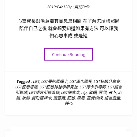
2019/04/12
By :
貝兒Belle
Posted on
心靈成長跟潛意識其實息息相關 在了解怎麼樣照顧
陪伴自己之後 就會想要知道如果有方法 可以讓我
們心想事成 或是短
“[課程]LGT語言引導師深
Continue Reading
Tagged :
LGT
,
LGT曼陀羅禪卡
,
LGT深化課程
,
LGT狂想分享會
,
LGT狂想塔羅
,
LGT狂想神祕學研究社
,
LGT禪卡引導師
,
LGT語言
引導師
,
LGT語言引導系統
,
LGT陳寬泰
,
nlp
,
催眠
,
冥想
,
占卜
,
心
錨
,
放鬆
,
曼陀羅禪卡
,
潛意識
,
狂想
,
療癒
,
直覺訓練
,
語言能量
,
靜心