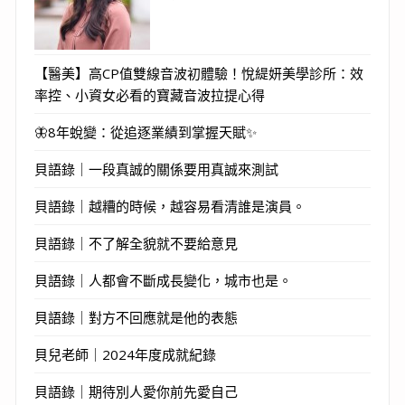
【醫美】高CP值雙線音波初體驗！悅緹妍美學診所：效
率控、小資女必看的寶藏音波拉提心得
🦋8年蛻變：從追逐業績到掌握天賦✨
貝語錄｜一段真誠的關係要用真誠來測試
貝語錄｜越糟的時候，越容易看清誰是演員。
貝語錄｜不了解全貌就不要給意見
貝語錄｜人都會不斷成長變化，城市也是。
貝語錄｜對方不回應就是他的表態
貝兒老師｜2024年度成就紀錄
貝語錄｜期待別人愛你前先愛自己