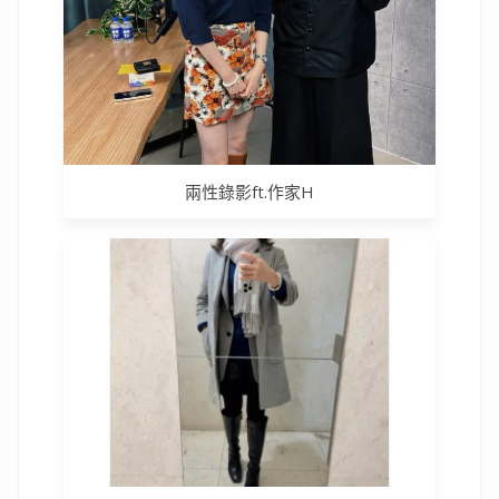
兩性錄影ft.作家H