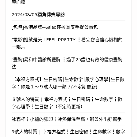
導面膜
2024/08/05獨角傳媒專訪
[包包]香港品牌─Salad莎拉真皮手提公事包
[電影]姐就是美 I FEEL PRETTY ┇看完會自信心爆棚的
一部片
[豐胸]易和中醫診所豐胸 ┇過了25歲也有救的健康豐胸
法
【幸福方程式】生日密碼⎮生命數字⎮數字心理學⎮生日數
字：你是１～９號人哪一類？(不定期更新)
８號人的特質 | 幸福方程式┇生日密碼┇生命數字┇數
字心理學┇生日數字（不定時更新）
冰霸杯┇小驢的腳印┇冷熱保溫至霸，辦公外出好幫手
9號人的特質 | 幸福方程式┇生日密碼┇生命數字┇數字