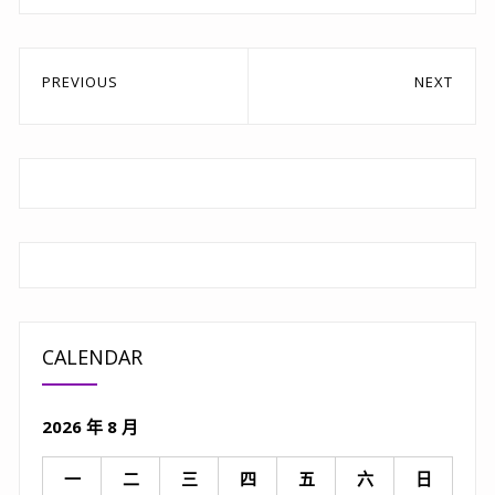
文
PREVIOUS
NEXT
章
Previous
Next
post:
post:
導
覽
CALENDAR
2026 年 8 月
一
二
三
四
五
六
日