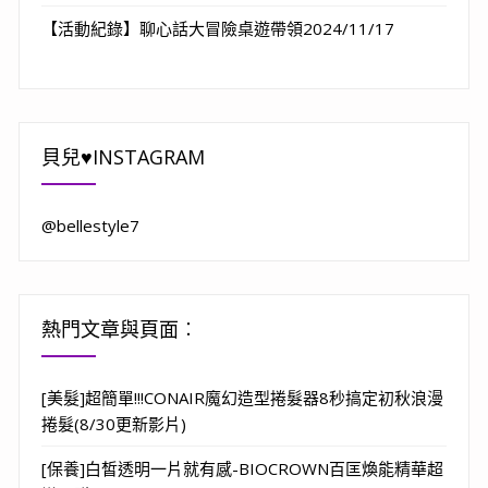
【活動紀錄】聊心話大冒險桌遊帶領2024/11/17
貝兒♥INSTAGRAM
@bellestyle7
熱門文章與頁面︰
[美髮]超簡單!!!CONAIR魔幻造型捲髮器8秒搞定初秋浪漫
捲髮(8/30更新影片)
[保養]白皙透明一片就有感-BIOCROWN百匡煥能精華超