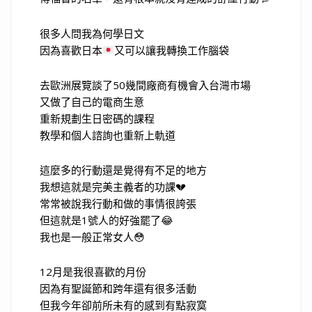
很多人問我為何學日文
因為喜歡日本
又可以讓我轉換工作腦袋
去歐洲展覽談了50幾間廠商有機會入台灣市場
又做了自己的電商生意
重新規劃生日密碼的課程
教學和個人諮詢也重新上軌道
這麼多的行動還是覺得有不足的地方
我想這就是完美主義者的功課💔
常常被說我行動和做的事情很誇張
但這就是1號人的好強罷了😂
我也是一般正常女人😳
12月是我很喜歡的月份
因為有聖誕節和跨年還有很多活動
但我今年卻前所未有的感到有點寂寞