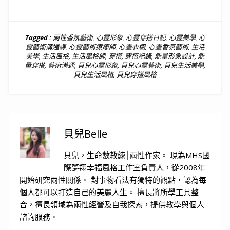
Tagged :
兩性香氛藝術
,
心靈形象
,
心靈穿搭日記
,
心靈美學
,
心
靈藝術溝通課
,
心靈藝術療癒師
,
心靈衣櫥
,
心靈香氛藝術
,
生活
美學
,
生活風格
,
生活風格師
,
穿搭
,
穿搭紀錄
,
能量形象設計
,
能
量穿搭
,
藝術溝通
,
貝兒心靈形象
,
貝兒心靈藝術
,
貝兒生活美學
,
貝兒生活風格
,
貝兒穿搭風格
貝兒Belle
貝兒，生命數教練⎮兩性作家。 現為MHS國
際夢翔幸福風格工作室負責人，從2008年
開始研究兩性關係。 對事物看法有獨特的觀點，認為每
個人都可以打造自己的美麗人生。 擅長將所學工具整
合，擅長領域為兩性經營及自我探索，提供教學與個人
諮詢服務。