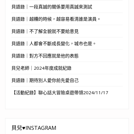
貝語錄｜一段真誠的關係要用真誠來測試
貝語錄｜越糟的時候，越容易看清誰是演員。
貝語錄｜不了解全貌就不要給意見
貝語錄｜人都會不斷成長變化，城市也是。
貝語錄｜對方不回應就是他的表態
貝兒老師｜2024年度成就紀錄
貝語錄｜期待別人愛你前先愛自己
【活動紀錄】聊心話大冒險桌遊帶領2024/11/17
貝兒♥INSTAGRAM