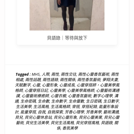
貝語錄｜等待與放下
Tagged :
MHS
,
人際
,
兩性
,
兩性交往
,
兩性心靈香氛藝術
,
兩性
相處
,
兩性話題
,
兩性語錄
,
兩性關係
,
兩性香氛藝術
,
夢翔夫妻
,
天賦數字
,
心靈
,
心靈形象
,
心靈成長
,
心靈穿搭師，心靈美學風
格師
,
心靈穿搭日記
,
心靈美學
,
心靈美學風格師
,
心靈藝術溝通
課
,
心靈藝術療癒師
,
心靈衣櫥
,
心靈香氛藝術
,
數字心理學
,
溝
通
,
生命密碼
,
生命數
,
生命數字
,
生命靈數
,
生日密碼
,
生日數字
,
生活美學
,
生活風格
,
生活風格師
,
穿搭
,
穿搭紀錄
,
能量形象設
計
,
能量穿搭
,
自我
,
自我探索
,
芳香心理學
,
芳香美學
,
藝術溝通
,
貝兒
,
貝兒心靈休息站
,
貝兒心靈形象
,
貝兒心靈美業
,
貝兒心靈
藝術
,
貝兒生活美學
,
貝兒生活風格
,
貝兒穿搭風格
,
貝語錄
,
關
係
,
香氛美學