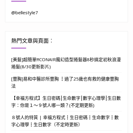
@bellestyle7
熱門文章與頁面︰
[美髮]超簡單!!!CONAIR魔幻造型捲髮器8秒搞定初秋浪漫
捲髮(8/30更新影片)
[豐胸]易和中醫診所豐胸 ┇過了25歲也有救的健康豐胸
法
【幸福方程式】生日密碼⎮生命數字⎮數字心理學⎮生日數
字：你是１～９號人哪一類？(不定期更新)
８號人的特質 | 幸福方程式┇生日密碼┇生命數字┇數
字心理學┇生日數字（不定時更新）