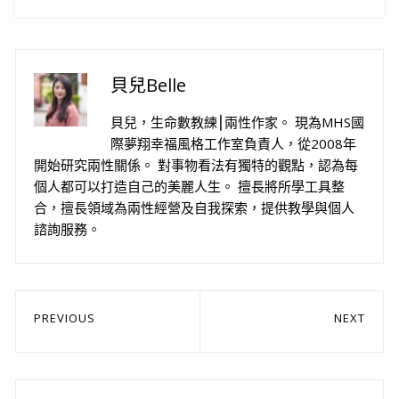
貝兒Belle
貝兒，生命數教練⎮兩性作家。 現為MHS國
際夢翔幸福風格工作室負責人，從2008年
開始研究兩性關係。 對事物看法有獨特的觀點，認為每
個人都可以打造自己的美麗人生。 擅長將所學工具整
合，擅長領域為兩性經營及自我探索，提供教學與個人
諮詢服務。
文
PREVIOUS
NEXT
章
Previous
Next
post:
post:
導
覽