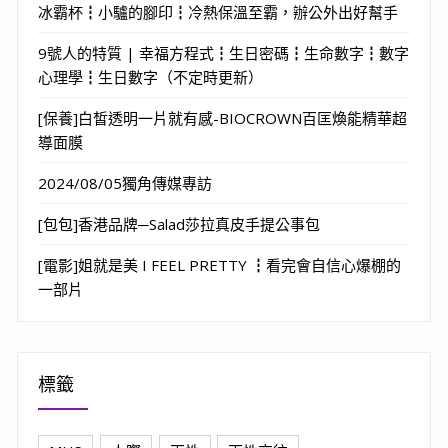
冰霸杯┇小驢的腳印┇冷熱保溫至霸，辦公外出好幫手
9號人的特質 | 幸福方程式┇生日密碼┇生命數字┇數字
心理學┇生日數字（不定時更新）
[保養]白皙透明一片就有感-BIOCROWN百匡煥能精華超
導面膜
2024/08/05獨角傳媒專訪
[包包]香港品牌─Salad莎拉真皮手提公事包
[電影]姐就是美 I FEEL PRETTY ┇看完會自信心爆棚的
一部片
標籤