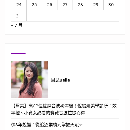
24
25
26
27
28
29
30
31
« 7 月
貝兒Belle
【醫美】高CP值雙線音波初體驗！悅緹妍美學診所：效
率控、小資女必看的寶藏音波拉提心得
🦋8年蛻變：從追逐業績到掌握天賦✨