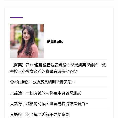
貝兒Belle
【醫美】高CP值雙線音波初體驗！悅緹妍美學診所：效
率控、小資女必看的寶藏音波拉提心得
🦋8年蛻變：從追逐業績到掌握天賦✨
貝語錄｜一段真誠的關係要用真誠來測試
貝語錄｜越糟的時候，越容易看清誰是演員。
貝語錄｜不了解全貌就不要給意見