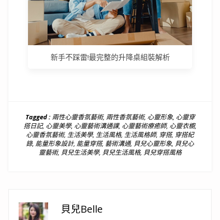
新手不踩雷!最完整的升降桌組裝解析
Tagged :
兩性心靈香氛藝術
,
兩性香氛藝術
,
心靈形象
,
心靈穿
搭日記
,
心靈美學
,
心靈藝術溝通課
,
心靈藝術療癒師
,
心靈衣櫥
,
心靈香氛藝術
,
生活美學
,
生活風格
,
生活風格師
,
穿搭
,
穿搭紀
錄
,
能量形象設計
,
能量穿搭
,
藝術溝通
,
貝兒心靈形象
,
貝兒心
靈藝術
,
貝兒生活美學
,
貝兒生活風格
,
貝兒穿搭風格
貝兒Belle