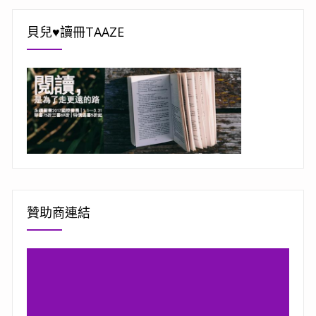
貝兒♥讀冊TAAZE
贊助商連結