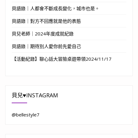
貝語錄｜人都會不斷成長變化，城市也是。
貝語錄｜對方不回應就是他的表態
貝兒老師｜2024年度成就紀錄
貝語錄｜期待別人愛你前先愛自己
【活動紀錄】聊心話大冒險桌遊帶領2024/11/17
貝兒♥INSTAGRAM
@bellestyle7