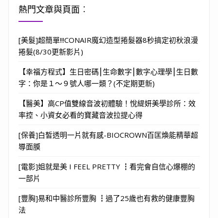
熱門文章與頁面︰
[美髮]超簡單!!!CONAIR魔幻造型捲髮器8秒搞定初秋浪漫
捲髮(8/30更新影片)
【幸福方程式】生日密碼⎮生命數字⎮數字心理學⎮生日數
字：你是１～９號人哪一類？(不定期更新)
【醫美】高CP值雙線音波初體驗！悅緹妍美學診所：效
率控、小資女必看的寶藏音波拉提心得
[保養]白皙透明一片就有感-BIOCROWN百匡煥能精華超
導面膜
[電影]姐就是美 I FEEL PRETTY ┇看完會自信心爆棚的
一部片
[豐胸]易和中醫診所豐胸 ┇過了25歲也有救的健康豐胸
法