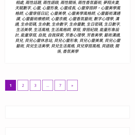
相處
,
兩性話題
,
兩性語錄
,
兩性關係
,
兩性香氛藝術
,
夢翔夫妻
,
天賦數字
,
心靈
,
心靈形象
,
心靈成長
,
心靈穿搭師，心靈美學風
格師
,
心靈穿搭日記
,
心靈美學
,
心靈美學風格師
,
心靈藝術溝通
課
,
心靈藝術療癒師
,
心靈衣櫥
,
心靈香氛藝術
,
數字心理學
,
溝
通
,
生命密碼
,
生命數
,
生命數字
,
生命靈數
,
生日密碼
,
生日數字
,
生活美學
,
生活風格
,
生活風格師
,
穿搭
,
穿搭紀錄
,
能量形象設
計
,
能量穿搭
,
自我
,
自我探索
,
芳香心理學
,
芳香美學
,
藝術溝通
,
貝兒
,
貝兒心靈休息站
,
貝兒心靈形象
,
貝兒心靈美業
,
貝兒心靈
藝術
,
貝兒生活美學
,
貝兒生活風格
,
貝兒穿搭風格
,
貝語錄
,
關
係
,
香氛美學
文
1
2
3
...
7
»
章
分
頁