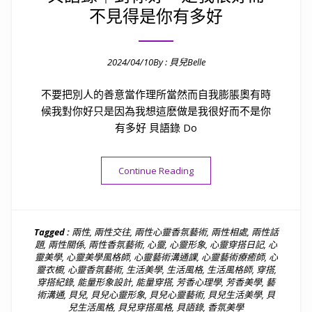
不見得是你有多好
2024/04/10
By :
貝兒Belle
Posted on
不要把別人的善意當作理所當然而自我膨脹奧有時
候我對你好只是因為我想這麽做是我很好而不是你
有多好 貝語錄 Do
“貝語錄｜對你好，是我很好
Continue Reading
Tagged :
兩性
,
兩性交往
,
兩性心靈香氛藝術
,
兩性相處
,
兩性話
題
,
兩性關係
,
兩性香氛藝術
,
心靈
,
心靈形象
,
心靈穿搭日記
,
心
靈美學
,
心靈美學風格師
,
心靈藝術溝通課
,
心靈藝術療癒師
,
心
靈衣櫥
,
心靈香氛藝術
,
生活美學
,
生活風格
,
生活風格師
,
穿搭
,
穿搭紀錄
,
能量形象設計
,
能量穿搭
,
芳香心理學
,
芳香美學
,
藝
術溝通
,
貝兒
,
貝兒心靈形象
,
貝兒心靈藝術
,
貝兒生活美學
,
貝
兒生活風格
,
貝兒穿搭風格
,
貝語錄
,
香氛美學