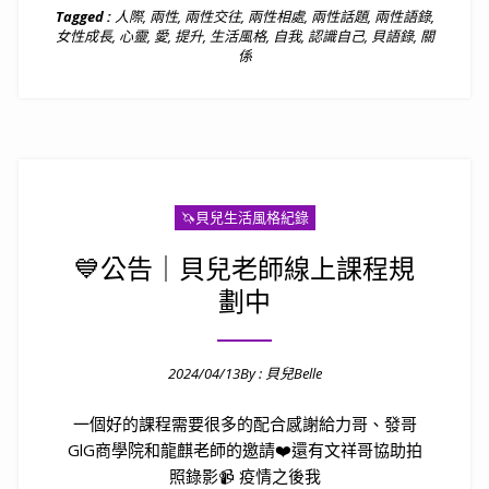
Tagged :
人際
,
兩性
,
兩性交往
,
兩性相處
,
兩性話題
,
兩性語錄
,
女性成長
,
心靈
,
愛
,
提升
,
生活風格
,
自我
,
認識自己
,
貝語錄
,
關
係
🦄️貝兒生活風格紀錄
💙公告｜貝兒老師線上課程規
劃中
2024/04/13
By :
貝兒Belle
Posted on
一個好的課程需要很多的配合感謝給力哥、發哥
GlG商學院和龍麒老師的邀請❤️還有文祥哥協助拍
照錄影📹 疫情之後我