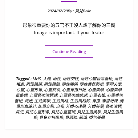
2024/02/20
By :
貝兒Belle
Posted on
形象很重要你的五官不正沒人想了解你的三觀
Image is important. If your featur
“貝語錄｜形象很重要，五官
Continue Reading
Tagged :
MHS
,
人際
,
兩性
,
兩性交往
,
兩性心靈香氛藝術
,
兩性
相處
,
兩性話題
,
兩性語錄
,
兩性關係
,
兩性香氛藝術
,
夢翔夫妻
,
心靈
,
心靈形象
,
心靈成長
,
心靈穿搭日記
,
心靈美學
,
心靈美學
風格師
,
心靈藝術溝通課
,
心靈藝術療癒師
,
心靈衣櫥
,
心靈香氛
藝術
,
溝通
,
生活美學
,
生活風格
,
生活風格師
,
穿搭
,
穿搭紀錄
,
能
量形象設計
,
能量穿搭
,
自我
,
芳香心理學
,
芳香美學
,
藝術溝通
,
貝兒
,
貝兒心靈形象
,
貝兒心靈藝術
,
貝兒生活美學
,
貝兒生活風
格
,
貝兒穿搭風格
,
貝語錄
,
關係
,
香氛美學