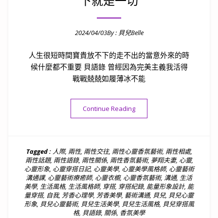
下就是一切
2024/04/03
By :
貝兒Belle
Posted on
人生很短時間寶貴放不下的走不出的當意外來的時
候什麼都不重要 貝語錄 曾經因為完美主義我活得
戰戰兢兢如履薄冰不能
“貝語錄｜人生很短時間寶貴當
Continue Reading
Tagged :
人際
,
兩性
,
兩性交往
,
兩性心靈香氛藝術
,
兩性相處
,
兩性話題
,
兩性語錄
,
兩性關係
,
兩性香氛藝術
,
夢翔夫妻
,
心靈
,
心靈形象
,
心靈穿搭日記
,
心靈美學
,
心靈美學風格師
,
心靈藝術
溝通課
,
心靈藝術療癒師
,
心靈衣櫥
,
心靈香氛藝術
,
溝通
,
生活
美學
,
生活風格
,
生活風格師
,
穿搭
,
穿搭紀錄
,
能量形象設計
,
能
量穿搭
,
自我
,
芳香心理學
,
芳香美學
,
藝術溝通
,
貝兒
,
貝兒心靈
形象
,
貝兒心靈藝術
,
貝兒生活美學
,
貝兒生活風格
,
貝兒穿搭風
格
,
貝語錄
,
關係
,
香氛美學