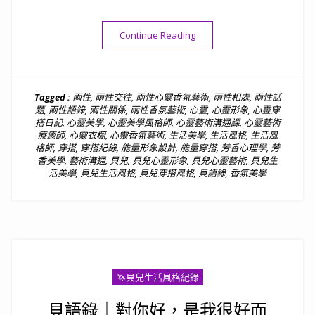
“💙公告｜貝兒老師線上課程規
Continue Reading
Tagged :
兩性
,
兩性交往
,
兩性心靈香氛藝術
,
兩性相處
,
兩性話
題
,
兩性語錄
,
兩性關係
,
兩性香氛藝術
,
心靈
,
心靈形象
,
心靈穿
搭日記
,
心靈美學
,
心靈美學風格師
,
心靈藝術溝通課
,
心靈藝術
療癒師
,
心靈衣櫥
,
心靈香氛藝術
,
生活美學
,
生活風格
,
生活風
格師
,
穿搭
,
穿搭紀錄
,
能量形象設計
,
能量穿搭
,
芳香心理學
,
芳
香美學
,
藝術溝通
,
貝兒
,
貝兒心靈形象
,
貝兒心靈藝術
,
貝兒生
活美學
,
貝兒生活風格
,
貝兒穿搭風格
,
貝語錄
,
香氛美學
🦄️貝兒生活風格紀錄
貝語錄｜對你好，是我很好而