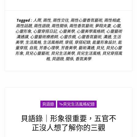
Tagged :
人際
,
兩性
,
兩性交往
,
兩性心靈香氛藝術
,
兩性相處
,
兩性話題
,
兩性語錄
,
兩性關係
,
兩性香氛藝術
,
夢翔夫妻
,
心靈
,
心靈形象
,
心靈穿搭日記
,
心靈美學
,
心靈美學風格師
,
心靈藝術
溝通課
,
心靈藝術療癒師
,
心靈衣櫥
,
心靈香氛藝術
,
溝通
,
生活
美學
,
生活風格
,
生活風格師
,
穿搭
,
穿搭紀錄
,
能量形象設計
,
能
量穿搭
,
自我
,
芳香心理學
,
芳香美學
,
藝術溝通
,
貝兒
,
貝兒心靈
形象
,
貝兒心靈藝術
,
貝兒生活美學
,
貝兒生活風格
,
貝兒穿搭風
格
,
貝語錄
,
關係
,
香氛美學
貝語錄
🦄️貝兒生活風格紀錄
貝語錄｜形象很重要，五官不
正沒人想了解你的三觀