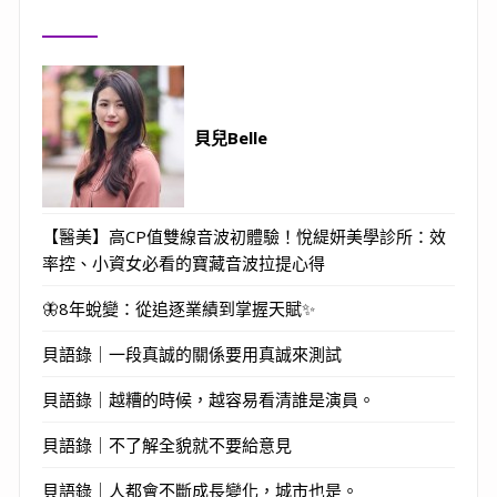
貝兒Belle
【醫美】高CP值雙線音波初體驗！悅緹妍美學診所：效
率控、小資女必看的寶藏音波拉提心得
🦋8年蛻變：從追逐業績到掌握天賦✨
貝語錄｜一段真誠的關係要用真誠來測試
貝語錄｜越糟的時候，越容易看清誰是演員。
貝語錄｜不了解全貌就不要給意見
貝語錄｜人都會不斷成長變化，城市也是。