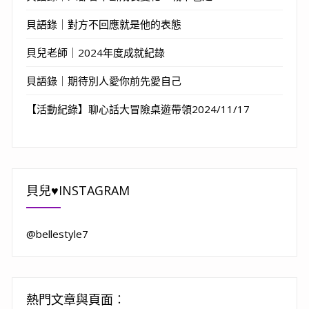
貝語錄｜對方不回應就是他的表態
貝兒老師｜2024年度成就紀錄
貝語錄｜期待別人愛你前先愛自己
【活動紀錄】聊心話大冒險桌遊帶領2024/11/17
貝兒♥INSTAGRAM
@bellestyle7
熱門文章與頁面︰