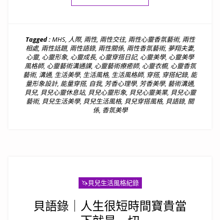
Tagged :
MHS
,
人際
,
兩性
,
兩性交往
,
兩性心靈香氛藝術
,
兩性
相處
,
兩性話題
,
兩性語錄
,
兩性關係
,
兩性香氛藝術
,
夢翔夫妻
,
心靈
,
心靈形象
,
心靈成長
,
心靈穿搭日記
,
心靈美學
,
心靈美學
風格師
,
心靈藝術溝通課
,
心靈藝術療癒師
,
心靈衣櫥
,
心靈香氛
藝術
,
溝通
,
生活美學
,
生活風格
,
生活風格師
,
穿搭
,
穿搭紀錄
,
能
量形象設計
,
能量穿搭
,
自我
,
芳香心理學
,
芳香美學
,
藝術溝通
,
貝兒
,
貝兒心靈休息站
,
貝兒心靈形象
,
貝兒心靈美業
,
貝兒心靈
藝術
,
貝兒生活美學
,
貝兒生活風格
,
貝兒穿搭風格
,
貝語錄
,
關
係
,
香氛美學
🦄️貝兒生活風格紀錄
貝語錄｜人生很短時間寶貴當