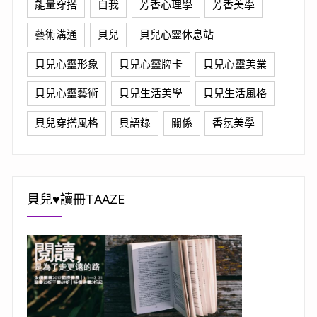
能量穿搭
自我
芳香心理學
芳香美學
藝術溝通
貝兒
貝兒心靈休息站
貝兒心靈形象
貝兒心靈牌卡
貝兒心靈美業
貝兒心靈藝術
貝兒生活美學
貝兒生活風格
貝兒穿搭風格
貝語錄
關係
香氛美學
貝兒♥讀冊TAAZE