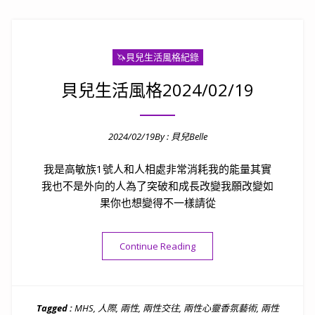
🦄️貝兒生活風格紀錄
貝兒生活風格2024/02/19
2024/02/19
By :
貝兒Belle
Posted on
我是高敏族1號人和人相處非常消耗我的能量其實
我也不是外向的人為了突破和成長改變我願改變如
果你也想變得不一樣請從
“貝兒生活風格2024/02/19”
Continue Reading
Tagged :
MHS
,
人際
,
兩性
,
兩性交往
,
兩性心靈香氛藝術
,
兩性