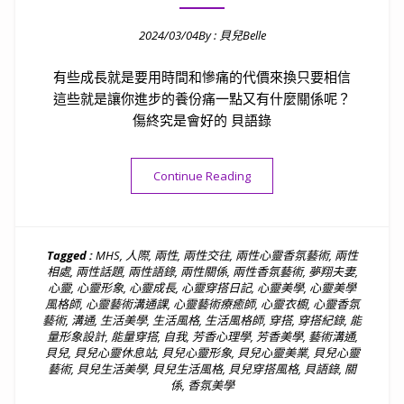
2024/03/04
By :
貝兒Belle
Posted on
有些成長就是要用時間和慘痛的代價來換只要相信
這些就是讓你進步的養份痛一點又有什麼關係呢？
傷終究是會好的 貝語錄
“貝語錄｜人越受傷越強大，
Continue Reading
Tagged :
MHS
,
人際
,
兩性
,
兩性交往
,
兩性心靈香氛藝術
,
兩性
相處
,
兩性話題
,
兩性語錄
,
兩性關係
,
兩性香氛藝術
,
夢翔夫妻
,
心靈
,
心靈形象
,
心靈成長
,
心靈穿搭日記
,
心靈美學
,
心靈美學
風格師
,
心靈藝術溝通課
,
心靈藝術療癒師
,
心靈衣櫥
,
心靈香氛
藝術
,
溝通
,
生活美學
,
生活風格
,
生活風格師
,
穿搭
,
穿搭紀錄
,
能
量形象設計
,
能量穿搭
,
自我
,
芳香心理學
,
芳香美學
,
藝術溝通
,
貝兒
,
貝兒心靈休息站
,
貝兒心靈形象
,
貝兒心靈美業
,
貝兒心靈
藝術
,
貝兒生活美學
,
貝兒生活風格
,
貝兒穿搭風格
,
貝語錄
,
關
係
,
香氛美學