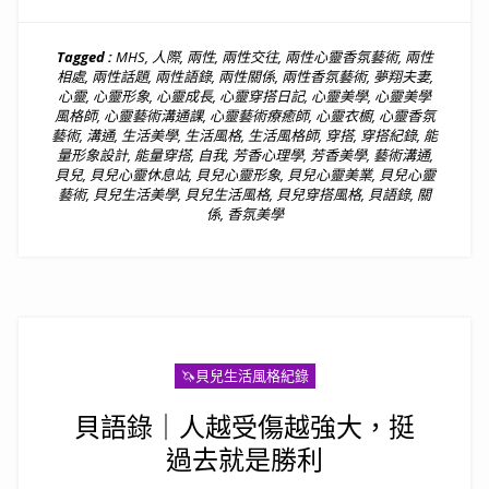
Tagged :
MHS
,
人際
,
兩性
,
兩性交往
,
兩性心靈香氛藝術
,
兩性
相處
,
兩性話題
,
兩性語錄
,
兩性關係
,
兩性香氛藝術
,
夢翔夫妻
,
心靈
,
心靈形象
,
心靈成長
,
心靈穿搭日記
,
心靈美學
,
心靈美學
風格師
,
心靈藝術溝通課
,
心靈藝術療癒師
,
心靈衣櫥
,
心靈香氛
藝術
,
溝通
,
生活美學
,
生活風格
,
生活風格師
,
穿搭
,
穿搭紀錄
,
能
量形象設計
,
能量穿搭
,
自我
,
芳香心理學
,
芳香美學
,
藝術溝通
,
貝兒
,
貝兒心靈休息站
,
貝兒心靈形象
,
貝兒心靈美業
,
貝兒心靈
藝術
,
貝兒生活美學
,
貝兒生活風格
,
貝兒穿搭風格
,
貝語錄
,
關
係
,
香氛美學
🦄️貝兒生活風格紀錄
貝語錄｜人越受傷越強大，挺
過去就是勝利