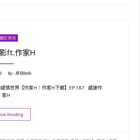
❤關於貝兒
影ft.作家H
3
By :
貝兒Belle
感情世界【作家H｜作家H下鄉】EP.187 感謝作
家H
“兩性錄影ft.作家H”
nue Reading