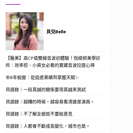
貝兒Belle
【醫美】高CP值雙線音波初體驗！悅緹妍美學診
所：效率控、小資女必看的寶藏音波拉提心得
🦋8年蛻變：從追逐業績到掌握天賦✨
貝語錄｜一段真誠的關係要用真誠來測試
貝語錄｜越糟的時候，越容易看清誰是演員。
貝語錄｜不了解全貌就不要給意見
貝語錄｜人都會不斷成長變化，城市也是。