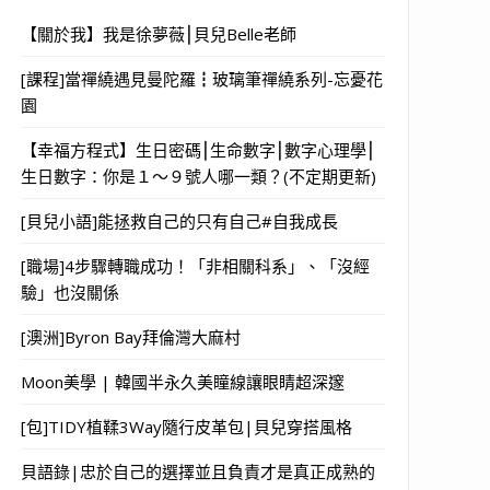
【關於我】我是徐夢薇⎮貝兒Belle老師
[課程]當禪繞遇見曼陀羅┇玻璃筆禪繞系列-忘憂花
園
【幸福方程式】生日密碼⎮生命數字⎮數字心理學⎮
生日數字：你是１～９號人哪一類？(不定期更新)
[貝兒小語]能拯救自己的只有自己#自我成長
[職場]4步驟轉職成功！「非相關科系」、「沒經
驗」也沒關係
[澳洲]Byron Bay拜倫灣大麻村
Moon美學 | 韓國半永久美瞳線讓眼睛超深邃
[包]TIDY植鞣3Way隨行皮革包|貝兒穿搭風格
貝語錄|忠於自己的選擇並且負責才是真正成熟的