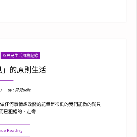
🦄️貝兒生活風格紀錄
見」的原則生活
0
By :
貝兒Belle
實做任何事情想改變的能量是很低的我們能做的就只
而已犯錯的、走彎
“運用「遇見」的原則生活”
nue Reading