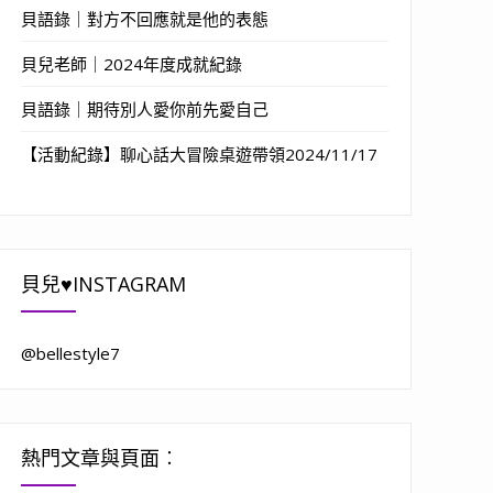
貝語錄｜對方不回應就是他的表態
貝兒老師｜2024年度成就紀錄
貝語錄｜期待別人愛你前先愛自己
【活動紀錄】聊心話大冒險桌遊帶領2024/11/17
貝兒♥INSTAGRAM
@bellestyle7
熱門文章與頁面︰