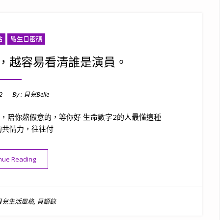
點
🔢生日密碼
，越容易看清誰是演員。
2
By :
貝兒Belle
，陪你熬假意的，等你好 生命數字2的人最懂這種
的共情力，往往付
“貝語錄｜越糟的時候，越容易看清誰是演員。”
nue Reading
貝兒生活風格
,
貝語錄