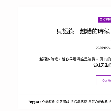
貝💡觀
貝語錄｜越糟的時候
Posted
2025/04/1
on
越糟的時候，越容易看清誰是演員。 真心的
滋味天生
Conti
Tagged :
心靈形象
,
生活風格
,
生活風格師
,
貝兒心靈形象
,