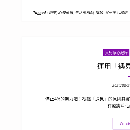
Tagged :
創業
,
心靈形象
,
生活風格師
,
講師
,
貝兒生活風格
貝兒療心紀錄
運用「遇
Posted
2024/08/2
on
停止4%的努力吧！根據「遇見」的原則其
有療癒淨化
Conti