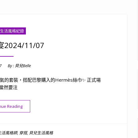
貝兒生活風格紀錄
024/11/07
7
By :
貝兒Belle
上帥氣的套裝，搭配巴黎購入的Hermès絲巾✨ 正式場
當然要注
“經戰會晚宴2024/11/07”
nue Reading
生活風格師
,
穿搭
,
貝兒生活風格