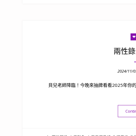
兩性錄
Posted
2024/11/0
on
貝兒老師降臨！今晚來抽牌看看2025年你的
Conti