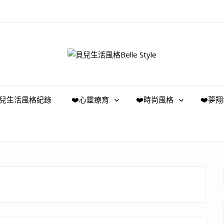
️貝兒生活風格紀錄
❤️心靈療育
❤️時尚風格
❤️夢