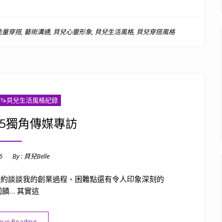
能量穿搭
,
藝術溝通
,
貝兒心靈形象
,
貝兒生活風格
,
貝兒穿搭風格
🦄️貝兒生活風格紀錄
8/05獨角傳媒專訪
6
By :
貝兒Belle
專訪邀約談談我的創業過程、困難點還有令人印象深刻的
饋… 其實這
“2024/08/05獨角傳媒專訪”
nue Reading