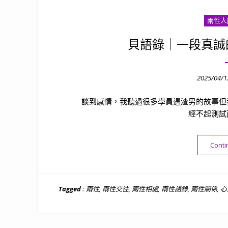
兩性人
貝語錄｜一段真誠
Posted
2025/04/1
on
談到感情，我聽過很多學員遇渣男的故事但
經不起測試
Conti
Tagged :
兩性
,
兩性交往
,
兩性相處
,
兩性語錄
,
兩性關係
,
心