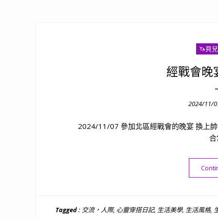
🦄️
經戰會晚宴2
Posted
2024/11/0
on
2024/11/07 參加北區經戰會的晚宴 換
合
Conti
Tagged :
交流，人際
,
心靈穿搭日記
,
生活美學
,
生活風格
,