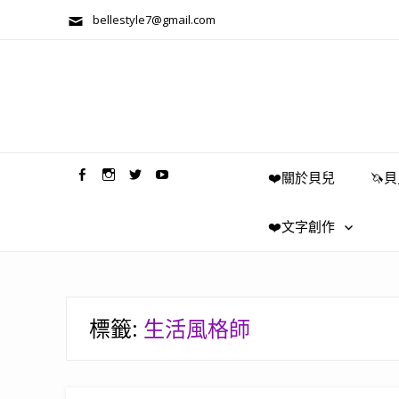
bellestyle7@gmail.com
兩性關係/心靈美學
❤️關於貝兒
🦄
❤️文字創作
標籤:
生活風格師