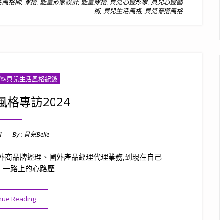
活風格師
,
穿搭
,
能量形象設計
,
能量穿搭
,
貝兒心靈形象
,
貝兒心靈藝
術
,
貝兒生活風格
,
貝兒穿搭風格
🦄️貝兒生活風格紀錄
格專訪2024
1
By :
貝兒Belle
外商品牌經理、國外產品經理代理業務,到現在自己
 一路上的心路歷
“貝兒生活風格專訪2024”
nue Reading