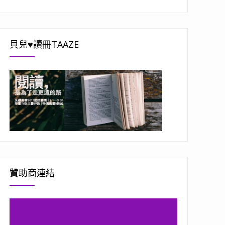
貝兒♥讀冊TAAZE
贊助商連結