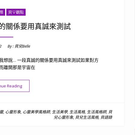
際
貝💡觀點
的關係要用真誠來測試
2
By :
貝兒Belle
我想說… 一段真誠的關係要用真誠來測試如果對方
而離開那是宇宙在
“貝語錄｜一段真誠的關係要用真誠來測試”
nue Reading
靈
,
心靈形象
,
心靈美學風格師
,
生活美學
,
生活風格
,
生活風格師
,
貝
兒心靈形象
,
貝兒生活風格
,
貝語錄