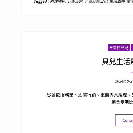
Tagged :
兩性關係
,
心靈形象
,
心靈穿搭日記
,
生活風格
,
生
❤關於貝兒
貝兒生活風
Posted
2024/10/2
on
從餐飲服務業、酒商行銷、電商專案經理、
創業當老闆
Conti