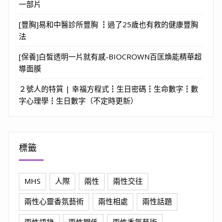
一部片
[豐胸]易和中醫診所豐胸 ┇過了25歲也有救的健康豐胸
法
[保養]白皙透明一片就有感-BIOCROWN百匡煥能精華超
導面膜
２號人的特質 | 幸福方程式┇生日密碼┇生命數字┇數
字心理學┇生日數字（不定時更新）
標籤
MHS
人際
兩性
兩性交往
兩性心靈香氛藝術
兩性相處
兩性話題
兩性語錄
兩性關係
兩性香氛藝術