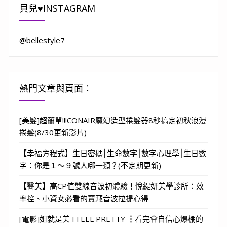
貝兒♥INSTAGRAM
@bellestyle7
熱門文章與頁面︰
[美髮]超簡單!!!CONAIR魔幻造型捲髮器8秒搞定初秋浪漫
捲髮(8/30更新影片)
【幸福方程式】生日密碼⎮生命數字⎮數字心理學⎮生日數
字：你是１～９號人哪一類？(不定期更新)
【醫美】高CP值雙線音波初體驗！悅緹妍美學診所：效
率控、小資女必看的寶藏音波拉提心得
[電影]姐就是美 I FEEL PRETTY ┇看完會自信心爆棚的