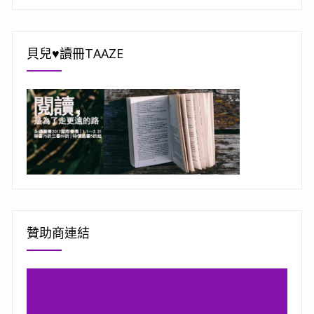
貝兒♥讀冊TAAZE
贊助商連結