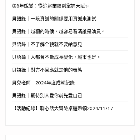
🦋8年蛻變：從追逐業績到掌握天賦✨
貝語錄｜一段真誠的關係要用真誠來測試
貝語錄｜越糟的時候，越容易看清誰是演員。
貝語錄｜不了解全貌就不要給意見
貝語錄｜人都會不斷成長變化，城市也是。
貝語錄｜對方不回應就是他的表態
貝兒老師｜2024年度成就紀錄
貝語錄｜期待別人愛你前先愛自己
【活動紀錄】聊心話大冒險桌遊帶領2024/11/17