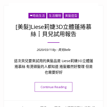
❤時尚生活
生活購物
美髮造型
[美髮]Liese莉婕3D立體蓬捲慕
絲┇貝兒試用報告
2020/03/11
By :
貝兒Belle
Posted on
這次貝兒要來試用的美髮品是 Liese莉婕3D立體蓬
捲慕絲 有燙頭髮的人都知道 捲髮雖然好整理 但是
也需要好好
“[美髮]Liese莉婕3D立體
Continue Reading