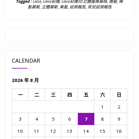
Tagged :
Liese
,
Liese莉婕
,
Liese莉婕3D立體蓬捲慕絲
,
捲髮
,
捲
髮慕斯
,
立體慕斯
,
美髮
,
試用報告
,
貝兒試用報告
CALENDAR
2026 年 8 月
一
二
三
四
五
六
日
1
2
3
4
5
6
7
8
9
10
11
12
13
14
15
16