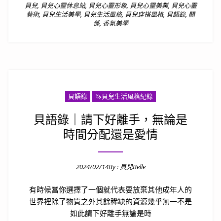
貝兒
,
貝兒心靈休息站
,
貝兒心靈形象
,
貝兒心靈美業
,
貝兒心靈
藝術
,
貝兒生活美學
,
貝兒生活風格
,
貝兒穿搭風格
,
貝語錄
,
關
係
,
香氛美學
貝語錄
🦄️貝兒生活風格紀錄
貝語錄｜請下好離手，無論是
時間分配還是愛情
2024/02/14
By :
貝兒Belle
Posted on
有時候當你選擇了一個就代表要放棄其他成年人的
世界裡除了物質之外其餘稀缺的資源幾乎無一不是
如此請下好離手無論是時