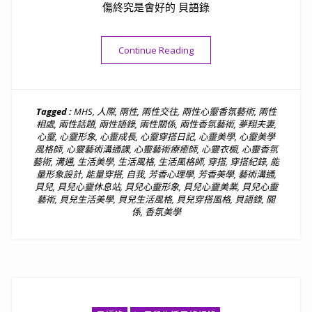
傷終究是會好的 貝語錄
“貝語錄｜人越受傷越強大，
Continue Reading
Tagged :
MHS
,
人際
,
兩性
,
兩性交往
,
兩性心靈香氛藝術
,
兩性
相處
,
兩性話題
,
兩性語錄
,
兩性關係
,
兩性香氛藝術
,
夢翔夫妻
,
心靈
,
心靈形象
,
心靈成長
,
心靈穿搭日記
,
心靈美學
,
心靈美學
風格師
,
心靈藝術溝通課
,
心靈藝術療癒師
,
心靈衣櫥
,
心靈香氛
藝術
,
溝通
,
生活美學
,
生活風格
,
生活風格師
,
穿搭
,
穿搭紀錄
,
能
量形象設計
,
能量穿搭
,
自我
,
芳香心理學
,
芳香美學
,
藝術溝通
,
貝兒
,
貝兒心靈休息站
,
貝兒心靈形象
,
貝兒心靈美業
,
貝兒心靈
藝術
,
貝兒生活美學
,
貝兒生活風格
,
貝兒穿搭風格
,
貝語錄
,
關
係
,
香氛美學