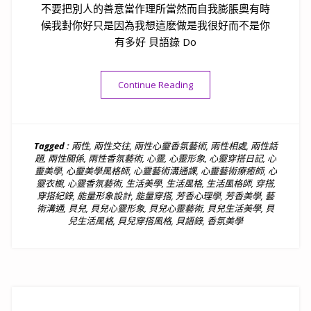
不要把別人的善意當作理所當然而自我膨脹奧有時
候我對你好只是因為我想這麽做是我很好而不是你
有多好 貝語錄 Do
“貝語錄｜對你好，是我很好
Continue Reading
Tagged :
兩性
,
兩性交往
,
兩性心靈香氛藝術
,
兩性相處
,
兩性話
題
,
兩性關係
,
兩性香氛藝術
,
心靈
,
心靈形象
,
心靈穿搭日記
,
心
靈美學
,
心靈美學風格師
,
心靈藝術溝通課
,
心靈藝術療癒師
,
心
靈衣櫥
,
心靈香氛藝術
,
生活美學
,
生活風格
,
生活風格師
,
穿搭
,
穿搭紀錄
,
能量形象設計
,
能量穿搭
,
芳香心理學
,
芳香美學
,
藝
術溝通
,
貝兒
,
貝兒心靈形象
,
貝兒心靈藝術
,
貝兒生活美學
,
貝
兒生活風格
,
貝兒穿搭風格
,
貝語錄
,
香氛美學