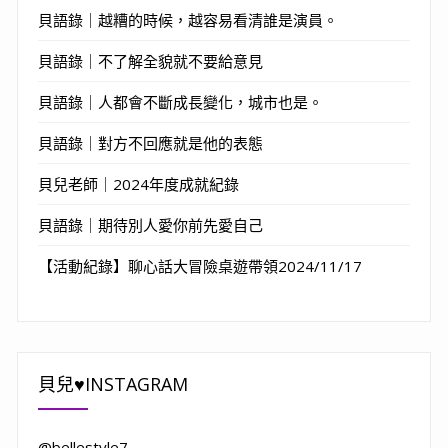
貝語錄｜越糟的時候，越容易看清誰是演員。
貝語錄｜不了解全貌就不要給意見
貝語錄｜人都會不斷成長變化，城市也是。
貝語錄｜對方不回應就是他的表態
貝兒老師｜2024年度成就紀錄
貝語錄｜期待別人愛你前先愛自己
【活動紀錄】聊心話大冒險桌遊帶領2024/11/17
貝兒♥INSTAGRAM
@bellestyle7