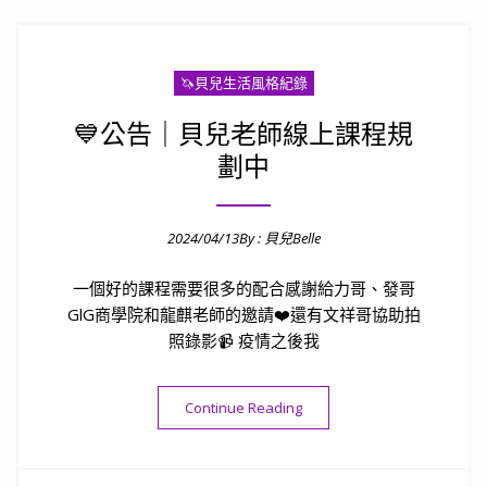
🦄️貝兒生活風格紀錄
💙公告｜貝兒老師線上課程規
劃中
2024/04/13
By :
貝兒Belle
Posted on
一個好的課程需要很多的配合感謝給力哥、發哥
GlG商學院和龍麒老師的邀請❤️還有文祥哥協助拍
照錄影📹 疫情之後我
“💙公告｜貝兒老師線上課程規
Continue Reading