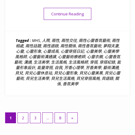
“貝語錄｜請下好離手，無論
Continue Reading
Tagged :
MHS
,
人際
,
兩性
,
兩性交往
,
兩性心靈香氛藝術
,
兩性
相處
,
兩性話題
,
兩性語錄
,
兩性關係
,
兩性香氛藝術
,
夢翔夫妻
,
心靈
,
心靈形象
,
心靈成長
,
心靈穿搭日記
,
心靈美學
,
心靈美學
風格師
,
心靈藝術溝通課
,
心靈藝術療癒師
,
心靈衣櫥
,
心靈香氛
藝術
,
溝通
,
生活美學
,
生活風格
,
生活風格師
,
穿搭
,
穿搭紀錄
,
能
量形象設計
,
能量穿搭
,
自我
,
芳香心理學
,
芳香美學
,
藝術溝通
,
貝兒
,
貝兒心靈休息站
,
貝兒心靈形象
,
貝兒心靈美業
,
貝兒心靈
藝術
,
貝兒生活美學
,
貝兒生活風格
,
貝兒穿搭風格
,
貝語錄
,
關
係
,
香氛美學
文
1
2
3
...
8
»
章
分