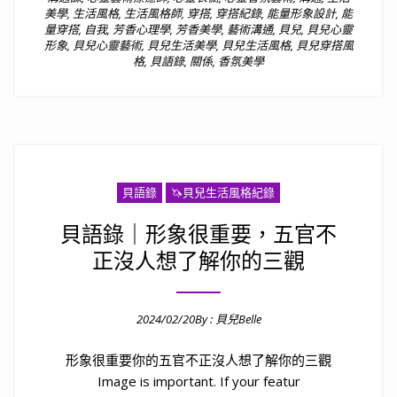
美學
,
生活風格
,
生活風格師
,
穿搭
,
穿搭紀錄
,
能量形象設計
,
能
量穿搭
,
自我
,
芳香心理學
,
芳香美學
,
藝術溝通
,
貝兒
,
貝兒心靈
形象
,
貝兒心靈藝術
,
貝兒生活美學
,
貝兒生活風格
,
貝兒穿搭風
格
,
貝語錄
,
關係
,
香氛美學
貝語錄
🦄️貝兒生活風格紀錄
貝語錄｜形象很重要，五官不
正沒人想了解你的三觀
2024/02/20
By :
貝兒Belle
Posted on
形象很重要你的五官不正沒人想了解你的三觀
Image is important. If your featur