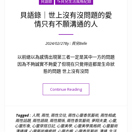
貝語錄
🦄️貝兒生活風格紀錄
貝語錄｜世上沒有沒問題的愛
情只有不願溝通的人
2024/02/27
By :
貝兒Belle
Posted on
以前總以為感情出現第三者一定是其中一方的問題
因為不夠誠實不夠愛了但現在只覺得這都是生命狀
態的問題 世上沒有沒問
“貝語錄｜世上沒有沒問題的
Continue Reading
Tagged :
人際
,
兩性
,
兩性交往
,
兩性心靈香氛藝術
,
兩性相處
,
兩性話題
,
兩性語錄
,
兩性關係
,
兩性香氛藝術
,
夢翔夫妻
,
心靈
,
心靈形象
,
心靈穿搭日記
,
心靈美學
,
心靈美學風格師
,
心靈藝術
溝通課
,
心靈藝術療癒師
,
心靈衣櫥
,
心靈香氛藝術
,
溝通
,
生活