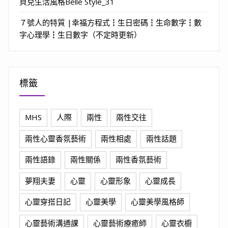
貝兒生活風格Belle Style_31
７號人的特質 |幸福方程式┇生日密碼┇生命數字┇數
字心理學┇生日數字（不定時更新）
標籤
MHS
人際
兩性
兩性交往
兩性心靈香氛藝術
兩性相處
兩性話題
兩性語錄
兩性關係
兩性香氛藝術
夢翔夫妻
心靈
心靈形象
心靈成長
心靈穿搭日記
心靈美學
心靈美學風格師
心靈藝術溝通課
心靈藝術療癒師
心靈衣櫥