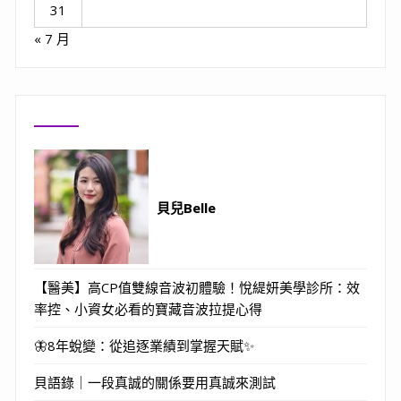
31
« 7 月
貝兒Belle
【醫美】高CP值雙線音波初體驗！悅緹妍美學診所：效
率控、小資女必看的寶藏音波拉提心得
🦋8年蛻變：從追逐業績到掌握天賦✨
貝語錄｜一段真誠的關係要用真誠來測試