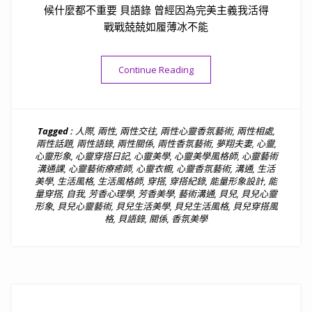
候什麼都不重要 貝語錄 曾經因為完美主義我活得
戰戰兢兢如履薄冰不能
“貝語錄｜人生很短時間寶貴當
Continue Reading
Tagged :
人際
,
兩性
,
兩性交往
,
兩性心靈香氛藝術
,
兩性相處
,
兩性話題
,
兩性語錄
,
兩性關係
,
兩性香氛藝術
,
夢翔夫妻
,
心靈
,
心靈形象
,
心靈穿搭日記
,
心靈美學
,
心靈美學風格師
,
心靈藝術
溝通課
,
心靈藝術療癒師
,
心靈衣櫥
,
心靈香氛藝術
,
溝通
,
生活
美學
,
生活風格
,
生活風格師
,
穿搭
,
穿搭紀錄
,
能量形象設計
,
能
量穿搭
,
自我
,
芳香心理學
,
芳香美學
,
藝術溝通
,
貝兒
,
貝兒心靈
形象
,
貝兒心靈藝術
,
貝兒生活美學
,
貝兒生活風格
,
貝兒穿搭風
格
,
貝語錄
,
關係
,
香氛美學