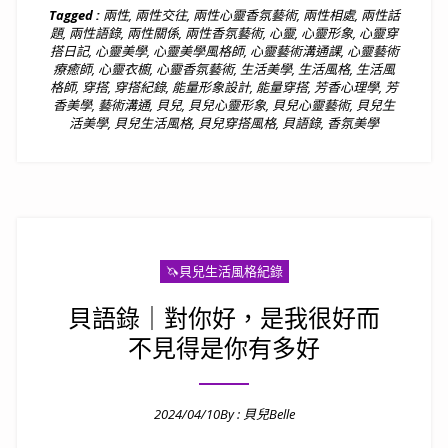
Tagged :
兩性
,
兩性交往
,
兩性心靈香氛藝術
,
兩性相處
,
兩性話
題
,
兩性語錄
,
兩性關係
,
兩性香氛藝術
,
心靈
,
心靈形象
,
心靈穿
搭日記
,
心靈美學
,
心靈美學風格師
,
心靈藝術溝通課
,
心靈藝術
療癒師
,
心靈衣櫥
,
心靈香氛藝術
,
生活美學
,
生活風格
,
生活風
格師
,
穿搭
,
穿搭紀錄
,
能量形象設計
,
能量穿搭
,
芳香心理學
,
芳
香美學
,
藝術溝通
,
貝兒
,
貝兒心靈形象
,
貝兒心靈藝術
,
貝兒生
活美學
,
貝兒生活風格
,
貝兒穿搭風格
,
貝語錄
,
香氛美學
🦄️貝兒生活風格紀錄
貝語錄｜對你好，是我很好而
不見得是你有多好
2024/04/10
By :
貝兒Belle
Posted on