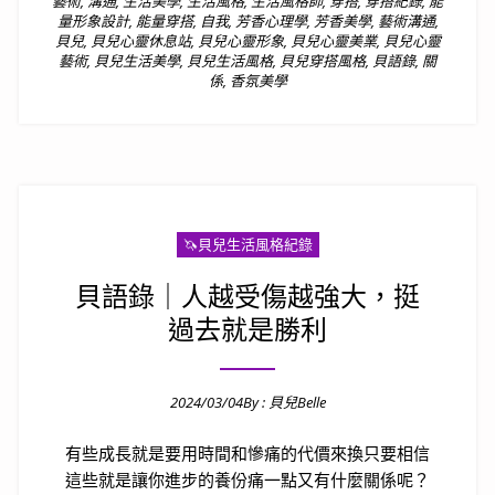
藝術
,
溝通
,
生活美學
,
生活風格
,
生活風格師
,
穿搭
,
穿搭紀錄
,
能
量形象設計
,
能量穿搭
,
自我
,
芳香心理學
,
芳香美學
,
藝術溝通
,
貝兒
,
貝兒心靈休息站
,
貝兒心靈形象
,
貝兒心靈美業
,
貝兒心靈
藝術
,
貝兒生活美學
,
貝兒生活風格
,
貝兒穿搭風格
,
貝語錄
,
關
係
,
香氛美學
🦄️貝兒生活風格紀錄
貝語錄｜人越受傷越強大，挺
過去就是勝利
2024/03/04
By :
貝兒Belle
Posted on
有些成長就是要用時間和慘痛的代價來換只要相信
這些就是讓你進步的養份痛一點又有什麼關係呢？