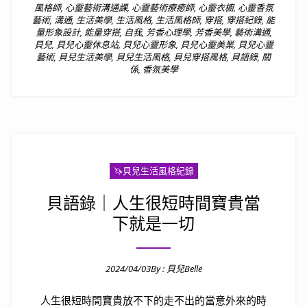
風格師
,
心靈藝術溝通課
,
心靈藝術療癒師
,
心靈衣櫥
,
心靈香氛
藝術
,
溝通
,
生活美學
,
生活風格
,
生活風格師
,
穿搭
,
穿搭紀錄
,
能
量形象設計
,
能量穿搭
,
自我
,
芳香心理學
,
芳香美學
,
藝術溝通
,
貝兒
,
貝兒心靈休息站
,
貝兒心靈形象
,
貝兒心靈美業
,
貝兒心靈
藝術
,
貝兒生活美學
,
貝兒生活風格
,
貝兒穿搭風格
,
貝語錄
,
關
係
,
香氛美學
🦄️貝兒生活風格紀錄
貝語錄｜人生很短時間寶貴當
下就是一切
2024/04/03
By :
貝兒Belle
Posted on
人生很短時間寶貴放不下的走不出的當意外來的時