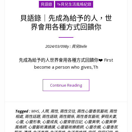
貝語錄
🦄️貝兒生活風格紀錄
貝語錄｜先成為給予的人，世
界會用各種方式回饋你
2024/03/09
By :
貝兒Belle
Posted on
先成為給予的人世界會用各種方式回饋你❤️ First
become a person who gives,Th
“貝語錄｜先成為給予的人，
Continue Reading
Tagged :
MHS
,
人際
,
兩性
,
兩性交往
,
兩性心靈香氛藝術
,
兩性
相處
,
兩性話題
,
兩性語錄
,
兩性關係
,
兩性香氛藝術
,
夢翔夫妻
,
心靈
,
心靈形象
,
心靈成長
,
心靈穿搭日記
,
心靈美學
,
心靈美學
風格師
,
心靈藝術溝通課
,
心靈藝術療癒師
,
心靈衣櫥
,
心靈香氛