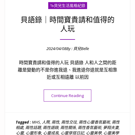
🦄️貝兒生活風格紀錄
貝語錄｜時間寶貴請和值得的
人玩
2024/04/08
By :
貝兒Belle
Posted on
時間寶貴請和值得的人玩 貝語錄 人和人之間的距
離是變動的不是你進我退、我進退你退就是互相靠
近或互相遠離 以前因
“貝語錄｜時間寶貴請和值得的
Continue Reading
Tagged :
MHS
,
人際
,
兩性
,
兩性交往
,
兩性心靈香氛藝術
,
兩性
相處
,
兩性話題
,
兩性語錄
,
兩性關係
,
兩性香氛藝術
,
夢翔夫妻
,
心靈
,
心靈形象
,
心靈成長
,
心靈穿搭日記
,
心靈美學
,
心靈美學