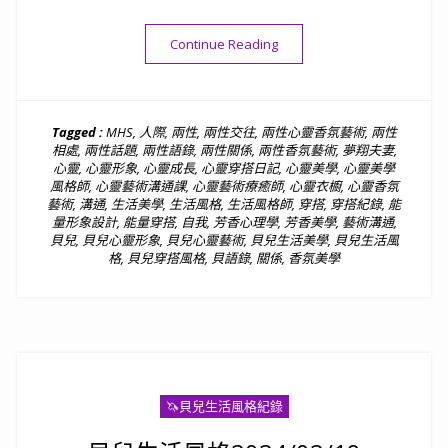
“貝語錄｜形象很重要，五官
Continue Reading
Tagged :
MHS
,
人際
,
兩性
,
兩性交往
,
兩性心靈香氛藝術
,
兩性
相處
,
兩性話題
,
兩性語錄
,
兩性關係
,
兩性香氛藝術
,
夢翔夫妻
,
心靈
,
心靈形象
,
心靈成長
,
心靈穿搭日記
,
心靈美學
,
心靈美學
風格師
,
心靈藝術溝通課
,
心靈藝術療癒師
,
心靈衣櫥
,
心靈香氛
藝術
,
溝通
,
生活美學
,
生活風格
,
生活風格師
,
穿搭
,
穿搭紀錄
,
能
量形象設計
,
能量穿搭
,
自我
,
芳香心理學
,
芳香美學
,
藝術溝通
,
貝兒
,
貝兒心靈形象
,
貝兒心靈藝術
,
貝兒生活美學
,
貝兒生活風
格
,
貝兒穿搭風格
,
貝語錄
,
關係
,
香氛美學
🦄️貝兒生活風格紀錄