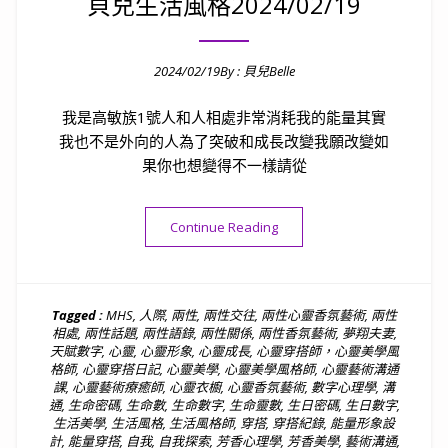
貝兒生活風格2024/02/19
2024/02/19
By :
貝兒Belle
Posted on
我是高敏族1號人和人相處非常消耗我的能量其實
我也不是外向的人為了突破和成長改變我願改變如
果你也想變得不一樣請從
“貝兒生活風格2024/02/19”
Continue Reading
Tagged :
MHS
,
人際
,
兩性
,
兩性交往
,
兩性心靈香氛藝術
,
兩性
相處
,
兩性話題
,
兩性語錄
,
兩性關係
,
兩性香氛藝術
,
夢翔夫妻
,
天賦數字
,
心靈
,
心靈形象
,
心靈成長
,
心靈穿搭師，心靈美學風
格師
,
心靈穿搭日記
,
心靈美學
,
心靈美學風格師
,
心靈藝術溝通
課
,
心靈藝術療癒師
,
心靈衣櫥
,
心靈香氛藝術
,
數字心理學
,
溝
通
,
生命密碼
,
生命數
,
生命數字
,
生命靈數
,
生日密碼
,
生日數字
,
生活美學
,
生活風格
,
生活風格師
,
穿搭
,
穿搭紀錄
,
能量形象設
計
,
能量穿搭
,
自我
,
自我探索
,
芳香心理學
,
芳香美學
,
藝術溝通
,