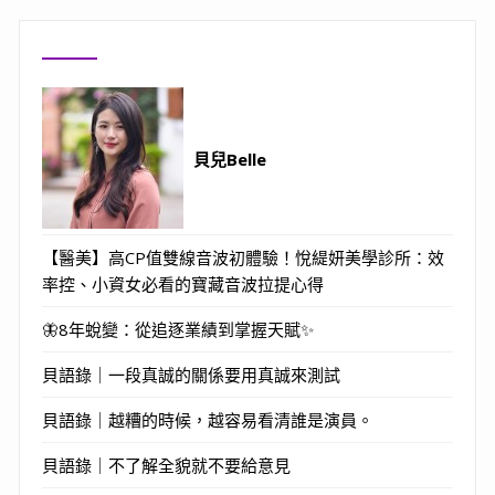
貝兒Belle
【醫美】高CP值雙線音波初體驗！悅緹妍美學診所：效
率控、小資女必看的寶藏音波拉提心得
🦋8年蛻變：從追逐業績到掌握天賦✨
貝語錄｜一段真誠的關係要用真誠來測試
貝語錄｜越糟的時候，越容易看清誰是演員。
貝語錄｜不了解全貌就不要給意見