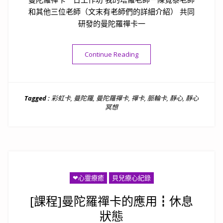
和其他三位老師（文末有老師們的詳細介紹） 共同
研發的曼陀羅禪卡一
“[課程]曼陀羅禪卡一日工作
Continue Reading
Tagged :
彩虹卡
,
曼陀羅
,
曼陀羅禪卡
,
禪卡
,
脈輪卡
,
靜心
,
靜心
冥想
❤心靈療癒
貝兒療心紀錄
[課程]曼陀羅禪卡的應用┇休息
狀態