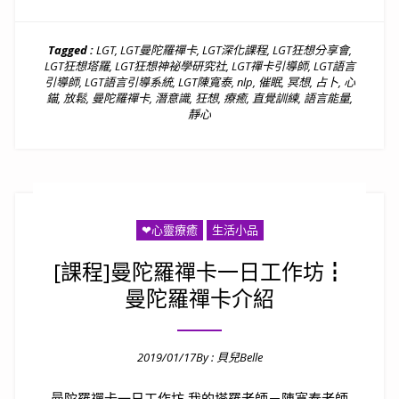
Tagged :
LGT
,
LGT曼陀羅禪卡
,
LGT深化課程
,
LGT狂想分享會
,
LGT狂想塔羅
,
LGT狂想神祕學研究社
,
LGT禪卡引導師
,
LGT語言
引導師
,
LGT語言引導系統
,
LGT陳寬泰
,
nlp
,
催眠
,
冥想
,
占卜
,
心
錨
,
放鬆
,
曼陀羅禪卡
,
潛意識
,
狂想
,
療癒
,
直覺訓練
,
語言能量
,
靜心
❤心靈療癒
生活小品
[課程]曼陀羅禪卡一日工作坊┇
曼陀羅禪卡介紹
2019/01/17
By :
貝兒Belle
Posted on
曼陀羅禪卡一日工作坊 我的塔羅老師－陳寬泰老師