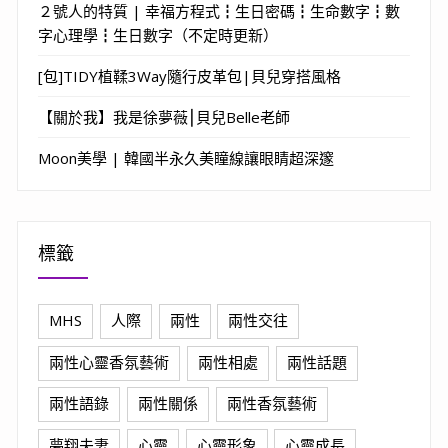
２號人的特質 | 幸福方程式┇生日密碼┇生命數字┇數
字心理學┇生日數字（不定時更新）
[包]TIDY植鞣3Way隨行皮革包|貝兒穿搭風格
【關於我】我是徐夢薇⎮貝兒Belle老師
Moon美學 | 韓國半永久美瞳線讓眼睛超深邃
標籤
MHS
人際
兩性
兩性交往
兩性心靈香氛藝術
兩性相處
兩性話題
兩性語錄
兩性關係
兩性香氛藝術
夢翔夫妻
心靈
心靈形象
心靈成長