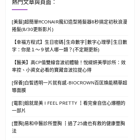
熱門文章與頁面︰
[美髮]超簡單!!!CONAIR魔幻造型捲髮器8秒搞定初秋浪漫
捲髮(8/30更新影片)
【幸福方程式】生日密碼⎮生命數字⎮數字心理學⎮生日數
字：你是１～９號人哪一類？(不定期更新)
【醫美】高CP值雙線音波初體驗！悅緹妍美學診所：效
率控、小資女必看的寶藏音波拉提心得
[保養]白皙透明一片就有感-BIOCROWN百匡煥能精華超
導面膜
[電影]姐就是美 I FEEL PRETTY ┇看完會自信心爆棚的
一部片
[豐胸]易和中醫診所豐胸 ┇過了25歲也有救的健康豐胸
法