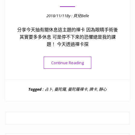
2018/11/11
By :
貝兒Belle
Posted on
分享今天抽有關休息這主題的禪卡 因為眼睛手術後
其實要多多休息 可是停不下來的恐懼總是我的課
題！ 今天透過禪卡探
“[課程]曼陀羅禪卡的應用┇休
Continue Reading
Tagged :
占卜
,
曼陀羅
,
曼陀羅禪卡
,
牌卡
,
靜心