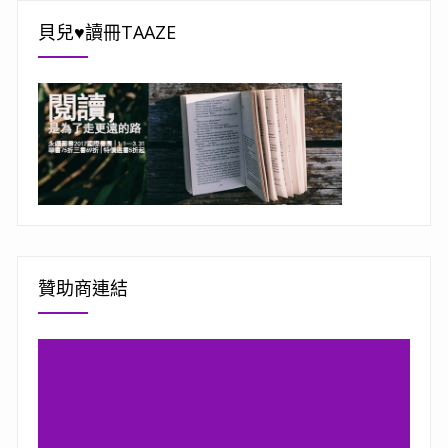
貝兒♥讀冊TAAZE
贊助商連結