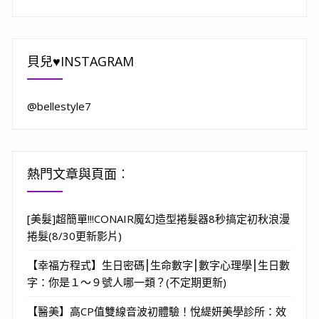
貝兒♥INSTAGRAM
@bellestyle7
熱門文章與頁面︰
[美髮]超簡單!!!CONAIR魔幻造型捲髮器8秒搞定初秋浪漫
捲髮(8/30更新影片)
【幸福方程式】生日密碼⎮生命數字⎮數字心理學⎮生日數
字：你是１～９號人哪一類？(不定期更新)
【醫美】高CP值雙線音波初體驗！悅緹妍美學診所：效