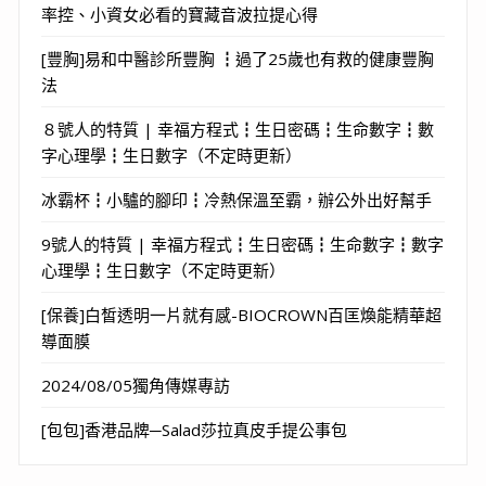
率控、小資女必看的寶藏音波拉提心得
[豐胸]易和中醫診所豐胸 ┇過了25歲也有救的健康豐胸
法
８號人的特質 | 幸福方程式┇生日密碼┇生命數字┇數
字心理學┇生日數字（不定時更新）
冰霸杯┇小驢的腳印┇冷熱保溫至霸，辦公外出好幫手
9號人的特質 | 幸福方程式┇生日密碼┇生命數字┇數字
心理學┇生日數字（不定時更新）
[保養]白皙透明一片就有感-BIOCROWN百匡煥能精華超
導面膜
2024/08/05獨角傳媒專訪
[包包]香港品牌─Salad莎拉真皮手提公事包