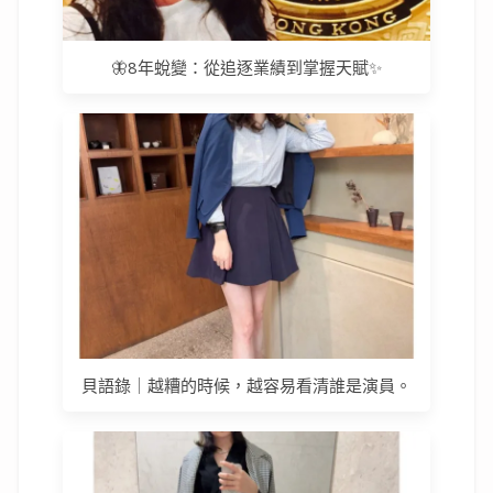
🦋8年蛻變：從追逐業績到掌握天賦✨
貝語錄｜越糟的時候，越容易看清誰是演員。