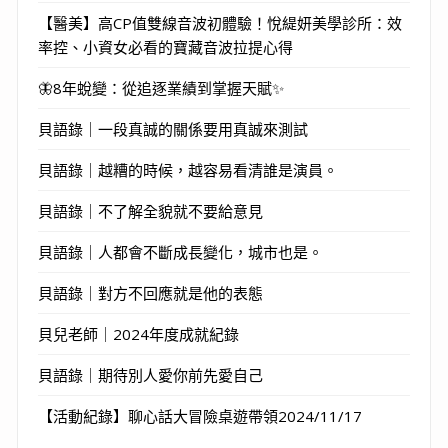
【醫美】高CP值雙線音波初體驗！悅緹妍美學診所：效
率控、小資女必看的寶藏音波拉提心得
🦋8年蛻變：從追逐業績到掌握天賦✨
貝語錄｜一段真誠的關係要用真誠來測試
貝語錄｜越糟的時候，越容易看清誰是演員。
貝語錄｜不了解全貌就不要給意見
貝語錄｜人都會不斷成長變化，城市也是。
貝語錄｜對方不回應就是他的表態
貝兒老師｜2024年度成就紀錄
貝語錄｜期待別人愛你前先愛自己
【活動紀錄】聊心話大冒險桌遊帶領2024/11/17