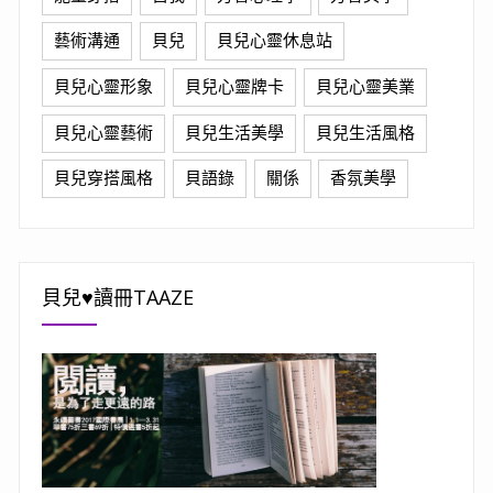
藝術溝通
貝兒
貝兒心靈休息站
貝兒心靈形象
貝兒心靈牌卡
貝兒心靈美業
貝兒心靈藝術
貝兒生活美學
貝兒生活風格
貝兒穿搭風格
貝語錄
關係
香氛美學
貝兒♥讀冊TAAZE