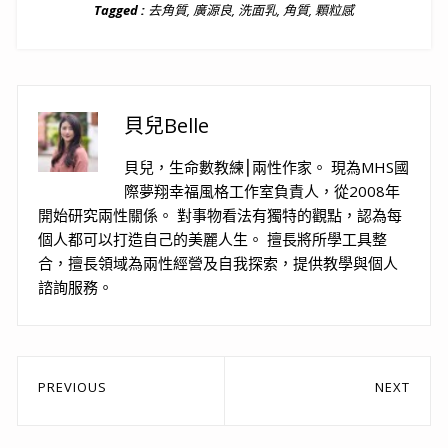
Tagged :
去角質
,
廣源良
,
洗面乳
,
角質
,
顆粒感
貝兒Belle
貝兒，生命數教練⎮兩性作家。 現為MHS國
際夢翔幸福風格工作室負責人，從2008年
開始研究兩性關係。 對事物看法有獨特的觀點，認為每
個人都可以打造自己的美麗人生。 擅長將所學工具整
合，擅長領域為兩性經營及自我探索，提供教學與個人
諮詢服務。
文
PREVIOUS
NEXT
章
Previous
Next
post:
post:
導