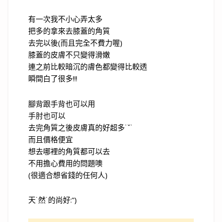
有一次我不小心弄太多
把多的拿來去膝蓋的角質
去完以後(而且完全不費力喔)
膝蓋的皮膚不只變得滑嫩
連之前比較暗沉的膚色都變得比較透
瞬間白了很多!!!
腳背跟手背也可以用
手肘也可以
去完角質之後皮膚真的好超多˙ˇ˙
而且價格便宜
想去哪裡的角質都可以去
不用擔心費用的問題噢
(很適合想省錢的任何人)
天˙然˙的尚好:”)