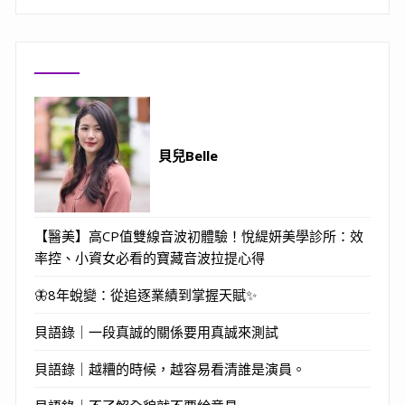
貝兒Belle
【醫美】高CP值雙線音波初體驗！悅緹妍美學診所：效
率控、小資女必看的寶藏音波拉提心得
🦋8年蛻變：從追逐業績到掌握天賦✨
貝語錄｜一段真誠的關係要用真誠來測試
貝語錄｜越糟的時候，越容易看清誰是演員。