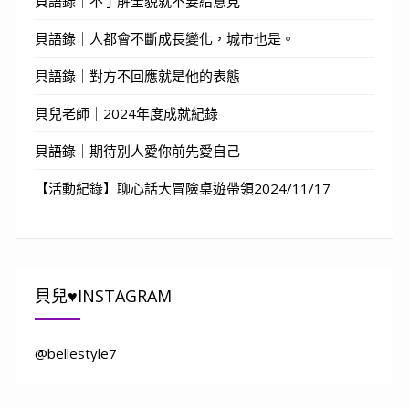
貝語錄｜不了解全貌就不要給意見
貝語錄｜人都會不斷成長變化，城市也是。
貝語錄｜對方不回應就是他的表態
貝兒老師｜2024年度成就紀錄
貝語錄｜期待別人愛你前先愛自己
【活動紀錄】聊心話大冒險桌遊帶領2024/11/17
貝兒♥INSTAGRAM
@bellestyle7