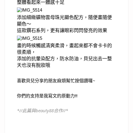
整體看起來一體感十足
添加細緻礦物雲母珠光顯色配方，隨便畫隨便
顯色～
這款鑽石系列，更有讓眼彩閃閃發亮的效果
畫的時候觸感清爽柔滑，畫起來都不會卡卡的
很柔順，
添加的抗暈染配方，防水防油，貝兒出去一整
天也沒有脫妝哦
喜歡貝兒分享的朋友麻煩幫忙按個讚囉~
你們的支持是我寫文的原動力!!!
*//此篇與beauty88合作//*