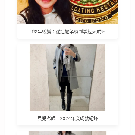
🦋8年蛻變：從追逐業績到掌握天賦✨
貝兒老師｜2024年度成就紀錄