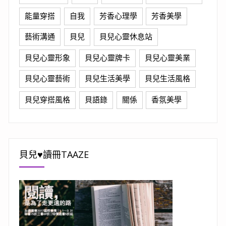
能量穿搭
自我
芳香心理學
芳香美學
藝術溝通
貝兒
貝兒心靈休息站
貝兒心靈形象
貝兒心靈牌卡
貝兒心靈美業
貝兒心靈藝術
貝兒生活美學
貝兒生活風格
貝兒穿搭風格
貝語錄
關係
香氛美學
貝兒♥讀冊TAAZE