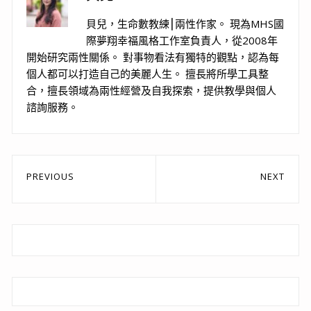
貝兒，生命數教練⎮兩性作家。 現為MHS國
際夢翔幸福風格工作室負責人，從2008年
開始研究兩性關係。 對事物看法有獨特的觀點，認為每
個人都可以打造自己的美麗人生。 擅長將所學工具整
合，擅長領域為兩性經營及自我探索，提供教學與個人
諮詢服務。
文
PREVIOUS
NEXT
章
Previous
Next
post:
post:
導
覽