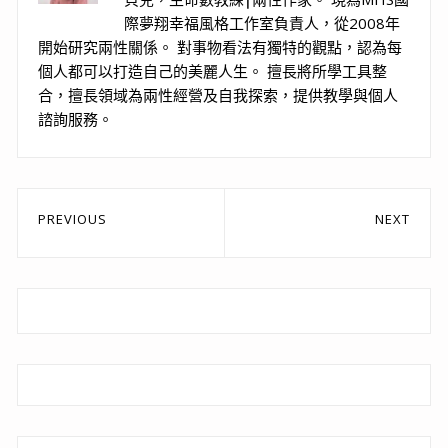
際夢翔幸福風格工作室負責人，從2008年
開始研究兩性關係。 對事物看法有獨特的觀點，認為每
個人都可以打造自己的美麗人生。 擅長將所學工具整
合，擅長領域為兩性經營及自我探索，提供教學與個人
諮詢服務。
文
PREVIOUS
NEXT
章
Previous
Next
post:
post:
導
覽