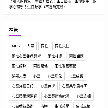
２號人的特質 | 幸福方程式┇生日密碼┇生命數字┇數
字心理學┇生日數字（不定時更新）
標籤
MHS
人際
兩性
兩性交往
兩性心靈香氛藝術
兩性相處
兩性話題
兩性語錄
兩性關係
兩性香氛藝術
夢翔夫妻
心靈
心靈形象
心靈成長
心靈穿搭日記
心靈美學
心靈美學風格師
心靈藝術溝通課
心靈藝術療癒師
心靈衣櫥
心靈香氛藝術
溝通
生活美學
生活風格