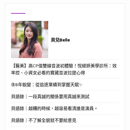
貝兒Belle
【醫美】高CP值雙線音波初體驗！悅緹妍美學診所：效
率控、小資女必看的寶藏音波拉提心得
🦋8年蛻變：從追逐業績到掌握天賦✨
貝語錄｜一段真誠的關係要用真誠來測試
貝語錄｜越糟的時候，越容易看清誰是演員。
貝語錄｜不了解全貌就不要給意見