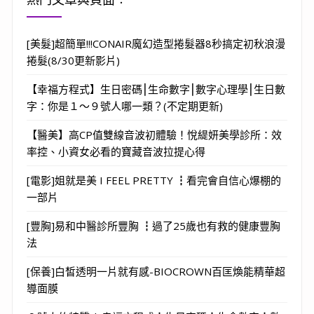
[美髮]超簡單!!!CONAIR魔幻造型捲髮器8秒搞定初秋浪漫
捲髮(8/30更新影片)
【幸福方程式】生日密碼⎮生命數字⎮數字心理學⎮生日數
字：你是１～９號人哪一類？(不定期更新)
【醫美】高CP值雙線音波初體驗！悅緹妍美學診所：效
率控、小資女必看的寶藏音波拉提心得
[電影]姐就是美 I FEEL PRETTY ┇看完會自信心爆棚的
一部片
[豐胸]易和中醫診所豐胸 ┇過了25歲也有救的健康豐胸
法
[保養]白皙透明一片就有感-BIOCROWN百匡煥能精華超
導面膜