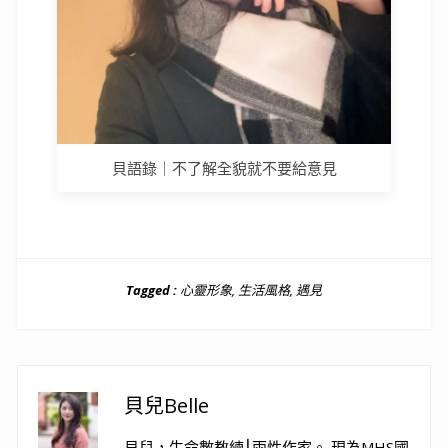
貝語錄｜不了解全貌就不要給意見
Tagged :
心靈形象
,
生活風格
,
遇見
貝兒Belle
貝兒，生命數教練⎮兩性作家。 現為MHS國