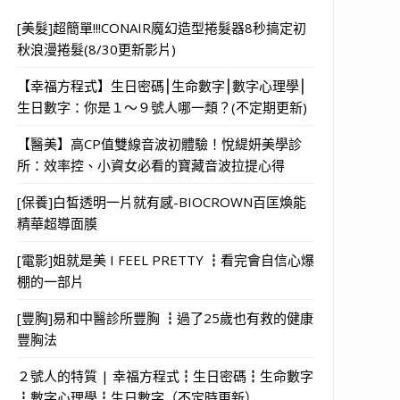
[美髮]超簡單!!!CONAIR魔幻造型捲髮器8秒搞定初
秋浪漫捲髮(8/30更新影片)
【幸福方程式】生日密碼⎮生命數字⎮數字心理學⎮
生日數字：你是１～９號人哪一類？(不定期更新)
【醫美】高CP值雙線音波初體驗！悅緹妍美學診
所：效率控、小資女必看的寶藏音波拉提心得
[保養]白皙透明一片就有感-BIOCROWN百匡煥能
精華超導面膜
[電影]姐就是美 I FEEL PRETTY ┇看完會自信心爆
棚的一部片
[豐胸]易和中醫診所豐胸 ┇過了25歲也有救的健康
豐胸法
２號人的特質 | 幸福方程式┇生日密碼┇生命數字
┇數字心理學┇生日數字（不定時更新）