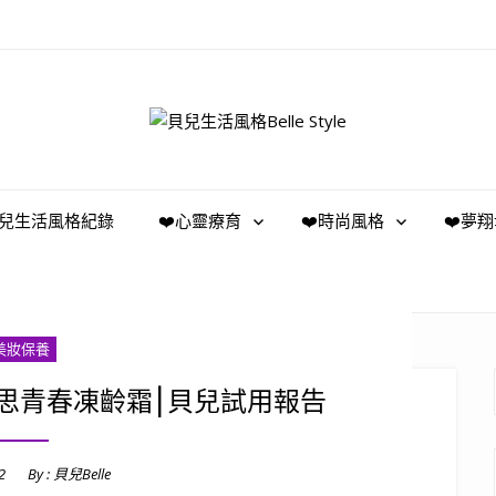
️貝兒生活風格紀錄
❤️心靈療育
❤️時尚風格
❤️夢
美妝保養
s科妮思青春凍齡霜⎮貝兒試用報告
2
By :
貝兒Belle