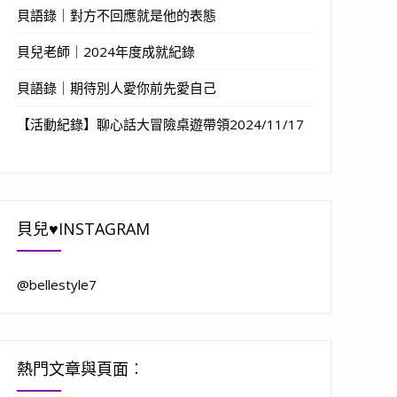
貝語錄｜對方不回應就是他的表態
貝兒老師｜2024年度成就紀錄
貝語錄｜期待別人愛你前先愛自己
【活動紀錄】聊心話大冒險桌遊帶領2024/11/17
貝兒♥INSTAGRAM
@bellestyle7
熱門文章與頁面︰