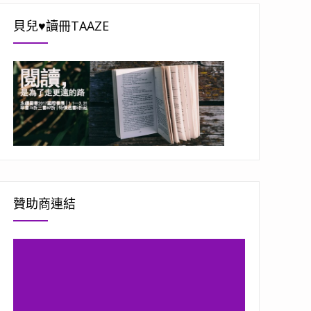
貝兒♥讀冊TAAZE
贊助商連結