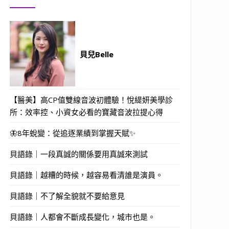
貝兒Belle
【醫美】高CP值雙線音波初體驗！悅緹妍美學診
所：效率控、小資女必看的寶藏音波拉提心得
🦋8年蛻變：從追逐業績到掌握天賦✨
貝語錄｜一段真誠的關係要用真誠來測試
貝語錄｜越糟的時候，越容易看清誰是演員。
貝語錄｜不了解全貌就不要給意見
貝語錄｜人都會不斷成長變化，城市也是。