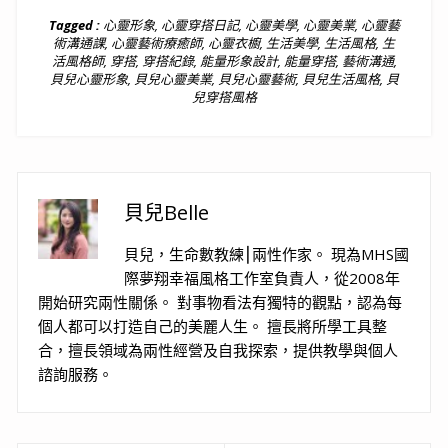
Tagged :
心靈形象
,
心靈穿搭日記
,
心靈美學
,
心靈美業
,
心靈藝
術溝通課
,
心靈藝術療癒師
,
心靈衣櫥
,
生活美學
,
生活風格
,
生
活風格師
,
穿搭
,
穿搭紀錄
,
能量形象設計
,
能量穿搭
,
藝術溝通
,
貝兒心靈形象
,
貝兒心靈美業
,
貝兒心靈藝術
,
貝兒生活風格
,
貝
兒穿搭風格
貝兒Belle
貝兒，生命數教練⎮兩性作家。 現為MHS國
際夢翔幸福風格工作室負責人，從2008年
開始研究兩性關係。 對事物看法有獨特的觀點，認為每
個人都可以打造自己的美麗人生。 擅長將所學工具整
合，擅長領域為兩性經營及自我探索，提供教學與個人
諮詢服務。