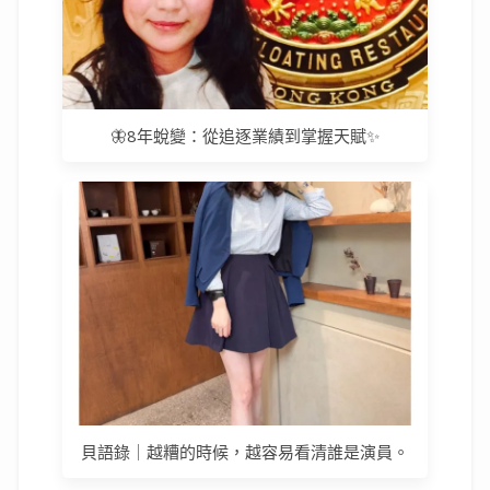
🦋8年蛻變：從追逐業績到掌握天賦✨
貝語錄｜越糟的時候，越容易看清誰是演員。