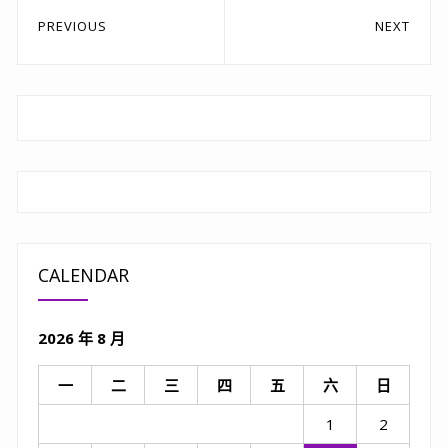
文
PREVIOUS
NEXT
章
Previous
Next
post:
post:
導
覽
CALENDAR
2026 年 8 月
一
二
三
四
五
六
日
1
2