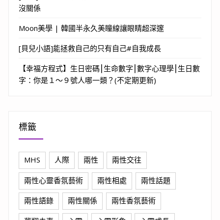
沒關係
Moon美學 | 韓國半永久美瞳線讓眼睛超深邃
[貝兒小語]能拯救自己的只有自己#自我成長
【幸福方程式】生日密碼⎮生命數字⎮數字心理學⎮生日數
字：你是１～９號人哪一類？(不定期更新)
標籤
MHS
人際
兩性
兩性交往
兩性心靈香氛藝術
兩性相處
兩性話題
兩性語錄
兩性關係
兩性香氛藝術