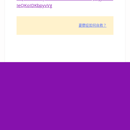
IeQKoIDKbpyvVg
憂鬱症如何自救？