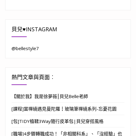
貝兒♥INSTAGRAM
@bellestyle7
熱門文章與頁面︰
【關於我】我是徐夢薇⎮貝兒Belle老師
[課程]當禪繞遇見曼陀羅┇玻璃筆禪繞系列-忘憂花園
[包]TIDY植鞣3Way隨行皮革包|貝兒穿搭風格
[職場]4步驟轉職成功！「非相關科系」、「沒經驗」也