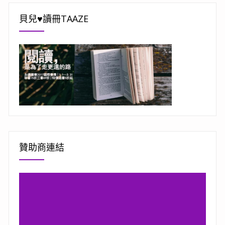
貝兒♥讀冊TAAZE
贊助商連結