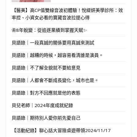
【醫美】高CP值雙線音波初體驗！悅緹妍美學診所：效
率控、小資女必看的寶藏音波拉提心得
🦋8年蛻變：從追逐業績到掌握天賦✨
貝語錄｜一段真誠的關係要用真誠來測試
貝語錄｜越糟的時候，越容易看清誰是演員。
貝語錄｜不了解全貌就不要給意見
貝語錄｜人都會不斷成長變化，城市也是。
貝語錄｜對方不回應就是他的表態
貝兒老師｜2024年度成就紀錄
貝語錄｜期待別人愛你前先愛自己
【活動紀錄】聊心話大冒險桌遊帶領2024/11/17