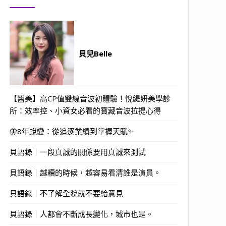
貝兒Belle
【醫美】高CP值雙線音波初體驗！悅緹妍美學診
所：效率控、小資女必看的寶藏音波拉提心得
🦋8年蛻變：從追逐業績到掌握天賦✨
貝語錄｜一段真誠的關係要用真誠來測試
貝語錄｜越糟的時候，越容易看清誰是演員。
貝語錄｜不了解全貌就不要給意見
貝語錄｜人都會不斷成長變化，城市也是。