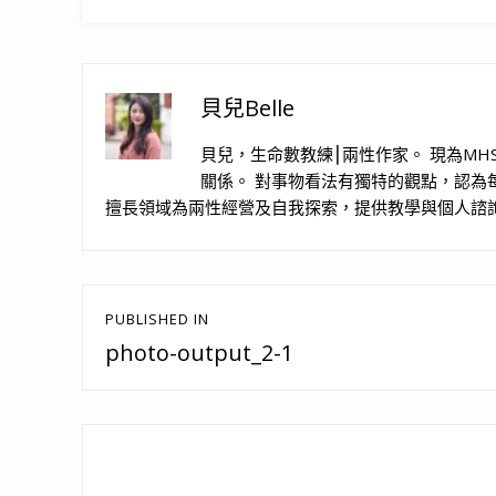
貝兒Belle
貝兒，生命數教練⎮兩性作家。 現為MH
關係。 對事物看法有獨特的觀點，認為
擅長領域為兩性經營及自我探索，提供教學與個人諮
文
PUBLISHED IN
章
photo-output_2-1
導
覽