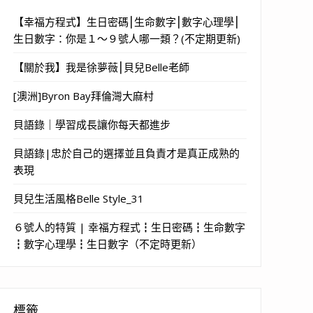
【幸福方程式】生日密碼⎮生命數字⎮數字心理學⎮
生日數字：你是１～９號人哪一類？(不定期更新)
【關於我】我是徐夢薇⎮貝兒Belle老師
[澳洲]Byron Bay拜倫灣大麻村
貝語錄｜學習成長讓你每天都進步
貝語錄|忠於自己的選擇並且負責才是真正成熟的
表現
貝兒生活風格Belle Style_31
６號人的特質 | 幸福方程式┇生日密碼┇生命數字
┇數字心理學┇生日數字（不定時更新）
標籤