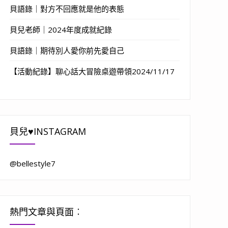
貝語錄｜對方不回應就是他的表態
貝兒老師｜2024年度成就紀錄
貝語錄｜期待別人愛你前先愛自己
【活動紀錄】聊心話大冒險桌遊帶領2024/11/17
貝兒♥INSTAGRAM
@bellestyle7
熱門文章與頁面︰