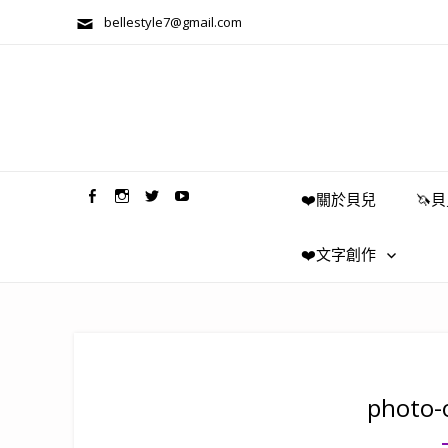
bellestyle7@gmail.com
兩性關係/心靈美學
❤️關於貝兒
🦄
❤️文字創作
photo-