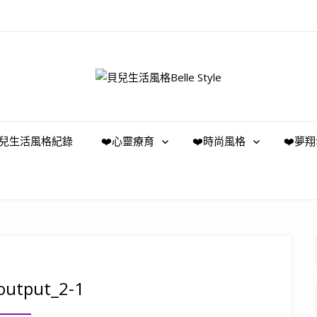
️貝兒生活風格紀錄
❤️心靈療育
❤️時尚風格
❤️夢
output_2-1