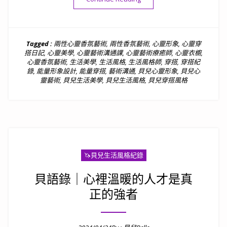
Tagged :
兩性心靈香氛藝術
,
兩性香氛藝術
,
心靈形象
,
心靈穿
搭日記
,
心靈美學
,
心靈藝術溝通課
,
心靈藝術療癒師
,
心靈衣櫥
,
心靈香氛藝術
,
生活美學
,
生活風格
,
生活風格師
,
穿搭
,
穿搭紀
錄
,
能量形象設計
,
能量穿搭
,
藝術溝通
,
貝兒心靈形象
,
貝兒心
靈藝術
,
貝兒生活美學
,
貝兒生活風格
,
貝兒穿搭風格
🦄️貝兒生活風格紀錄
貝語錄｜心裡溫暖的人才是真
正的強者