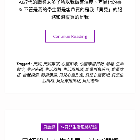
AI取代的職業太多了所以我做有溫度、差異化的事
☺️ 不管是我的學生還是客戶買的是我「貝兒」的服
務和溫暖買的是我
“了解自己的天賦，不被AI取代
Continue Reading
Tagged :
天賦
,
天賦數字
,
心靈形象
,
心靈穿搭日記
,
潛能
,
生命
數字
,
生日密碼
,
生活風格
,
生活風格師
,
能量形象設計
,
能量穿
搭
,
自我探索
,
藝術溝通
,
貝兒心靈形象
,
貝兒心靈藝術
,
貝兒生
活風格
,
貝兒穿搭風格
,
貝兒老師
貝語錄
🦄️貝兒生活風格紀錄