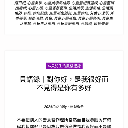
搭日記
,
心靈美學
,
心靈美學風格師
,
心靈藝術溝通課
,
心靈藝術
療癒師
,
心靈衣櫥
,
心靈香氛藝術
,
生活美學
,
生活風格
,
生活風
格師
,
穿搭
,
穿搭紀錄
,
能量形象設計
,
能量穿搭
,
芳香心理學
,
芳
香美學
,
藝術溝通
,
貝兒
,
貝兒心靈形象
,
貝兒心靈藝術
,
貝兒生
活美學
,
貝兒生活風格
,
貝兒穿搭風格
,
貝語錄
,
香氛美學
🦄️貝兒生活風格紀錄
貝語錄｜對你好，是我很好而
不見得是你有多好
2024/04/10
By :
貝兒Belle
Posted on
不要把別人的善意當作理所當然而自我膨脹奧有時
候我對你好只是因為我想這麽做是我很好而不是你