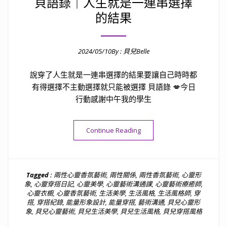
貝語錄｜人生就是一連串選擇
的結果
2024/05/10
By :
貝兒Belle
Posted on
說穿了人生就是一連串選擇的結果要讓自己時時都
有得選擇不主動選擇就只能被選擇 貝語錄 💋今日
行動感謝中午我的學生
“貝語錄｜人生就是一連串選擇
Continue Reading
Tagged :
兩性心靈香氛藝術
,
兩性關係
,
兩性香氛藝術
,
心靈形
象
,
心靈穿搭日記
,
心靈美學
,
心靈藝術溝通課
,
心靈藝術療癒師
,
心靈衣櫥
,
心靈香氛藝術
,
生活美學
,
生活風格
,
生活風格師
,
穿
搭
,
穿搭紀錄
,
能量形象設計
,
能量穿搭
,
藝術溝通
,
貝兒心靈形
象
,
貝兒心靈藝術
,
貝兒生活美學
,
貝兒生活風格
,
貝兒穿搭風格