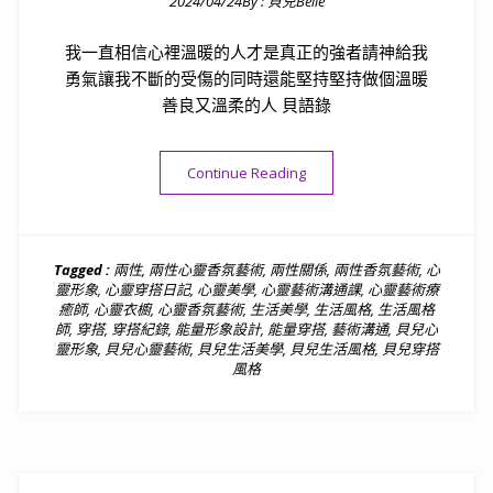
2024/04/24
By :
貝兒Belle
Posted on
我一直相信心裡溫暖的人才是真正的強者請神給我
勇氣讓我不斷的受傷的同時還能堅持堅持做個溫暖
善良又溫柔的人 貝語錄
“貝語錄｜心裡溫暖的人才是真
Continue Reading
Tagged :
兩性
,
兩性心靈香氛藝術
,
兩性關係
,
兩性香氛藝術
,
心
靈形象
,
心靈穿搭日記
,
心靈美學
,
心靈藝術溝通課
,
心靈藝術療
癒師
,
心靈衣櫥
,
心靈香氛藝術
,
生活美學
,
生活風格
,
生活風格
師
,
穿搭
,
穿搭紀錄
,
能量形象設計
,
能量穿搭
,
藝術溝通
,
貝兒心
靈形象
,
貝兒心靈藝術
,
貝兒生活美學
,
貝兒生活風格
,
貝兒穿搭
風格