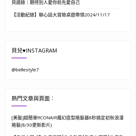
貝語錄｜期待別人愛你前先愛自己
【活動紀錄】聊心話大冒險桌遊帶領2024/11/17
貝兒♥INSTAGRAM
@bellestyle7
熱門文章與頁面︰
[美髮]超簡單!!!CONAIR魔幻造型捲髮器8秒搞定初秋浪漫
捲髮(8/30更新影片)