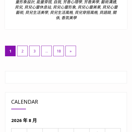
量形象設計
,
能量穿搭
,
自我
,
芳香心理學
,
芳香美學
,
藝術溝通
,
貝兒
,
貝兒心靈休息站
,
貝兒心靈形象
,
貝兒心靈美業
,
貝兒心靈
藝術
,
貝兒生活美學
,
貝兒生活風格
,
貝兒穿搭風格
,
貝語錄
,
關
係
,
香氛美學
文
1
2
3
...
18
»
章
分
頁
CALENDAR
2026 年 8 月