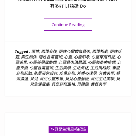
有多好 貝語錄 Do
“貝語錄｜對你好，是我很好
Continue Reading
Tagged :
兩性
,
兩性交往
,
兩性心靈香氛藝術
,
兩性相處
,
兩性話
題
,
兩性關係
,
兩性香氛藝術
,
心靈
,
心靈形象
,
心靈穿搭日記
,
心
靈美學
,
心靈美學風格師
,
心靈藝術溝通課
,
心靈藝術療癒師
,
心
靈衣櫥
,
心靈香氛藝術
,
生活美學
,
生活風格
,
生活風格師
,
穿搭
,
穿搭紀錄
,
能量形象設計
,
能量穿搭
,
芳香心理學
,
芳香美學
,
藝
術溝通
,
貝兒
,
貝兒心靈形象
,
貝兒心靈藝術
,
貝兒生活美學
,
貝
兒生活風格
,
貝兒穿搭風格
,
貝語錄
,
香氛美學
🦄️貝兒生活風格紀錄