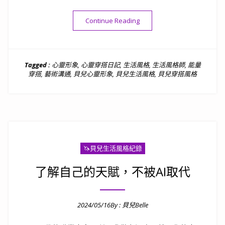
“運用「遇見」的原則生活”
Continue Reading
Tagged :
心靈形象
,
心靈穿搭日記
,
生活風格
,
生活風格師
,
能量
穿搭
,
藝術溝通
,
貝兒心靈形象
,
貝兒生活風格
,
貝兒穿搭風格
🦄️貝兒生活風格紀錄
了解自己的天賦，不被AI取代
2024/05/16
By :
貝兒Belle
Posted on