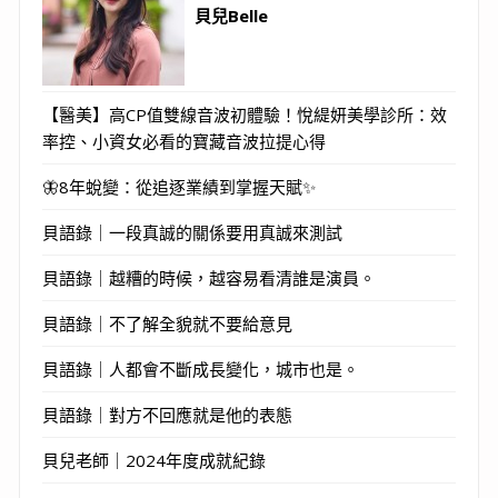
貝兒Belle
【醫美】高CP值雙線音波初體驗！悅緹妍美學診所：效
率控、小資女必看的寶藏音波拉提心得
🦋8年蛻變：從追逐業績到掌握天賦✨
貝語錄｜一段真誠的關係要用真誠來測試
貝語錄｜越糟的時候，越容易看清誰是演員。
貝語錄｜不了解全貌就不要給意見
貝語錄｜人都會不斷成長變化，城市也是。
貝語錄｜對方不回應就是他的表態
貝兒老師｜2024年度成就紀錄