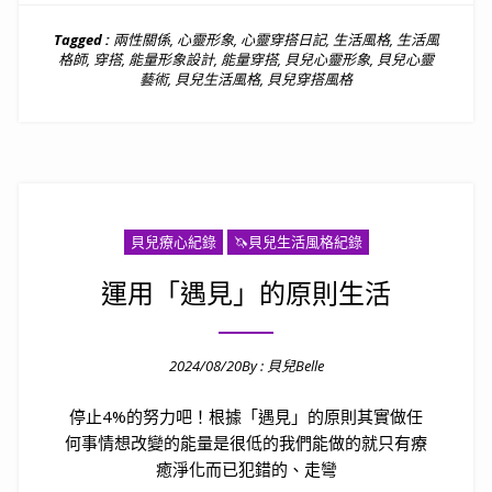
Tagged :
兩性關係
,
心靈形象
,
心靈穿搭日記
,
生活風格
,
生活風
格師
,
穿搭
,
能量形象設計
,
能量穿搭
,
貝兒心靈形象
,
貝兒心靈
藝術
,
貝兒生活風格
,
貝兒穿搭風格
貝兒療心紀錄
🦄️貝兒生活風格紀錄
運用「遇見」的原則生活
2024/08/20
By :
貝兒Belle
Posted on
停止4%的努力吧！根據「遇見」的原則其實做任
何事情想改變的能量是很低的我們能做的就只有療
癒淨化而已犯錯的、走彎