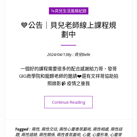
🦄️貝兒生活風格紀錄
💙公告｜貝兒老師線上課程規
劃中
2024/04/13
By :
貝兒Belle
Posted on
一個好的課程需要很多的配合感謝給力哥、發哥
GlG商學院和龍麒老師的邀請❤️還有文祥哥協助拍
照錄影📹 疫情之後我
“💙公告｜貝兒老師線上課程規
Continue Reading
Tagged :
兩性
,
兩性交往
,
兩性心靈香氛藝術
,
兩性相處
,
兩性話
題
,
兩性語錄
,
兩性關係
,
兩性香氛藝術
,
心靈
,
心靈形象
,
心靈穿