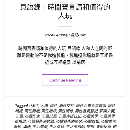
貝語錄｜時間寶貴請和值得的
人玩
2024/04/08
By :
貝兒Belle
Posted on
時間寶貴請和值得的人玩 貝語錄 人和人之間的距
離是變動的不是你進我退、我進退你退就是互相靠
近或互相遠離 以前因
“貝語錄｜時間寶貴請和值得的
Continue Reading
Tagged :
MHS
,
人際
,
兩性
,
兩性交往
,
兩性心靈香氛藝術
,
兩性
相處
,
兩性話題
,
兩性語錄
,
兩性關係
,
兩性香氛藝術
,
夢翔夫妻
,
心靈
,
心靈形象
,
心靈成長
,
心靈穿搭日記
,
心靈美學
,
心靈美學
風格師
,
心靈藝術溝通課
,
心靈藝術療癒師
,
心靈衣櫥
,
心靈香氛
藝術
,
溝通
,
生活美學
,
生活風格
,
生活風格師
,
穿搭
,
穿搭紀錄
,
能