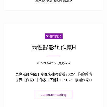
風格師
,
穿搭
,
貝兒生活風格
❤關於貝兒
兩性錄影ft.作家H
2024/11/03
By :
貝兒Belle
Posted on
貝兒老師降臨！今晚來抽牌看看2025年你的感情
世界【作家H｜作家H下鄉】EP.187 感謝作家H
“兩性錄影ft.作家H”
Continue Reading