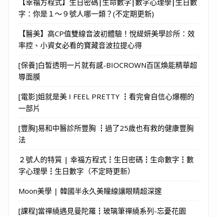
【幸福方程式】生日密碼⎮生命數字⎮數字心理學⎮生日數
字：你是１～９號人哪一類？(不定期更新)
【醫美】高CP值雙線音波初體驗！悅緹妍美學診所：效
率控、小資女必看的寶藏音波拉提心得
[保養]白皙透明一片就有感-BIOCROWN百匡煥能精華超
導面膜
[電影]姐就是美 I FEEL PRETTY ┇看完會自信心爆棚的
一部片
[豐胸]易和中醫診所豐胸 ┇過了25歲也有救的健康豐胸
法
２號人的特質 | 幸福方程式┇生日密碼┇生命數字┇數
字心理學┇生日數字（不定時更新）
Moon美學 | 韓國半永久美瞳線讓眼睛超深邃
[課程]當禪繞遇見曼陀羅┇玻璃筆禪繞系列-忘憂花園