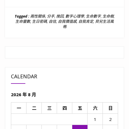
Tagged :
兩性關係
,
分手
,
挽回
,
數字心理學
,
生命數字
,
生命樹
,
生命靈數
,
生日密碼
,
自信
,
自我價值感
,
自我肯定
,
貝兒生活風
格
CALENDAR
2026 年 8 月
一
二
三
四
五
六
日
1
2