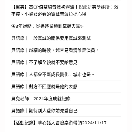
【醫美】高CP值雙線音波初體驗！悅緹妍美學診所：效
率控、小資女必看的寶藏音波拉提心得
🦋8年蛻變：從追逐業績到掌握天賦✨
貝語錄｜一段真誠的關係要用真誠來測試
貝語錄｜越糟的時候，越容易看清誰是演員。
貝語錄｜不了解全貌就不要給意見
貝語錄｜人都會不斷成長變化，城市也是。
貝語錄｜對方不回應就是他的表態
貝兒老師｜2024年度成就紀錄
貝語錄｜期待別人愛你前先愛自己
【活動紀錄】聊心話大冒險桌遊帶領2024/11/17