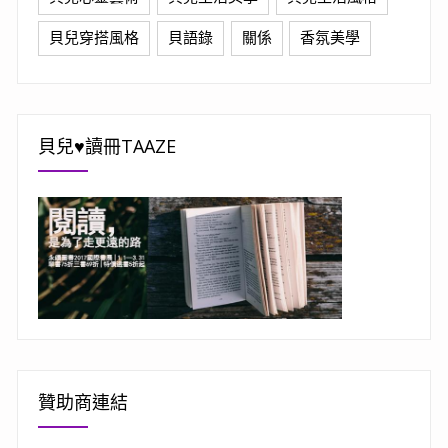
貝兒穿搭風格
貝語錄
關係
香氛美學
貝兒♥讀冊TAAZE
贊助商連結