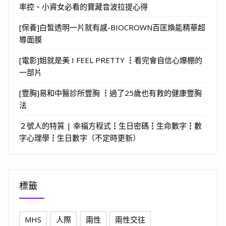
率控、小資女必看的寶藏音波拉提心得
[保養]白皙透明一片就有感-BIOCROWN百匡煥能精華超
導面膜
[電影]姐就是美 I FEEL PRETTY ┇看完會自信心爆棚的
一部片
[豐胸]易和中醫診所豐胸 ┇過了25歲也有救的健康豐胸
法
２號人的特質 | 幸福方程式┇生日密碼┇生命數字┇數
字心理學┇生日數字（不定時更新）
標籤
MHS
人際
兩性
兩性交往