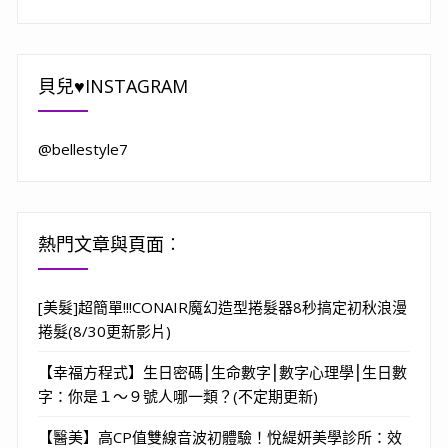
貝兒♥INSTAGRAM
@bellestyle7
熱門文章與頁面︰
[美髮]超簡單!!!CONAIR魔幻造型捲髮器8秒搞定初秋浪漫
捲髮(8/30更新影片)
【幸福方程式】生日密碼⎮生命數字⎮數字心理學⎮生日數
字：你是１～９號人哪一類？(不定期更新)
【醫美】高CP值雙線音波初體驗！悅緹妍美學診所：效