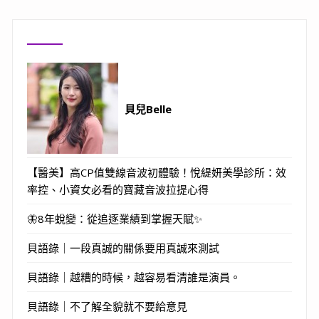
貝兒Belle
【醫美】高CP值雙線音波初體驗！悅緹妍美學診所：效
率控、小資女必看的寶藏音波拉提心得
🦋8年蛻變：從追逐業績到掌握天賦✨
貝語錄｜一段真誠的關係要用真誠來測試
貝語錄｜越糟的時候，越容易看清誰是演員。
貝語錄｜不了解全貌就不要給意見