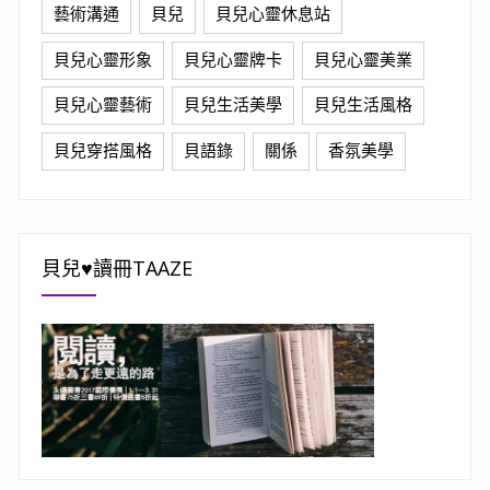
藝術溝通
貝兒
貝兒心靈休息站
貝兒心靈形象
貝兒心靈牌卡
貝兒心靈美業
貝兒心靈藝術
貝兒生活美學
貝兒生活風格
貝兒穿搭風格
貝語錄
關係
香氛美學
貝兒♥讀冊TAAZE