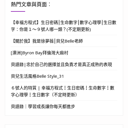
熱門文章與頁面︰
【幸福方程式】生日密碼⎮生命數字⎮數字心理學⎮生日數
字：你是１～９號人哪一類？(不定期更新)
【關於我】我是徐夢薇⎮貝兒Belle老師
[澳洲]Byron Bay拜倫灣大麻村
貝語錄|忠於自己的選擇並且負責才是真正成熟的表現
貝兒生活風格Belle Style_31
６號人的特質 | 幸福方程式┇生日密碼┇生命數字┇數
字心理學┇生日數字（不定時更新）
貝語錄｜學習成長讓你每天都進步