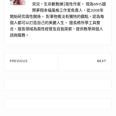
貝兒，生命數教練⎮兩性作家。 現為MHS國
際夢翔幸福風格工作室負責人，從2008年
開始研究兩性關係。 對事物看法有獨特的觀點，認為每
個人都可以打造自己的美麗人生。 擅長將所學工具整
合，擅長領域為兩性經營及自我探索，提供教學與個人
諮詢服務。
文
PREVIOUS
NEXT
章
Previous
Next
post:
post:
導
覽