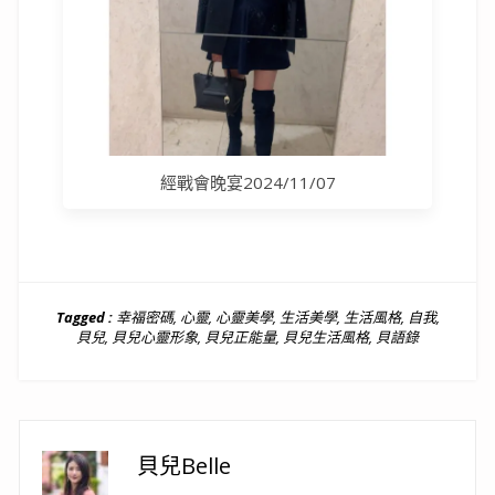
經戰會晚宴2024/11/07
Tagged :
幸福密碼
,
心靈
,
心靈美學
,
生活美學
,
生活風格
,
自我
,
貝兒
,
貝兒心靈形象
,
貝兒正能量
,
貝兒生活風格
,
貝語錄
貝兒Belle