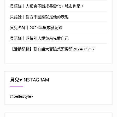
貝語錄｜人都會不斷成長變化，城市也是。
貝語錄｜對方不回應就是他的表態
貝兒老師｜2024年度成就紀錄
貝語錄｜期待別人愛你前先愛自己
【活動紀錄】聊心話大冒險桌遊帶領2024/11/17
貝兒♥INSTAGRAM
@bellestyle7