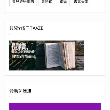
貝兒穿搭風格
貝語錄
關係
香氛美學
貝兒♥讀冊TAAZE
贊助商連結