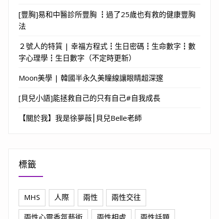
[豐胸]易和中醫診所豐胸 ┇過了25歲也有救的健康豐胸
法
２號人的特質 | 幸福方程式┇生日密碼┇生命數字┇數
字心理學┇生日數字（不定時更新）
Moon美學 | 韓國半永久美瞳線讓眼睛超深邃
[貝兒小語]能拯救自己的只有自己#自我成長
【關於我】我是徐夢薇⎮貝兒Belle老師
標籤
MHS
人際
兩性
兩性交往
兩性心靈香氛藝術
兩性相處
兩性話題