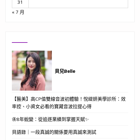
31
« 7 月
貝兒Belle
【醫美】高CP值雙線音波初體驗！悅緹妍美學診所：效
率控、小資女必看的寶藏音波拉提心得
🦋8年蛻變：從追逐業績到掌握天賦✨
貝語錄｜一段真誠的關係要用真誠來測試