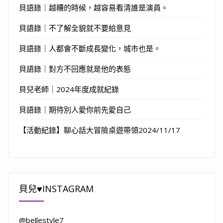
貝語錄｜越糟的時候，越容易看清誰是演員。
貝語錄｜不了解全貌就不要給意見
貝語錄｜人都會不斷成長變化，城市也是。
貝語錄｜對方不回應就是他的表態
貝兒老師｜2024年度成就紀錄
貝語錄｜期待別人愛你前先愛自己
【活動紀錄】聊心話大冒險桌遊帶領2024/11/17
貝兒♥INSTAGRAM
@bellestyle7