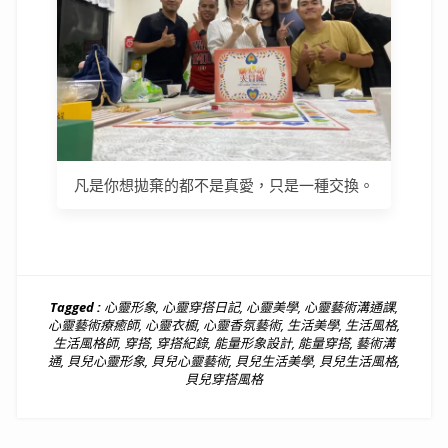
凡是你想拋棄的都不是真愛，只是一種交換。
Tagged :
心靈形象
,
心靈穿搭日記
,
心靈美學
,
心靈藝術溝通課
,
心靈藝術療癒師
,
心靈衣櫥
,
心靈香氛藝術
,
生活美學
,
生活風格
,
生活風格師
,
穿搭
,
穿搭紀錄
,
能量形象設計
,
能量穿搭
,
藝術溝
通
,
貝兒心靈形象
,
貝兒心靈藝術
,
貝兒生活美學
,
貝兒生活風格
,
貝兒穿搭風格