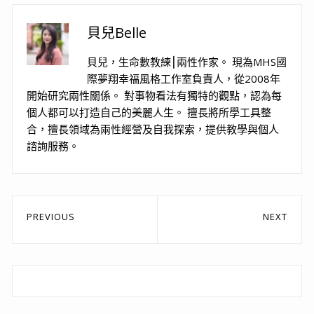
貝兒Belle
貝兒，生命數教練⎮兩性作家。 現為MHS國
際夢翔幸福風格工作室負責人，從2008年
開始研究兩性關係。 對事物看法有獨特的觀點，認為每
個人都可以打造自己的美麗人生。 擅長將所學工具整
合，擅長領域為兩性經營及自我探索，提供教學與個人
諮詢服務。
文
PREVIOUS
NEXT
章
Previous
Next
post:
post:
導
覽