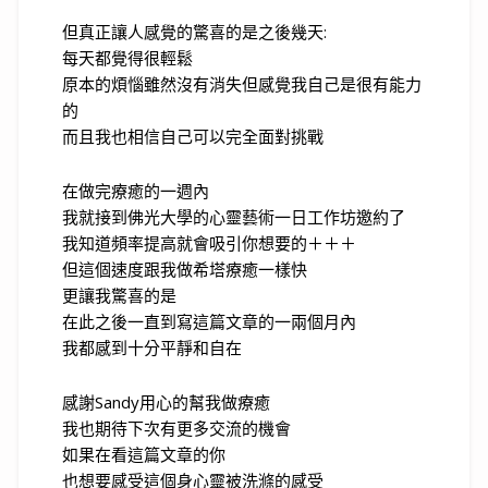
但真正讓人感覺的驚喜的是之後幾天:
每天都覺得很輕鬆
原本的煩惱雖然沒有消失但感覺我自己是很有能力
的
而且我也相信自己可以完全面對挑戰
在做完療癒的一週內
我就接到佛光大學的心靈藝術一日工作坊邀約了
我知道頻率提高就會吸引你想要的＋＋＋
但這個速度跟我做希塔療癒一樣快
更讓我驚喜的是
在此之後一直到寫這篇文章的一兩個月內
我都感到十分平靜和自在
感謝
Sandy
用心的幫我做療癒
我也期待下次有更多交流的機會
如果在看這篇文章的你
也想要感受這個身心靈被洗滌的感受