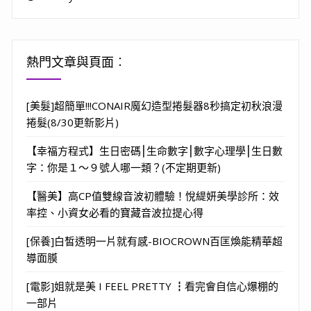
熱門文章與頁面︰
[美髮]超簡單!!!CONAIR魔幻造型捲髮器8秒搞定初秋浪漫
捲髮(8/30更新影片)
【幸福方程式】生日密碼⎮生命數字⎮數字心理學⎮生日數
字：你是１～９號人哪一類？(不定期更新)
【醫美】高CP值雙線音波初體驗！悅緹妍美學診所：效
率控、小資女必看的寶藏音波拉提心得
[保養]白皙透明一片就有感-BIOCROWN百匡煥能精華超
導面膜
[電影]姐就是美 I FEEL PRETTY ┇看完會自信心爆棚的
一部片