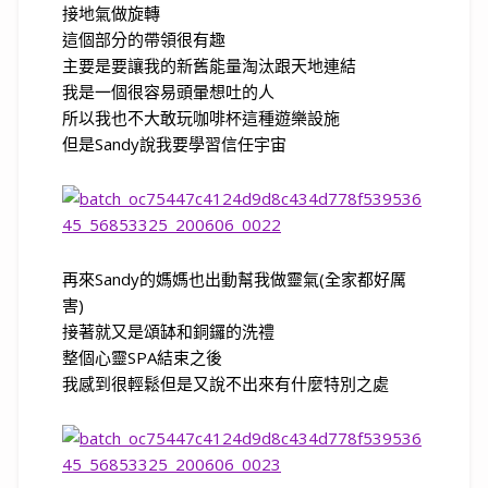
接地氣做旋轉
這個部分的帶領很有趣
主要是要讓我的新舊能量淘汰跟天地連結
我是一個很容易頭暈想吐的人
所以我也不大敢玩咖啡杯這種遊樂設施
但是
Sandy
說我要學習信任宇宙
再來
Sandy
的媽媽也出動幫我做靈氣(全家都好厲
害)
接著就又是頌缽和銅鑼的洗禮
整個心靈
SPA
結束之後
我感到很輕鬆但是又說不出來有什麼特別之處