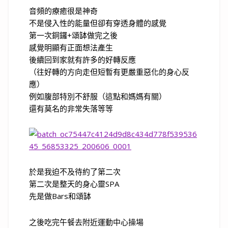
音頻的療癒很是神奇
不是侵入性的能量但卻有穿透身體的感覺
第一次銅鑼
+
頌缽做完之後
感覺明顯有正面想法產生
後續回到家就有許多的好轉反應
（往好轉的方向走但短暫有更嚴重惡化的身心反
應）
例如腹部特別不舒服（這點和媽媽有關）
還有莫名的非常失落等等
於是我迫不及待約了第二次
第二次是整天的身心靈
SPA
先是做
Bars
和頌缽
之後吃完午餐去附近運動中心操場