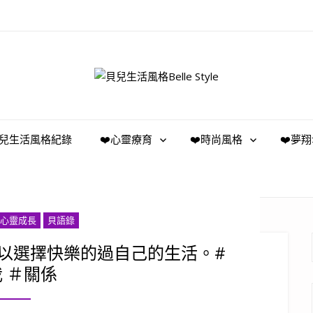
️貝兒生活風格紀錄
❤️心靈療育
❤️時尚風格
❤️夢
心靈成長
貝語錄
可以選擇快樂的過自己的生活。#
 ＃關係