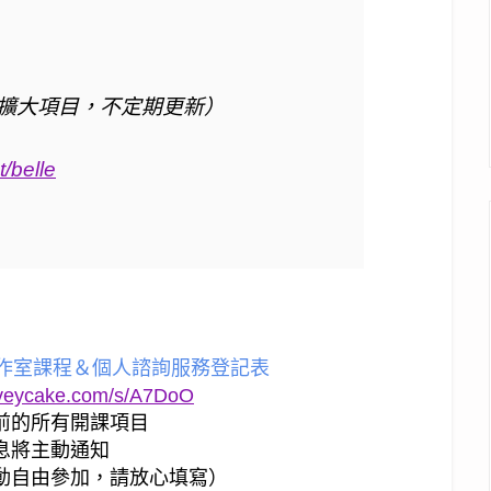
擴大項目，不定期更新）
t/belle
工作室課程＆個人諮詢服務登記表
rveycake.com/s/A7DoO
前的所有開課項目
息將主動通知
動自由參加，請放心填寫）