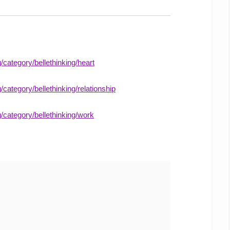
g/category/bellethinking/heart
/category/bellethinking/relationship
g/category/bellethinking/work