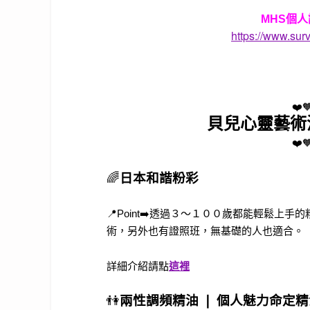
MHS個
https://www.su
❤️
貝兒心靈藝術
❤️
🌈
日本和諧粉彩
📍Point➡️透過３～１００歲都能輕鬆
術，另外也有證照班，無基礎的人也適合。
詳細介紹請點
這裡
👫
兩性調頻精油 ❘ 個人魅力命定精