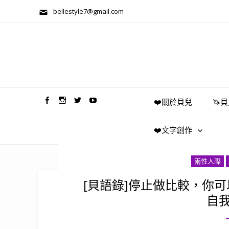
bellestyle7@gmail.com
兩性關係/心靈美學
❤️關於貝兒
🦄
❤️文字創作
兩性人際
[貝語錄]停止做比較，你
自我