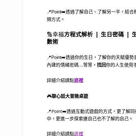
📍Point➡️透過了解自己、了解另一半
頻方式。
🔢
幸福
方程式解析 ❘
生日密碼 ❘ 
數術
📍Point➡️透過你的生日，了解你的天
內建的情緒密碼…等等，
找回
你的人生使用
詳細介紹請點
這裡
🎮
聊心話大冒險桌遊
📍Point➡️透過互動式遊戲的方式，更
中，更進一步探索連自己也不了解的自己。
詳細介紹請點
這裡