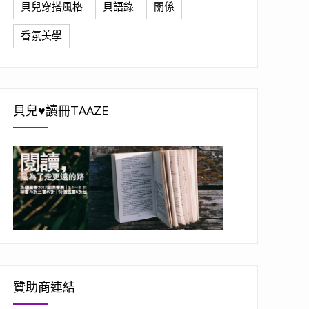
貝兒穿搭風格
貝語錄
關係
香氛美學
貝兒♥讀冊TAAZE
贊助商連結