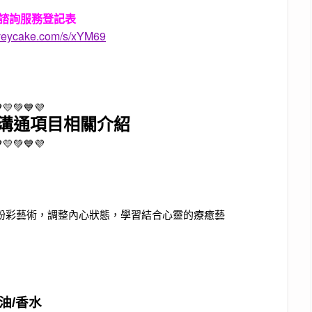
人諮詢服務登記表
rveycake.com/s/xYM69
💛💚💙💜
溝通項目相關介紹
💛💚💙💜
上手的粉彩藝術，調整內心狀態，學習結合心靈的療癒藝
油/香水