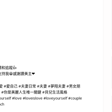
和追蹤👍
持我😁感謝讚美主❤
#愛 #愛自己 #夫妻日常 #夫妻 #夢翔夫妻 #男女朋
作家 #你是美麗人生唯一關鍵 #貝兒生活風格
urself #love #loveislove #loveyourself #couple
ach