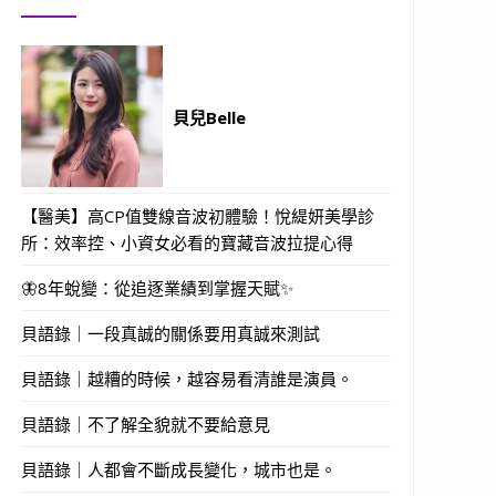
貝兒Belle
【醫美】高CP值雙線音波初體驗！悅緹妍美學診
所：效率控、小資女必看的寶藏音波拉提心得
🦋8年蛻變：從追逐業績到掌握天賦✨
貝語錄｜一段真誠的關係要用真誠來測試
貝語錄｜越糟的時候，越容易看清誰是演員。
貝語錄｜不了解全貌就不要給意見
貝語錄｜人都會不斷成長變化，城市也是。