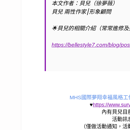
本文作者：貝兒（徐夢薇）
貝兒 兩性作家⎮形象顧問
🌟
貝兒的相關介紹（常常進修及
https://bellestyle7.com/blog/pos
MHS國際夢翔幸福風格
♥
https://www.su
內有貝兒目
活動訊
（僅做活動通知，活