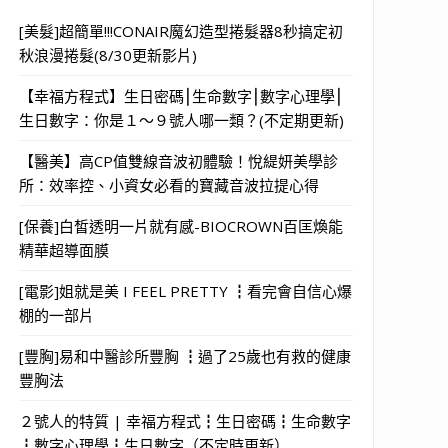
[美髮]超簡單!!!CONAIR魔幻造型捲髮器8秒搞定初
秋浪漫捲髮(8/30更新影片)
【幸福方程式】生日密碼⎮生命數字⎮數字心理學⎮
生日數字：你是１～９號人哪一類？(不定期更新)
【醫美】高CP值雙線音波初體驗！悅緹妍美學診
所：效率控、小資女必看的寶藏音波拉提心得
[保養]白皙透明一片就有感-BIOCROWN百匡煥能
精華超導面膜
[電影]姐就是美 I FEEL PRETTY ┇看完會自信心爆
棚的一部片
[豐胸]易和中醫診所豐胸 ┇過了25歲也有救的健康
豐胸法
２號人的特質 | 幸福方程式┇生日密碼┇生命數字
┇數字心理學┇生日數字（不定時更新）