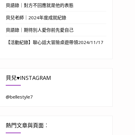
貝語錄｜對方不回應就是他的表態
貝兒老師｜2024年度成就紀錄
貝語錄｜期待別人愛你前先愛自己
【活動紀錄】聊心話大冒險桌遊帶領2024/11/17
貝兒♥INSTAGRAM
@bellestyle7
熱門文章與頁面︰