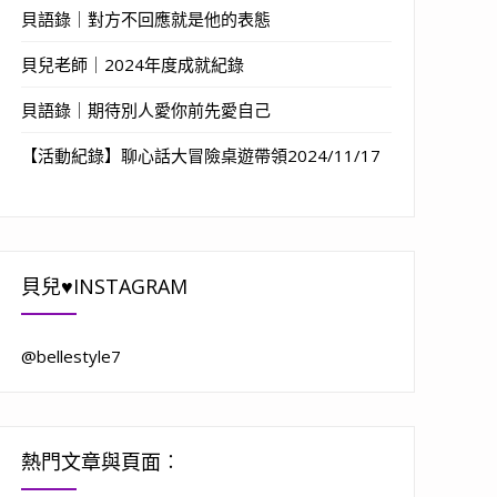
貝語錄｜對方不回應就是他的表態
貝兒老師｜2024年度成就紀錄
貝語錄｜期待別人愛你前先愛自己
【活動紀錄】聊心話大冒險桌遊帶領2024/11/17
貝兒♥INSTAGRAM
@bellestyle7
熱門文章與頁面︰