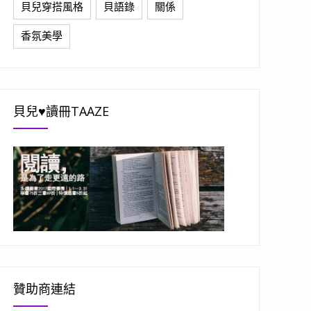
貝兒穿搭風格
貝語錄
關係
香氛美學
貝兒♥讀冊TAAZE
贊助商連結