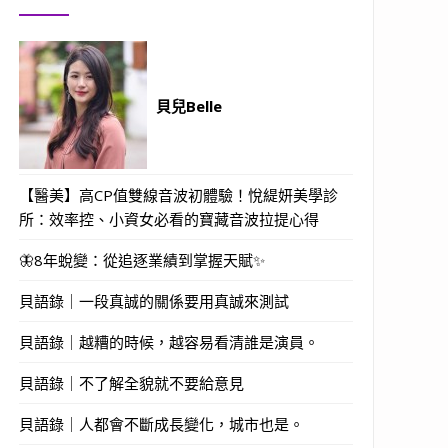
貝兒Belle
【醫美】高CP值雙線音波初體驗！悅緹妍美學診
所：效率控、小資女必看的寶藏音波拉提心得
🦋8年蛻變：從追逐業績到掌握天賦✨
貝語錄｜一段真誠的關係要用真誠來測試
貝語錄｜越糟的時候，越容易看清誰是演員。
貝語錄｜不了解全貌就不要給意見
貝語錄｜人都會不斷成長變化，城市也是。