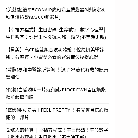
[美髮]超簡單!!!CONAIR魔幻造型捲髮器8秒搞定初
秋浪漫捲髮(8/30更新影片)
【幸福方程式】生日密碼⎮生命數字⎮數字心理學⎮
生日數字：你是１～９號人哪一類？(不定期更新)
【醫美】高CP值雙線音波初體驗！悅緹妍美學診
所：效率控、小資女必看的寶藏音波拉提心得
[豐胸]易和中醫診所豐胸 ┇過了25歲也有救的健康
豐胸法
[保養]白皙透明一片就有感-BIOCROWN百匡煥能
精華超導面膜
[電影]姐就是美 I FEEL PRETTY ┇看完會自信心爆
棚的一部片
２號人的特質 | 幸福方程式┇生日密碼┇生命數字
┇數字心理學┇生日數字（不定時更新）