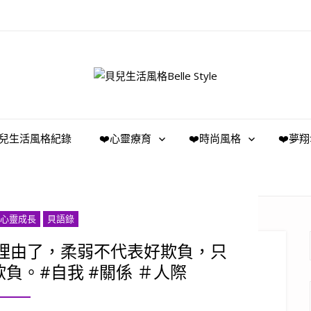
️貝兒生活風格紀錄
❤️心靈療育
❤️時尚風格
❤️夢
心靈成長
貝語錄
當理由了，柔弱不代表好欺負，只
負。#自我 #關係 ＃人際