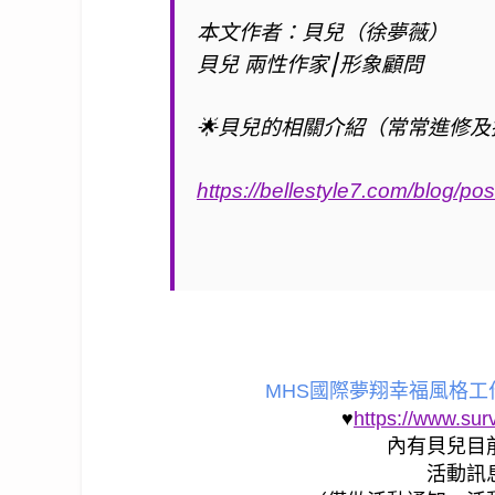
本文作者：貝兒（徐夢薇）
貝兒 兩性作家⎮形象顧問
🌟
貝兒的相關介紹（常常進修及
https://bellestyle7.com/blog/pos
MHS國際夢翔幸福風格
♥
https://www.su
內有貝兒目
活動訊