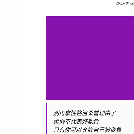
Posted
2023/01/2
on
別再拿性格溫柔當理由了
柔弱不代表好欺負
只有你可以允許自己被欺負