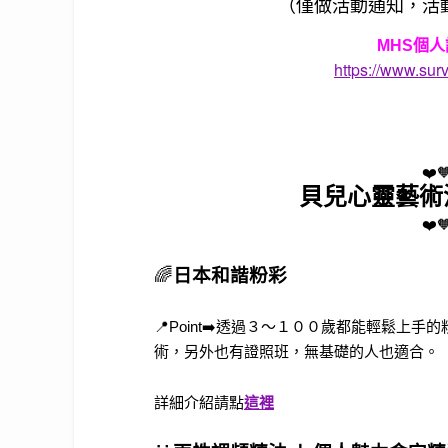
（僅做活動通知，活
MHS個
https://www.su
❤️
貝兒心靈藝術
❤️
🌈
日本和諧粉彩
📍Point➡️透過３～１００歲都能輕鬆
術，另外也有證照班，無基礎的人也適合。
詳細介紹請點
這裡