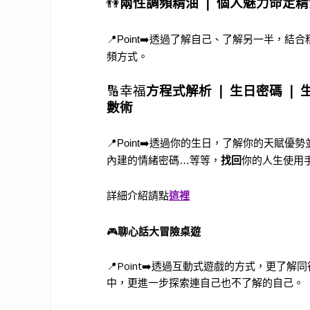
👫
兩性調頻精油 ❘ 個人魅力命定精
📍Point➡️透過了解自己、了解另一半
頻方式。
🔢
幸福
方程式解析 ❘
生日密碼 ❘ 
數術
📍Point➡️透過你的生日，了解你的天
內建的情緒密碼…等等，
找回
你的人生使用
詳細介紹請點
這裡
🎮
聊心話大冒險桌遊
📍Point➡️透過互動式遊戲的方式，更
中，更進一步探索連自己也不了解的自己。