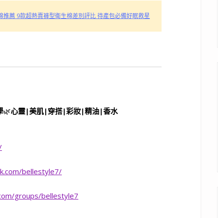
衛生棉推薦 9款超熱賣褲型衛生棉差別評比 待產包必備好眠救星
學
🌿
心靈
|
美肌
|
穿搭
|
彩妝
|
精油
|
香水
/
k.com/bellestyle7/
com/groups/bellestyle7