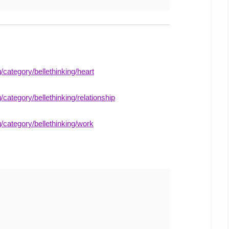
g/category/bellethinking/heart
/category/bellethinking/relationship
g/category/bellethinking/work