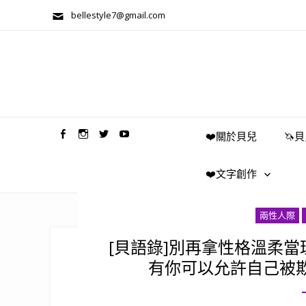
bellestyle7@gmail.com
兩性關係/心靈美學
❤️關於貝兒
🦄
❤️文字創作
兩性人際
[貝語錄]別再拿性格溫柔
有你可以允許自己被欺