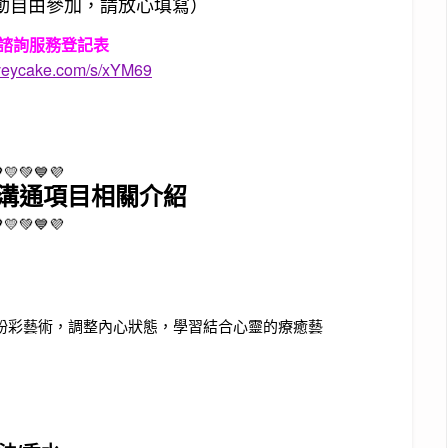
動自由參加，請放心填寫）
人諮詢服務登記表
rveycake.com/s/xYM69
💛💚💙💜
溝通項目相關介紹
💛💚💙💜
上手的粉彩藝術，調整內心狀態，學習結合心靈的療癒藝