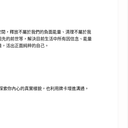
造物主的空間，釋放不屬於我們的負面能量、清理不屬於我
祖先的前世等，解決目前生活中所有因信念、能量
量，活出正面純粹的自己。
心門，探索你內心的真實樣貌，也利用牌卡增進溝通。