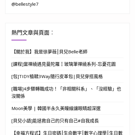
@bellestyle7
熱門文章與頁面︰
【關於我】我是徐夢薇⎮貝兒Belle老師
[課程]當禪繞遇見曼陀羅┇玻璃筆禪繞系列-忘憂花園
[包]TIDY植鞣3Way隨行皮革包|貝兒穿搭風格
[職場]4步驟轉職成功！「非相關科系」、「沒經驗」也
沒關係
Moon美學 | 韓國半永久美瞳線讓眼睛超深邃
[貝兒小語]能拯救自己的只有自己#自我成長
【幸福方程式】生日密碼⎮生命數字⎮數字心理學⎮生日數