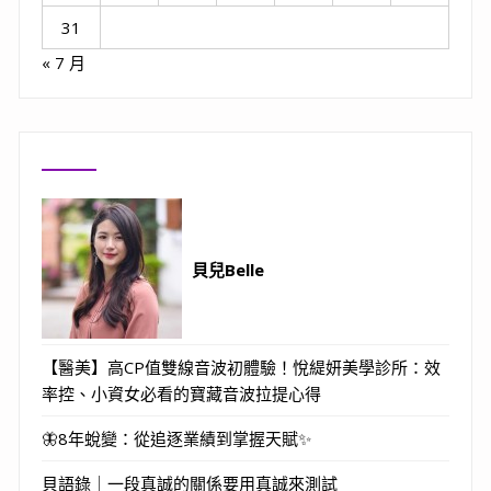
31
« 7 月
貝兒Belle
【醫美】高CP值雙線音波初體驗！悅緹妍美學診所：效
率控、小資女必看的寶藏音波拉提心得
🦋8年蛻變：從追逐業績到掌握天賦✨
貝語錄｜一段真誠的關係要用真誠來測試