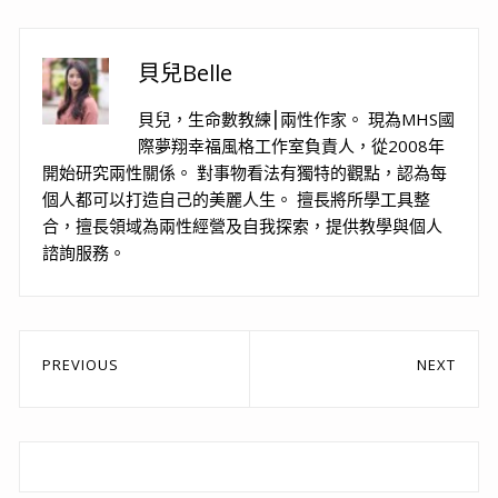
貝兒Belle
貝兒，生命數教練⎮兩性作家。 現為MHS國
際夢翔幸福風格工作室負責人，從2008年
開始研究兩性關係。 對事物看法有獨特的觀點，認為每
個人都可以打造自己的美麗人生。 擅長將所學工具整
合，擅長領域為兩性經營及自我探索，提供教學與個人
諮詢服務。
文
PREVIOUS
NEXT
章
Previous
Next
post:
post:
導
覽