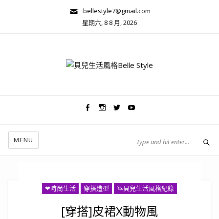
bellestyle7@gmail.com
星期六, 8 8 月, 2026
兩性關係/心靈美學
MENU
❤時尚生活
穿搭造型
🦄️貝兒生活風格紀錄
[穿搭]皮裙X動物風