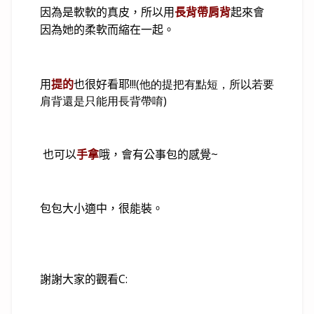
因為是軟軟的真皮，所以用
長背帶肩背
起來會
因為她的柔軟而縮在一起。
用
提的
也很好看耶
!!!(他的提把有點短，所以若要
肩背還是只能用長背帶唷)
~
也可以
手拿
哦，會有公事包的感覺
包包大小適中，很能裝。
謝謝大家的觀看
C: