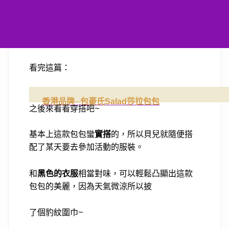
看完這篇：
香港品牌─包豪氏Salad莎拉包包
之後來看看穿搭吧~
基本上這款包包蠻
實搭
的，所以貝兒就隨便搭
配了某天要去參加活動的服裝。
和
黑色的衣服
相當對味，可以輕鬆凸顯出這款
包包的美麗，因為天氣微涼所以披
了個豹紋圍巾
~