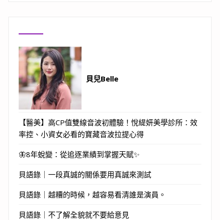
貝兒Belle
【醫美】高CP值雙線音波初體驗！悅緹妍美學診所：效
率控、小資女必看的寶藏音波拉提心得
🦋8年蛻變：從追逐業績到掌握天賦✨
貝語錄｜一段真誠的關係要用真誠來測試
貝語錄｜越糟的時候，越容易看清誰是演員。
貝語錄｜不了解全貌就不要給意見