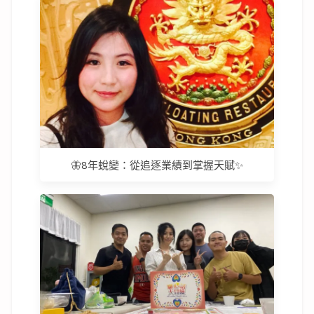
🦋8年蛻變：從追逐業績到掌握天賦✨