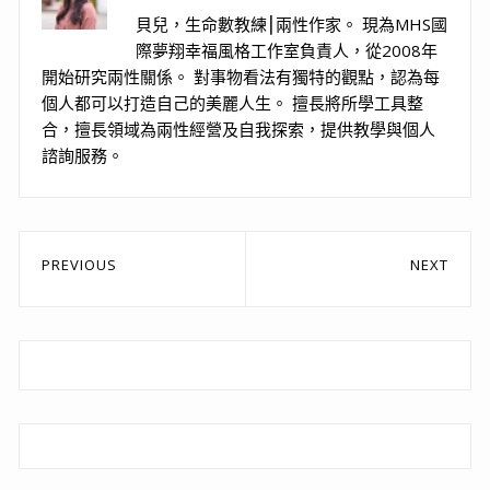
貝兒，生命數教練⎮兩性作家。 現為MHS國
際夢翔幸福風格工作室負責人，從2008年
開始研究兩性關係。 對事物看法有獨特的觀點，認為每
個人都可以打造自己的美麗人生。 擅長將所學工具整
合，擅長領域為兩性經營及自我探索，提供教學與個人
諮詢服務。
文
PREVIOUS
NEXT
章
Previous
Next
post:
post:
導
覽