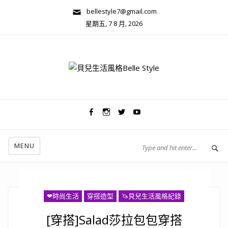
bellestyle7@gmail.com
星期五, 7 8 月, 2026
兩性關係/心靈美學
MENU
❤時尚生活
穿搭造型
🦄️貝兒生活風格紀錄
[穿搭]Salad莎拉包包穿搭