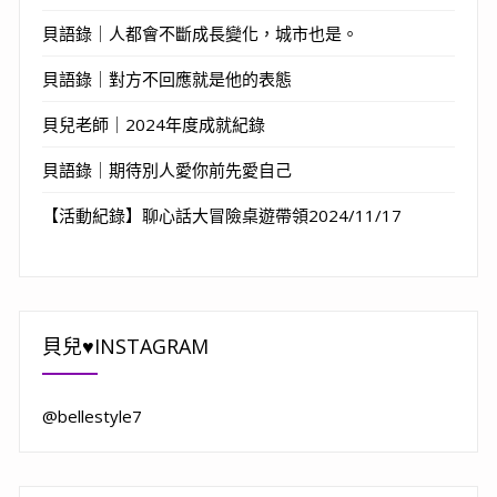
貝語錄｜人都會不斷成長變化，城市也是。
貝語錄｜對方不回應就是他的表態
貝兒老師｜2024年度成就紀錄
貝語錄｜期待別人愛你前先愛自己
【活動紀錄】聊心話大冒險桌遊帶領2024/11/17
貝兒♥INSTAGRAM
@bellestyle7