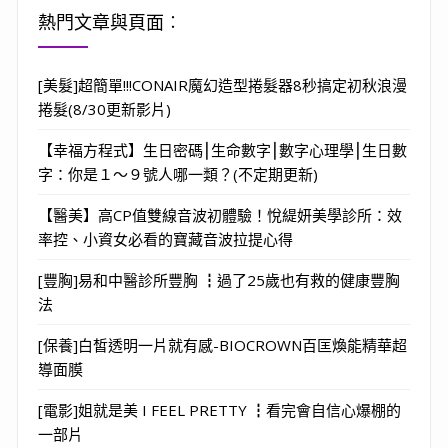
熱門文章與頁面︰
[美髮]超簡單!!!CONAIR魔幻造型捲髮器8秒搞定初秋浪漫
捲髮(8/30更新影片)
【幸福方程式】生日密碼⎮生命數字⎮數字心理學⎮生日數
字：你是１～９號人哪一類？(不定期更新)
【醫美】高CP值雙線音波初體驗！悅緹妍美學診所：效
率控、小資女必看的寶藏音波拉提心得
[豐胸]易和中醫診所豐胸 ┇過了25歲也有救的健康豐胸
法
[保養]白皙透明一片就有感-BIOCROWN百匡煥能精華超
導面膜
[電影]姐就是美 I FEEL PRETTY ┇看完會自信心爆棚的
一部片