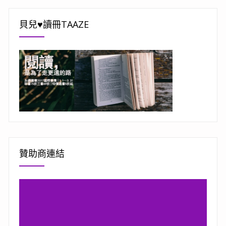
貝兒♥讀冊TAAZE
贊助商連結