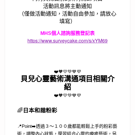
活動訊息將主動通知
（僅做活動通知，活動自由參加，請放心
填寫）
MHS個人諮詢服務登記表
https://www.surveycake.com/s/xYM69
❤️🧡💛💚💙💜
貝兒心靈藝術溝通項目相關介
紹
❤️🧡💛💚💙💜
🌈
日本和諧粉彩
📍Point➡️透過３～１００歲都能輕鬆上手的粉彩藝
術，調整內心狀態，學習結合心靈的療癒藝術，另