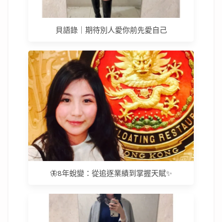
貝語錄｜期待別人愛你前先愛自己
🦋8年蛻變：從追逐業績到掌握天賦✨