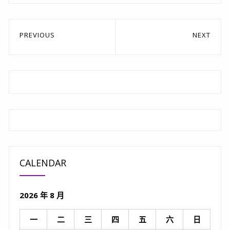
文
PREVIOUS
NEXT
章
Previous
Next
post:
post:
導
覽
CALENDAR
2026 年 8 月
一
二
三
四
五
六
日