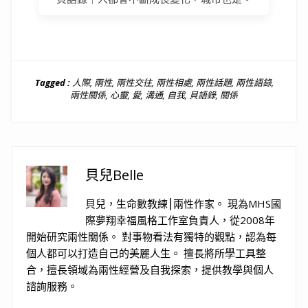
Tagged :
人際
,
兩性
,
兩性交往
,
兩性相處
,
兩性話題
,
兩性語錄
,
兩性關係
,
心靈
,
愛
,
溝通
,
自我
,
貝語錄
,
關係
貝兒Belle
貝兒，生命數教練⎮兩性作家。 現為MHS國
際夢翔幸福風格工作室負責人，從2008年
開始研究兩性關係。 對事物看法有獨特的觀點，認為每
個人都可以打造自己的美麗人生。 擅長將所學工具整
合，擅長領域為兩性經營及自我探索，提供教學與個人
諮詢服務。