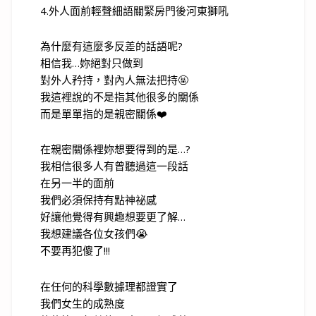
4.外人面前輕聲細語關緊房門後河東獅吼
為什麼有這麼多反差的話語呢?
相信我…妳絕對只做到
對外人矜持，對內人無法把持🤬
我這裡說的不是指其他很多的關係
而是單單指的是親密關係❤️
在親密關係裡妳想要得到的是…?
我相信很多人有曾聽過這一段話
在另一半的面前
我們必須保持有點神祕感
好讓他覺得有興趣想要更了解…
我想建議各位女孩們😭
不要再犯傻了!!!
在任何的科學數據理都證實了
我們女生的成熟度