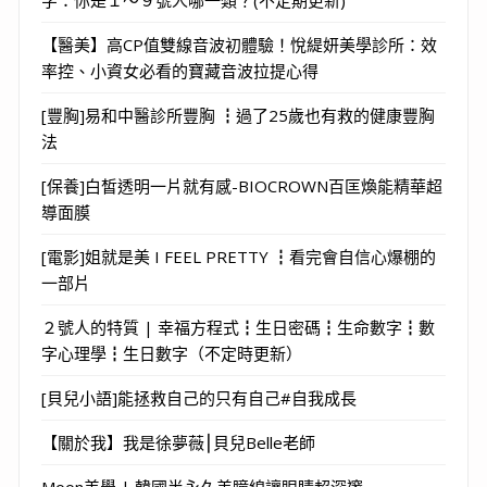
【醫美】高CP值雙線音波初體驗！悅緹妍美學診所：效
率控、小資女必看的寶藏音波拉提心得
[豐胸]易和中醫診所豐胸 ┇過了25歲也有救的健康豐胸
法
[保養]白皙透明一片就有感-BIOCROWN百匡煥能精華超
導面膜
[電影]姐就是美 I FEEL PRETTY ┇看完會自信心爆棚的
一部片
２號人的特質 | 幸福方程式┇生日密碼┇生命數字┇數
字心理學┇生日數字（不定時更新）
[貝兒小語]能拯救自己的只有自己#自我成長
【關於我】我是徐夢薇⎮貝兒Belle老師
Moon美學 | 韓國半永久美瞳線讓眼睛超深邃