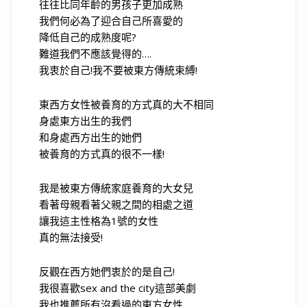
往往比同年齡的男孩子更加成熟
我們何必為了迎合自己所喜愛的
降低自己的成熟度呢?
難道我們不應該覺得的….
我衷於自己!我不要被東方傳統束縛!
東西方女性被養育的方式真的大不相同
身處東方出生的我們
和身處西方出生的她們
被養育的方式真的很不一樣!
我是被東方傳統家庭養育的大女兒
看著母親看著父親之間的相處之道
讓我這主性格為1號的女性
真的無法接受!
反觀在西方她們衷於的是自己!
我很喜歡sex and the city這部美劇
我也推薦所有沒看過的東方女性