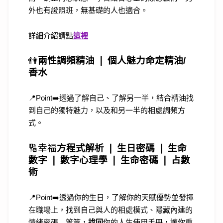
外也有證照班，無基礎的人也適合。
詳細介紹請點
這裡
👫
兩性調頻精油 ❘ 個人魅力命定精油/
香水
📍Point➡️透過了解自己、了解另一半，結合精油找
到自己的獨特魅力，以及和另一半的相處調頻方
式。
🔢
幸福
方程式解析 ❘
生日密碼 ❘ 生命
數字 ❘ 數字心理學 ❘ 生命密碼 ❘ 占數
術
📍Point➡️透過你的生日，了解你的天賦優勢並發揮
在職場上，找到自己與人的相處模式、隱藏內建的
情緒密碼…等等，
找回
你的人生使用手冊，讓你重