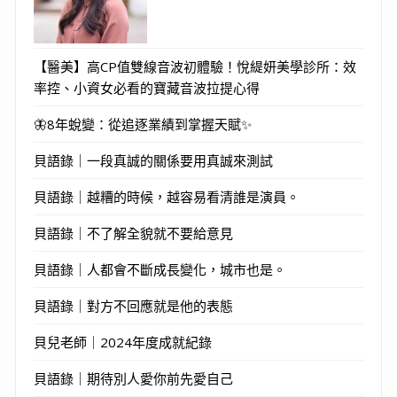
【醫美】高CP值雙線音波初體驗！悅緹妍美學診所：效
率控、小資女必看的寶藏音波拉提心得
🦋8年蛻變：從追逐業績到掌握天賦✨
貝語錄｜一段真誠的關係要用真誠來測試
貝語錄｜越糟的時候，越容易看清誰是演員。
貝語錄｜不了解全貌就不要給意見
貝語錄｜人都會不斷成長變化，城市也是。
貝語錄｜對方不回應就是他的表態
貝兒老師｜2024年度成就紀錄
貝語錄｜期待別人愛你前先愛自己