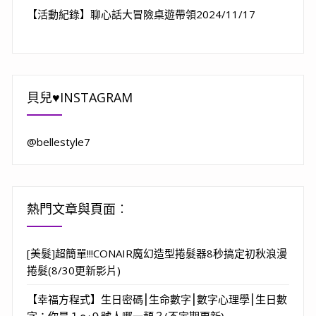
【活動紀錄】聊心話大冒險桌遊帶領2024/11/17
貝兒♥INSTAGRAM
@bellestyle7
熱門文章與頁面︰
[美髮]超簡單!!!CONAIR魔幻造型捲髮器8秒搞定初秋浪漫
捲髮(8/30更新影片)
【幸福方程式】生日密碼⎮生命數字⎮數字心理學⎮生日數
字：你是１～９號人哪一類？(不定期更新)