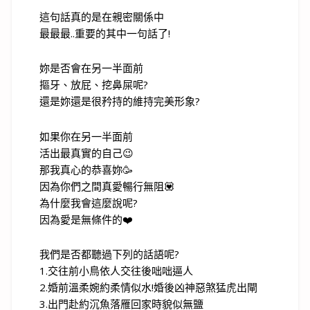
這句話真的是在親密關係中
最最最..重要的其中一句話了!
妳是否會在另一半面前
摳牙、放屁、挖鼻屎呢?
還是妳還是很矜持的維持完美形象?
如果你在另一半面前
活出最真實的自己😉
那我真心的恭喜妳🥳
因為你們之間真愛暢行無阻💟
為什麼我會這麼說呢?
因為愛是無條件的❤️
我們是否都聽過下列的話語呢?
1.交往前小鳥依人交往後咄咄逼人
2.婚前溫柔婉約柔情似水!婚後凶神惡煞猛虎出閘
3.出門赴約沉魚落雁回家時貌似無鹽