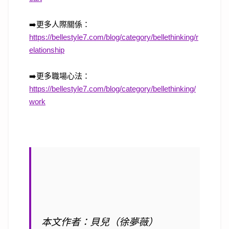
➡️
更多人際關係：
https://bellestyle7.com/blog/category/bellethinking/r
elationship
➡️
更多職場心法：
https://bellestyle7.com/blog/category/bellethinking/
work
本文作者：貝兒（徐夢薇）