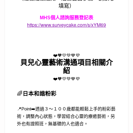
填寫）
MHS個人諮詢服務登記表
https://www.surveycake.com/s/xYM69
❤️🧡💛💚💙💜
貝兒心靈藝術溝通項目相關介
紹
❤️🧡💛💚💙💜
🌈
日本和諧粉彩
📍Point➡️透過３～１００歲都能輕鬆上手的粉彩藝
術，調整內心狀態，學習結合心靈的療癒藝術，另
外也有證照班，無基礎的人也適合。