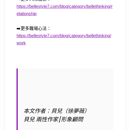
https://bellestyle7.com/blog/category/bellethinking/r
elationship
➡️
更多職場心法：
https://bellestyle7.com/blog/category/bellethinking/
work
本文作者：貝兒（徐夢薇）
貝兒 兩性作家⎮形象顧問