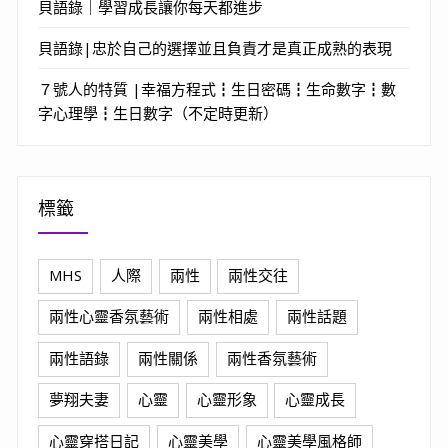
貝語錄｜學習成長讓你每天都進步
貝語錄|忠於自己的選擇並且負責才是真正成熟的表現
７號人的特質 |幸福方程式┇生日密碼┇生命數字┇數
字心理學┇生日數字（不定時更新）
標籤
MHS
人際
兩性
兩性交往
兩性心靈香氛藝術
兩性相處
兩性話題
兩性語錄
兩性關係
兩性香氛藝術
夢翔夫妻
心靈
心靈形象
心靈成長
心靈穿搭日記
心靈美學
心靈美學風格師