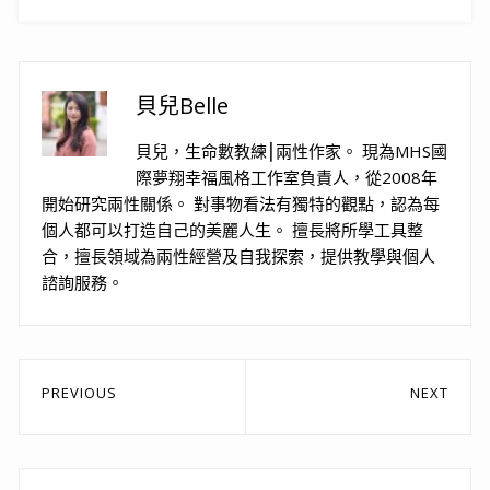
貝兒Belle
貝兒，生命數教練⎮兩性作家。 現為MHS國
際夢翔幸福風格工作室負責人，從2008年
開始研究兩性關係。 對事物看法有獨特的觀點，認為每
個人都可以打造自己的美麗人生。 擅長將所學工具整
合，擅長領域為兩性經營及自我探索，提供教學與個人
諮詢服務。
文
PREVIOUS
NEXT
章
Previous
Next
post:
post:
導
覽