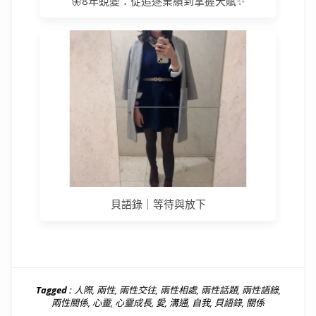
🦋8年蛻變：從追逐業績到掌握天賦✨
貝語錄｜等待與放下
Tagged :
人際
,
兩性
,
兩性交往
,
兩性相處
,
兩性話題
,
兩性語錄
,
兩性關係
,
心靈
,
心靈成長
,
愛
,
溝通
,
自我
,
貝語錄
,
關係