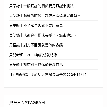
貝語錄｜一段真誠的關係要用真誠來測試
貝語錄｜越糟的時候，越容易看清誰是演員。
貝語錄｜不了解全貌就不要給意見
貝語錄｜人都會不斷成長變化，城市也是。
貝語錄｜對方不回應就是他的表態
貝兒老師｜2024年度成就紀錄
貝語錄｜期待別人愛你前先愛自己
【活動紀錄】聊心話大冒險桌遊帶領2024/11/17
貝兒♥INSTAGRAM