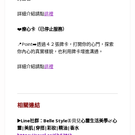
詳細介紹請點
這裡
❤️
療心卡（已停止服務）
📍Point➡️透過４２張牌卡，打開你的心門，探索
你內心的真實樣貌，也利用牌卡增進溝通。
詳細介紹請點
這裡
相關連結
▶️Line社群：Belle Style
🦋貝兒
心靈生活美學
🌿
心
靈
|
美肌
|
穿搭
|
彩妝
|
精油
|
香水