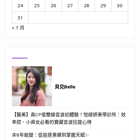
24
25
26
27
28
29
30
31
« 7 月
貝兒Belle
【醫美】高CP值雙線音波初體驗！悅緹妍美學診所：效
率控、小資女必看的寶藏音波拉提心得
🦋8年蛻變：從追逐業績到掌握天賦✨