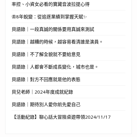
率控、小資女必看的寶藏音波拉提心得
🦋8年蛻變：從追逐業績到掌握天賦✨
貝語錄｜一段真誠的關係要用真誠來測試
貝語錄｜越糟的時候，越容易看清誰是演員。
貝語錄｜不了解全貌就不要給意見
貝語錄｜人都會不斷成長變化，城市也是。
貝語錄｜對方不回應就是他的表態
貝兒老師｜2024年度成就紀錄
貝語錄｜期待別人愛你前先愛自己
【活動紀錄】聊心話大冒險桌遊帶領2024/11/17