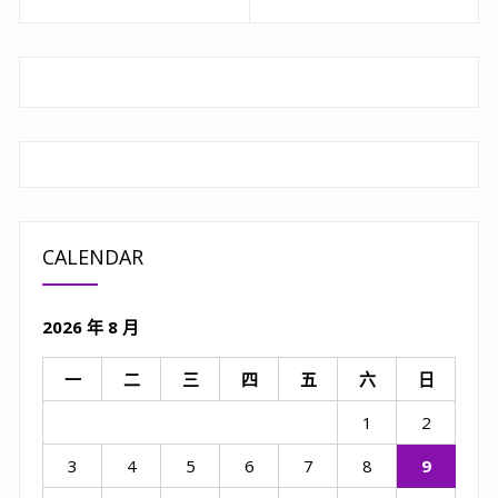
章
Previous
Next
post:
post:
導
覽
CALENDAR
2026 年 8 月
一
二
三
四
五
六
日
1
2
3
4
5
6
7
8
9