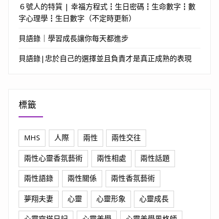
６號人的特質 | 幸福方程式┇生日密碼┇生命數字┇數
字心理學┇生日數字（不定時更新）
貝語錄｜學習成長讓你每天都進步
貝語錄|忠於自己的選擇並且負責才是真正成熟的表現
標籤
MHS
人際
兩性
兩性交往
兩性心靈香氛藝術
兩性相處
兩性話題
兩性語錄
兩性關係
兩性香氛藝術
夢翔夫妻
心靈
心靈形象
心靈成長
心靈穿搭日記
心靈美學
心靈美學風格師