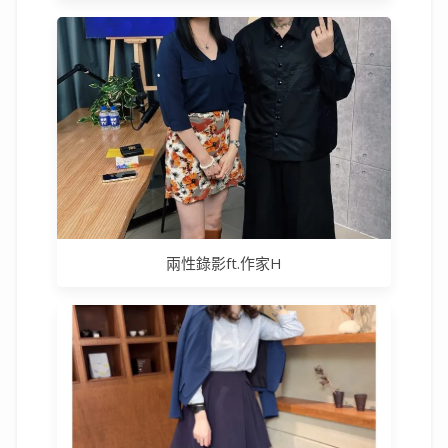
兩性錄影ft.作家H