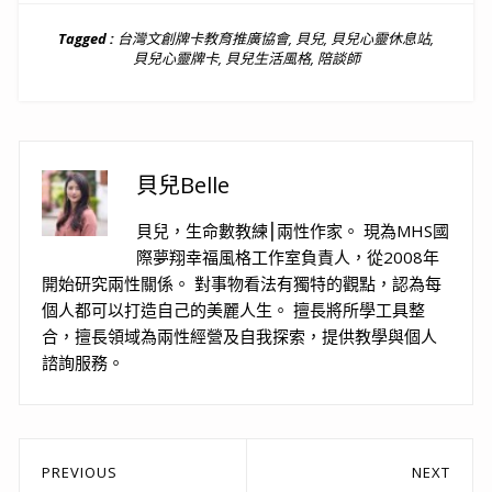
Tagged :
台灣文創牌卡教育推廣協會
,
貝兒
,
貝兒心靈休息站
,
貝兒心靈牌卡
,
貝兒生活風格
,
陪談師
貝兒Belle
貝兒，生命數教練⎮兩性作家。 現為MHS國
際夢翔幸福風格工作室負責人，從2008年
開始研究兩性關係。 對事物看法有獨特的觀點，認為每
個人都可以打造自己的美麗人生。 擅長將所學工具整
合，擅長領域為兩性經營及自我探索，提供教學與個人
諮詢服務。
文
PREVIOUS
NEXT