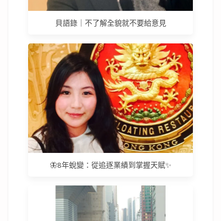
貝語錄｜不了解全貌就不要給意見
🦋8年蛻變：從追逐業績到掌握天賦✨