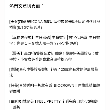
熱門文章與頁面︰
[美髮]超簡單!!!CONAIR魔幻造型捲髮器8秒搞定初秋浪漫
捲髮(8/30更新影片)
【幸福方程式】生日密碼⎮生命數字⎮數字心理學⎮生日數
字：你是１～９號人哪一類？(不定期更新)
【醫美】高CP值雙線音波初體驗！悅緹妍美學診所：效
率控、小資女必看的寶藏音波拉提心得
[豐胸]易和中醫診所豐胸 ┇過了25歲也有救的健康豐胸
法
[保養]白皙透明一片就有感-BIOCROWN百匡煥能精華超
導面膜
[電影]姐就是美 I FEEL PRETTY ┇看完會自信心爆棚的
一部片