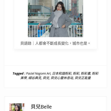
貝語錄｜人都會不斷成長變化，城市也是。
Tagged :
Pastel Nagomi Art
,
日本和諧粉彩
,
粉彩
,
粉彩畫
,
粉彩
美學
,
細谷典克
,
貝兒
,
貝兒心靈休息站
,
貝兒正能量
貝兒Belle