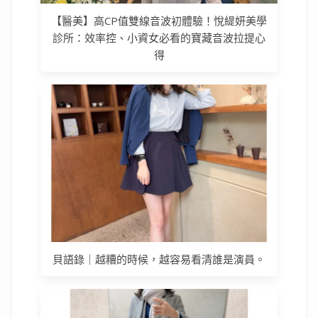
【醫美】高CP值雙線音波初體驗！悅緹妍美學
診所：效率控、小資女必看的寶藏音波拉提心
得
貝語錄｜越糟的時候，越容易看清誰是演員。