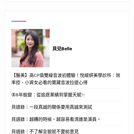
貝兒Belle
【醫美】高CP值雙線音波初體驗！悅緹妍美學診所：效
率控、小資女必看的寶藏音波拉提心得
🦋8年蛻變：從追逐業績到掌握天賦✨
貝語錄｜一段真誠的關係要用真誠來測試
貝語錄｜越糟的時候，越容易看清誰是演員。
貝語錄｜不了解全貌就不要給意見