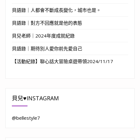
貝語錄｜人都會不斷成長變化，城市也是。
貝語錄｜對方不回應就是他的表態
貝兒老師｜2024年度成就紀錄
貝語錄｜期待別人愛你前先愛自己
【活動紀錄】聊心話大冒險桌遊帶領2024/11/17
貝兒♥INSTAGRAM
@bellestyle7