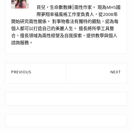
貝兒，生命數教練⎮兩性作家。 現為MHS國
際夢翔幸福風格工作室負責人，從2008年
開始研究兩性關係。 對事物看法有獨特的觀點，認為每
個人都可以打造自己的美麗人生。 擅長將所學工具整
合，擅長領域為兩性經營及自我探索，提供教學與個人
諮詢服務。
文
PREVIOUS
NEXT
章
Previous
Next
post:
post:
導
覽