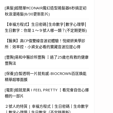
[美髮]超簡單!!!CONAIR魔幻造型捲髮器8秒搞定初
秋浪漫捲髮(8/30更新影片)
【幸福方程式】生日密碼⎮生命數字⎮數字心理學⎮
生日數字：你是１～９號人哪一類？(不定期更新)
【醫美】高CP值雙線音波初體驗！悅緹妍美學診
所：效率控、小資女必看的寶藏音波拉提心得
[豐胸]易和中醫診所豐胸 ┇過了25歲也有救的健康
豐胸法
[保養]白皙透明一片就有感-BIOCROWN百匡煥能
精華超導面膜
[電影]姐就是美 I FEEL PRETTY ┇看完會自信心爆
棚的一部片
２號人的特質 | 幸福方程式┇生日密碼┇生命數字
┇數字心理學┇生日數字（不定時更新）