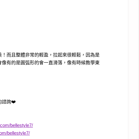
美！而且整體非常的輕盈，拉起來很輕鬆，因為是
會像有的是圓弧形的會一直滑落，像有時候教學東
約諮詢
❤️
com/bellestyle7/
om/bellestyle7/