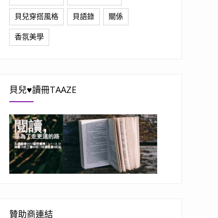
貝兒穿搭風格
貝語錄
關係
香氛美學
貝兒♥讀冊TAAZE
贊助商連結