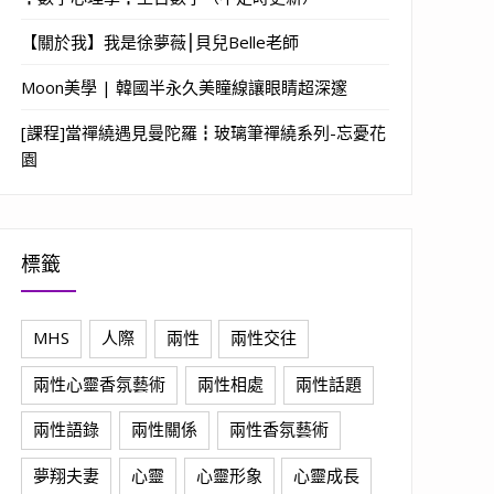
【關於我】我是徐夢薇⎮貝兒Belle老師
Moon美學 | 韓國半永久美瞳線讓眼睛超深邃
[課程]當禪繞遇見曼陀羅┇玻璃筆禪繞系列-忘憂花
園
標籤
MHS
人際
兩性
兩性交往
兩性心靈香氛藝術
兩性相處
兩性話題
兩性語錄
兩性關係
兩性香氛藝術
夢翔夫妻
心靈
心靈形象
心靈成長