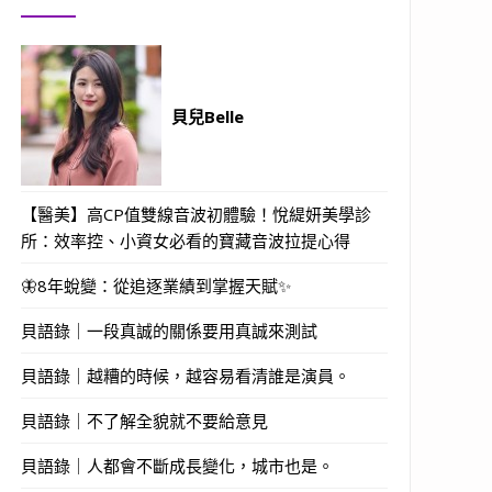
貝兒Belle
【醫美】高CP值雙線音波初體驗！悅緹妍美學診
所：效率控、小資女必看的寶藏音波拉提心得
🦋8年蛻變：從追逐業績到掌握天賦✨
貝語錄｜一段真誠的關係要用真誠來測試
貝語錄｜越糟的時候，越容易看清誰是演員。
貝語錄｜不了解全貌就不要給意見
貝語錄｜人都會不斷成長變化，城市也是。