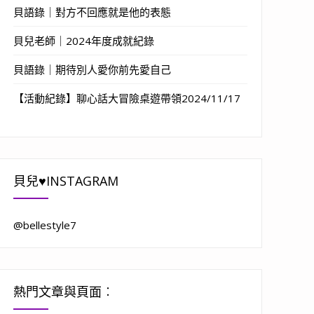
貝語錄｜對方不回應就是他的表態
貝兒老師｜2024年度成就紀錄
貝語錄｜期待別人愛你前先愛自己
【活動紀錄】聊心話大冒險桌遊帶領2024/11/17
貝兒♥INSTAGRAM
@bellestyle7
熱門文章與頁面︰