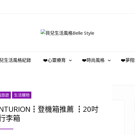
️貝兒生活風格紀錄
❤️心靈療育
❤️時尚風格
❤️夢
福旅遊
生活購物
TURION┇登機箱推薦 ┇20吋
行李箱