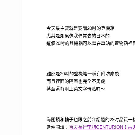
今天最主要就是要講
20
吋的登機箱
尤其是如果像我們常去的日本的
這個
20
吋的登機箱可以鎖在車站的置物箱裡
雖然是
20
吋的登機箱一樣有附防塵袋
而且裡面的隔層也完全不馬虎
甚至還有附上英文字母貼喔～
海關鎖和輪子也跟之前介紹過的
29
吋品質一
延伸閱讀：
百夫長行李箱CENTURION┇