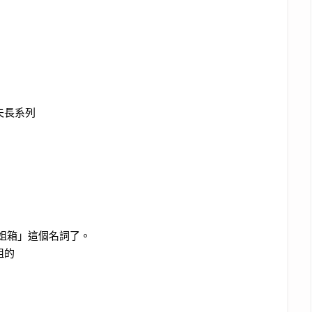
夫長系列
姐箱」這個名詞了。
姐的