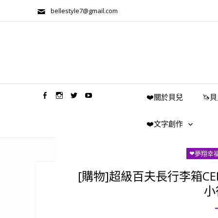
bellestyle7@gmail.com
兩性關係/心靈美學
❤️關於貝兒
🦄
❤️文字創作
❤夢翔幸
[購物]超級百夫長行李箱CEN
小