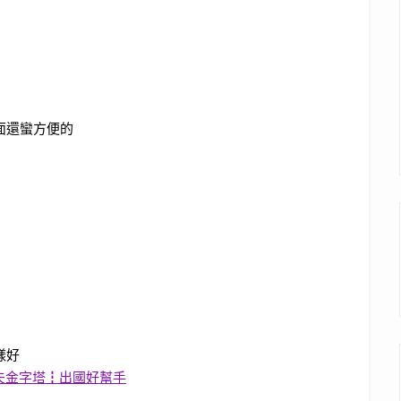
面還蠻方便的
樣好
古夫金字塔┇出國好幫手