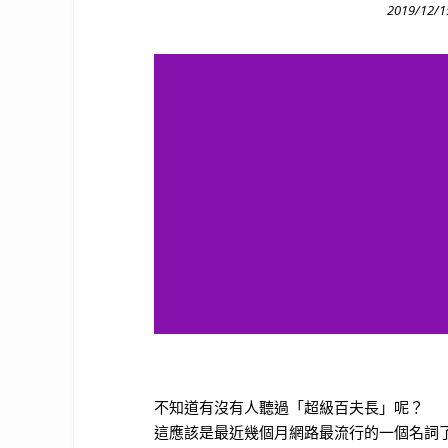
Posted
2019/12/1
on
不知道有沒有人聽過「超級百夫長」呢？
這應該是最近幾個月網路最流行的一個名詞