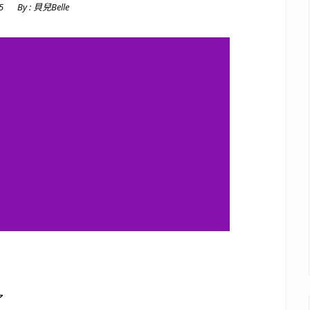
5
By :
貝兒Belle
了