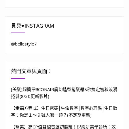
貝兒♥INSTAGRAM
@bellestyle7
熱門文章與頁面︰
[美髮]超簡單!!!CONAIR魔幻造型捲髮器8秒搞定初秋浪漫
捲髮(8/30更新影片)
【幸福方程式】生日密碼⎮生命數字⎮數字心理學⎮生日數
字：你是１～９號人哪一類？(不定期更新)
【醫美】高CP值雙線音波初體驗！悅緹妍美學診所：效