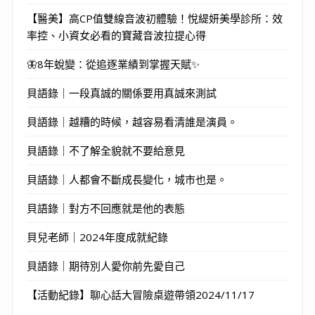
【醫美】高CP值雙線音波初體驗！悅緹妍美學診所：效
率控、小資女必看的寶藏音波拉提心得
🦋8年蛻變：從追逐業績到掌握天賦✨
貝語錄｜一段真誠的關係要用真誠來測試
貝語錄｜越糟的時候，越容易看清誰是演員。
貝語錄｜不了解全貌就不要給意見
貝語錄｜人都會不斷成長變化，城市也是。
貝語錄｜對方不回應就是他的表態
貝兒老師｜2024年度成就紀錄
貝語錄｜期待別人愛你前先愛自己
【活動紀錄】聊心話大冒險桌遊帶領2024/11/17