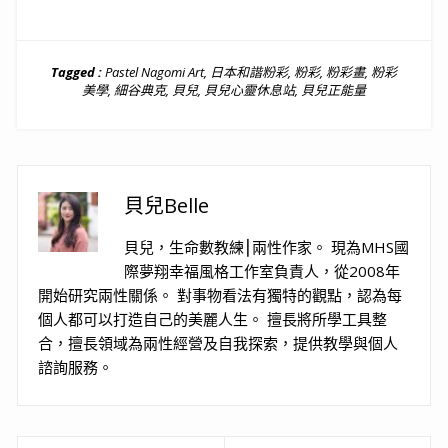
Tagged :
Pastel Nagomi Art
,
日本和諧粉彩
,
粉彩
,
粉彩畫
,
粉彩
美學
,
細谷典克
,
貝兒
,
貝兒心靈休息站
,
貝兒正能量
貝兒Belle
貝兒，生命數教練⎮兩性作家。 現為MHS國
際夢翔幸福風格工作室負責人，從2008年
開始研究兩性關係。 對事物看法有獨特的觀點，認為每
個人都可以打造自己的美麗人生。 擅長將所學工具整
合，擅長領域為兩性經營及自我探索，提供教學與個人
諮詢服務。