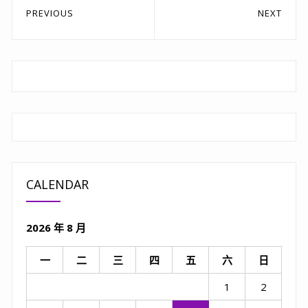
文
PREVIOUS
NEXT
章
Previous
Next
post:
post:
導
覽
CALENDAR
2026 年 8 月
一
二
三
四
五
六
日
1
2