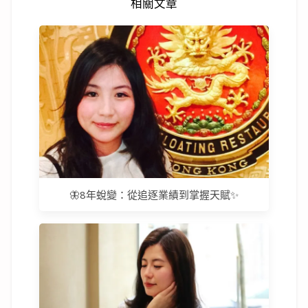
相關文章
🦋8年蛻變：從追逐業績到掌握天賦✨