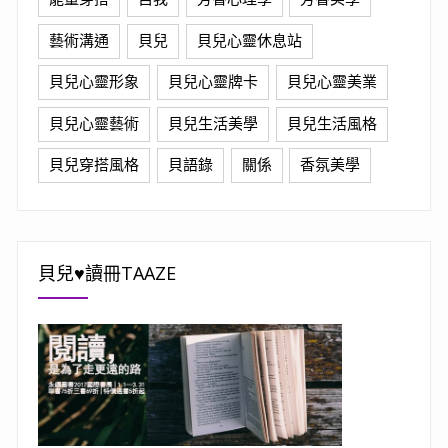
藝術溝通
貝兒
貝兒心靈休息站
貝兒心靈形象
貝兒心靈牌卡
貝兒心靈美業
貝兒心靈藝術
貝兒生活美學
貝兒生活風格
貝兒穿搭風格
貝語錄
關係
香氛美學
貝兒♥讀冊TAAZE