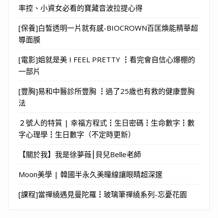
率控、小資女必看的寶藏音波拉提心得
[保養]白皙透明一片就有感-BIOCROWN百匡煥能精華超
導面膜
[電影]姐就是美 I FEEL PRETTY ┇看完會自信心爆棚的
一部片
[豐胸]易和中醫診所豐胸 ┇過了25歲也有救的健康豐胸
法
２號人的特質 | 幸福方程式┇生日密碼┇生命數字┇數
字心理學┇生日數字（不定時更新）
【關於我】我是徐夢薇⎮貝兒Belle老師
Moon美學 | 韓國半永久美瞳線讓眼睛超深邃
[課程]當禪繞遇見曼陀羅┇玻璃筆禪繞系列-忘憂花園