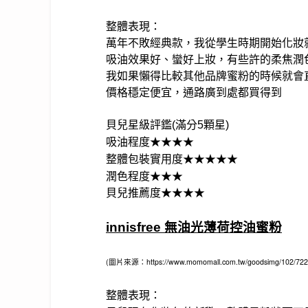
整體表現：
萬年不敗經典款，我從學生時期開始化妝
吸油效果好、蠻好上妝，有些許的柔焦潤
我如果懶得比較其他品牌蜜粉的時候就會
價格穩定便宜，通路廣到處都買得到
貝兒星級評鑑(滿分5顆星)
吸油程度
★★★★
整體包裝實用度
★★★★
★
潤色程度
★
★
★
貝兒推薦度
★
★
★
★
innisfree
無油光薄荷控油蜜粉
(圖片來源：https://www.momomall.com.tw/goodsimg/102/722/
整體表現：