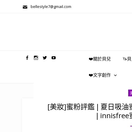
bellestyle7@gmail.com
兩性關係/心靈美學
❤️關於貝兒
🦄
❤️文字創作
[美妝]蜜粉評鑑❘夏日吸油
❘innisf