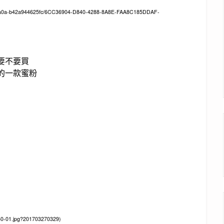
-8a0a-b42a944625fc/6CC36904-D840-4288-8A8E-FAA8C185DDAF-
要不要買
的一款蜜粉
0-01.jpg?201703270329)