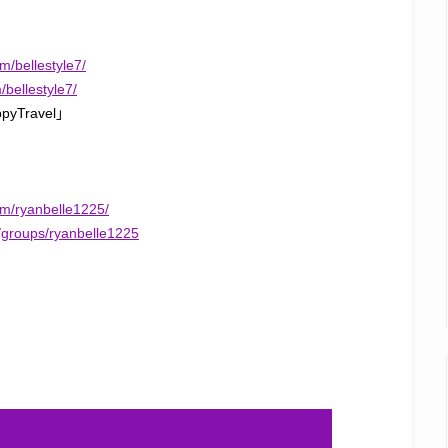
m/bellestyle7/
bellestyle7/
Travel」
om/ryanbelle1225/
/groups/ryanbelle1225