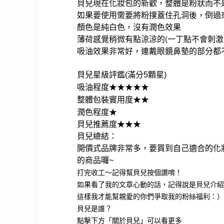
貝兒現在化妝包的新歡，整體是粉狀而不
如果要使用需要將粉撲蓋住孔洞後，倒過
顏色是純白色，沒有潤色效果
薄荷感覺稍微有點涼涼的(一丁點不會刺激
吸油效果非常好，連戴眼鏡鼻墊的部分都
貝兒星級評鑑(滿分5顆星)
吸油程度
★
★
★
★
★
整體包裝實用度
★
★
潤色程度
★
貝兒推薦度
★
★
★
貝兒總結：
開價式品牌非常多，要買到自己適合的化
的商品囉~
打完收工～記得幫貝兒按個讚唷！
如果看了我的文章心動的話，記得說是貝兒介紹
這樣我才能幫親愛的你們爭取我的粉絲福利：）
貝兒是誰？
點擊下方「關於貝兒」可以看更多