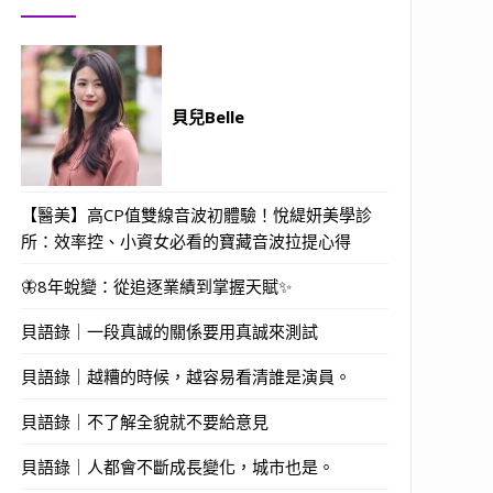
貝兒Belle
【醫美】高CP值雙線音波初體驗！悅緹妍美學診
所：效率控、小資女必看的寶藏音波拉提心得
🦋8年蛻變：從追逐業績到掌握天賦✨
貝語錄｜一段真誠的關係要用真誠來測試
貝語錄｜越糟的時候，越容易看清誰是演員。
貝語錄｜不了解全貌就不要給意見
貝語錄｜人都會不斷成長變化，城市也是。