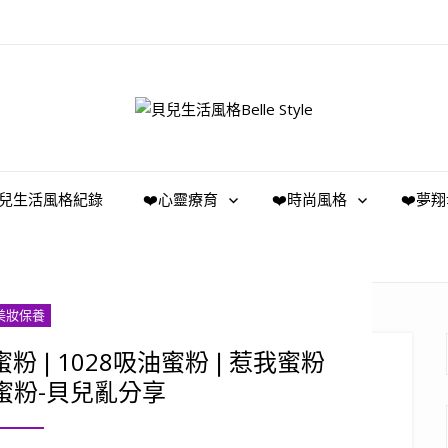
️貝兒生活風格紀錄
❤️心靈療育
❤️時尚風格
❤️夢
美妝保養
蜜粉❘1028吸油蜜粉❘惹我蜜粉
ree蜜粉-貝兒亂分享