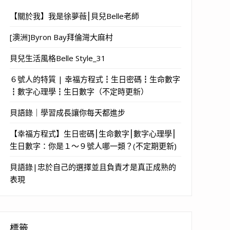
【關於我】我是徐夢薇⎮貝兒Belle老師
[澳洲]Byron Bay拜倫灣大麻村
貝兒生活風格Belle Style_31
６號人的特質 | 幸福方程式┇生日密碼┇生命數字
┇數字心理學┇生日數字（不定時更新）
貝語錄｜學習成長讓你每天都進步
【幸福方程式】生日密碼⎮生命數字⎮數字心理學⎮
生日數字：你是１～９號人哪一類？(不定期更新)
貝語錄|忠於自己的選擇並且負責才是真正成熟的
表現
標籤