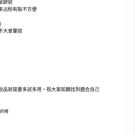
是餅狀
來沾粉有點不方便
)
不大會暈妝
妝品就是要多試多用，祝大家如願找到適合自己
的唷