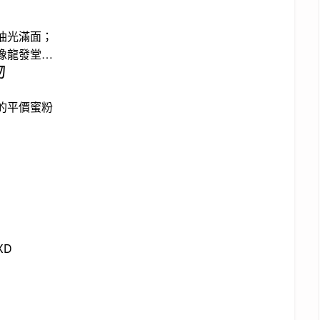
油光滿面；
像龍發堂…
物
的平價蜜粉
XD