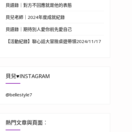
貝語錄｜對方不回應就是他的表態
貝兒老師｜2024年度成就紀錄
貝語錄｜期待別人愛你前先愛自己
【活動紀錄】聊心話大冒險桌遊帶領2024/11/17
貝兒♥INSTAGRAM
@bellestyle7
熱門文章與頁面︰