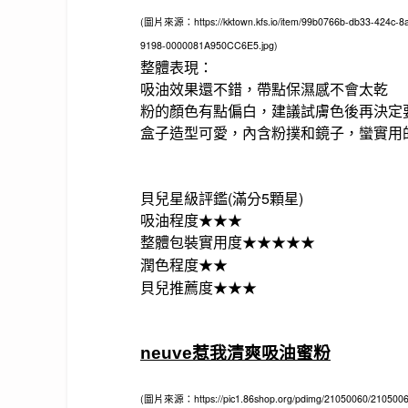
(圖片來源：https://kktown.kfs.io/item/99b0766b-db33-424c
9198-0000081A950CC6E5.jpg)
整體表現：
吸油效果還不錯，帶點保濕感不會太乾
粉的顏色有點偏白，建議試膚色後再決定
盒子造型可愛，內含粉撲和鏡子，蠻實用
貝兒星級評鑑(滿分5顆星)
吸油程度★★★
整體包裝實用度★★★★★
潤色程度
★
★
貝兒推薦度
★
★
★
neuve惹我清爽吸油蜜粉
(圖片來源：https://pic1.86shop.org/pdimg/21050060/2105006