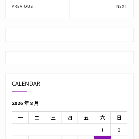
文
PREVIOUS
NEXT
章
Previous
Next
post:
post:
導
覽
CALENDAR
2026 年 8 月
一
二
三
四
五
六
日
1
2