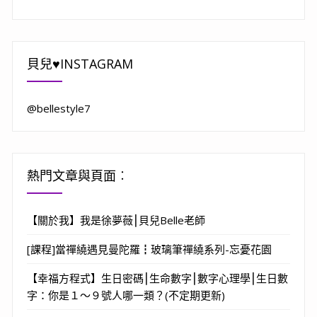
貝兒♥INSTAGRAM
@bellestyle7
熱門文章與頁面︰
【關於我】我是徐夢薇⎮貝兒Belle老師
[課程]當禪繞遇見曼陀羅┇玻璃筆禪繞系列-忘憂花園
【幸福方程式】生日密碼⎮生命數字⎮數字心理學⎮生日數
字：你是１～９號人哪一類？(不定期更新)