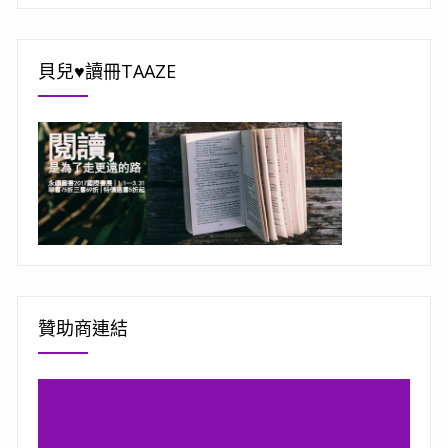
貝兒♥讀冊TAAZE
贊助商連結