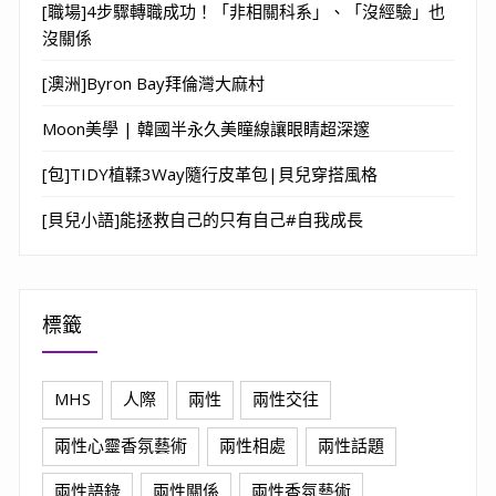
[職場]4步驟轉職成功！「非相關科系」、「沒經驗」也
沒關係
[澳洲]Byron Bay拜倫灣大麻村
Moon美學 | 韓國半永久美瞳線讓眼睛超深邃
[包]TIDY植鞣3Way隨行皮革包|貝兒穿搭風格
[貝兒小語]能拯救自己的只有自己#自我成長
標籤
MHS
人際
兩性
兩性交往
兩性心靈香氛藝術
兩性相處
兩性話題
兩性語錄
兩性關係
兩性香氛藝術