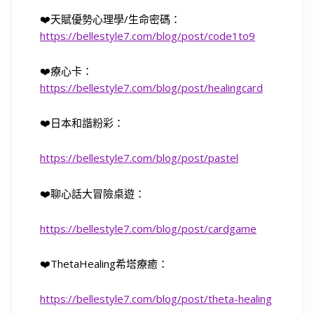
❤️
天賦優勢心理學
/
生命密碼：
https://bellestyle7.com/blog/post/code1to9
❤️
療心卡：
https://bellestyle7.com/blog/post/healingcard
❤️
日本和諧粉彩：
https://bellestyle7.com/blog/post/pastel
❤️
聊心話大冒險桌遊：
https://bellestyle7.com/blog/post/cardgame
❤️
ThetaHealing
希塔療癒：
https://bellestyle7.com/blog/post/theta-healing