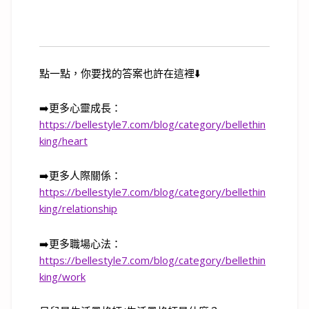
點一點，你要找的答案也許在這裡
⬇️
➡️
更多心靈成長：
https://bellestyle7.com/blog/category/bellethin
king/heart
➡️
更多人際關係：
https://bellestyle7.com/blog/category/bellethin
king/relationship
➡️
更多職場心法：
https://bellestyle7.com/blog/category/bellethin
king/work