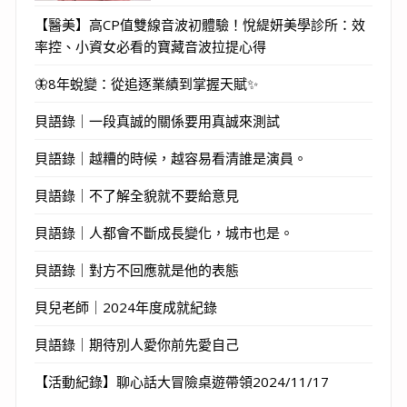
【醫美】高CP值雙線音波初體驗！悅緹妍美學診所：效
率控、小資女必看的寶藏音波拉提心得
🦋8年蛻變：從追逐業績到掌握天賦✨
貝語錄｜一段真誠的關係要用真誠來測試
貝語錄｜越糟的時候，越容易看清誰是演員。
貝語錄｜不了解全貌就不要給意見
貝語錄｜人都會不斷成長變化，城市也是。
貝語錄｜對方不回應就是他的表態
貝兒老師｜2024年度成就紀錄
貝語錄｜期待別人愛你前先愛自己
【活動紀錄】聊心話大冒險桌遊帶領2024/11/17