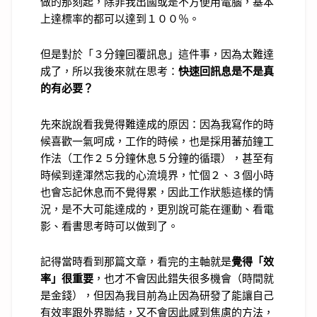
做的那刻起，除非我出國或是不方便用電腦，基本
上達標率的都可以達到１００％。
但是對於「３分鐘回覆訊息」這件事，因為太難達
成了，所以我後來就在思考：
快速回訊息是不是真
的有必要？
先來說說看我覺得難達成的原因：因為我寫作的時
候喜歡一氣呵成，工作的時候，也是採用蕃茄鐘工
作法（工作２５分鐘休息５分鐘的循環），甚至有
時候到達渾然忘我的心流境界，忙個２、３個小時
也會忘記休息而不覺得累，因此工作狀態這樣的情
況，是不大可能達成的，更別說可能在運動、看電
影、看書思考時可以做到了。
記得當時看到那篇文章，看完的主軸就是
覺得「效
率」很重要
，也才不會因此錯失很多機會（時間就
是金錢），但因為我目前為止因為研發了能讓自己
有效率跟外界聯結，又不會因此感到焦慮的方法，