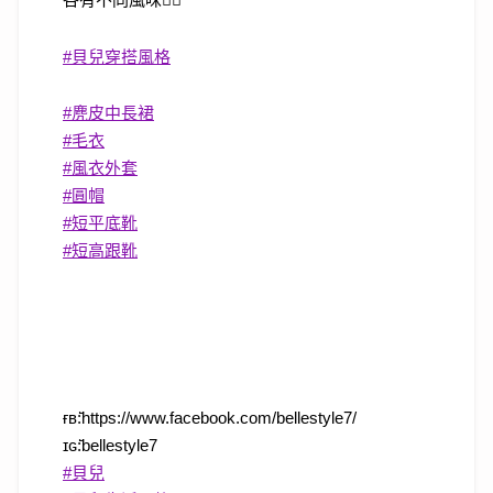
#
貝兒穿搭風格
#
麂皮中長裙
#
毛衣
#
風衣外套
#
圓帽
#
短平底靴
#
短高跟靴
ғʙ:̆̈https://www.facebook.com/bellestyle7/
ɪɢ:̆̈bellestyle7
#
貝兒