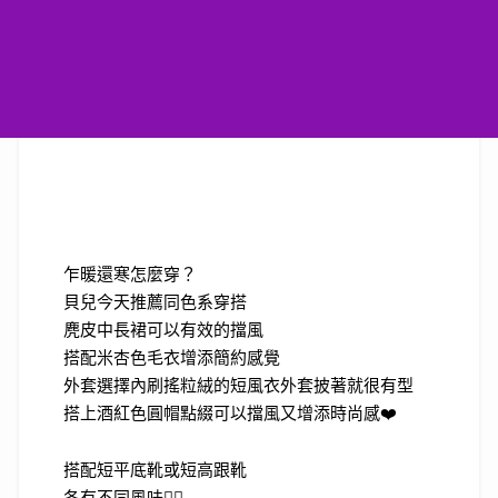
乍暖還寒怎麼穿？
貝兒今天推薦同色系穿搭
麂皮中長裙可以有效的擋風
搭配米杏色毛衣增添簡約感覺
外套選擇內刷搖粒絨的短風衣外套披著就很有型
搭上酒紅色圓帽點綴可以擋風又增添時尚感
❤️
搭配短平底靴或短高跟靴
各有不同風味
👍🏻