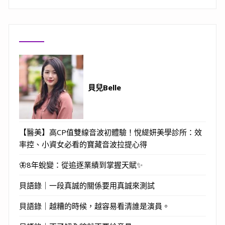
貝兒Belle
【醫美】高CP值雙線音波初體驗！悅緹妍美學診所：效
率控、小資女必看的寶藏音波拉提心得
🦋8年蛻變：從追逐業績到掌握天賦✨
貝語錄｜一段真誠的關係要用真誠來測試
貝語錄｜越糟的時候，越容易看清誰是演員。