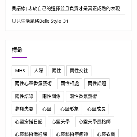
貝語錄|忠於自己的選擇並且負責才是真正成熟的表現
貝兒生活風格Belle Style_31
標籤
MHS
人際
兩性
兩性交往
兩性心靈香氛藝術
兩性相處
兩性話題
兩性語錄
兩性關係
兩性香氛藝術
夢翔夫妻
心靈
心靈形象
心靈成長
心靈穿搭日記
心靈美學
心靈美學風格師
心靈藝術溝通課
心靈藝術療癒師
心靈衣櫥