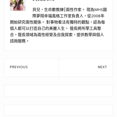
貝兒，生命數教練⎮兩性作家。 現為MHS國
際夢翔幸福風格工作室負責人，從2008年
開始研究兩性關係。 對事物看法有獨特的觀點，認為每
個人都可以打造自己的美麗人生。 擅長將所學工具整
合，擅長領域為兩性經營及自我探索，提供教學與個人
諮詢服務。
文
PREVIOUS
NEXT
章
Previous
Next
post:
post:
導
覽