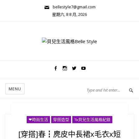
bellestyle7@gmail.com
星期六, 8 8 月, 2026
兩性關係/心靈美學
MENU
❤時尚生活
穿搭造型
🦄️貝兒生活風格紀錄
[穿搭]春┇麂皮中長裙x毛衣x短