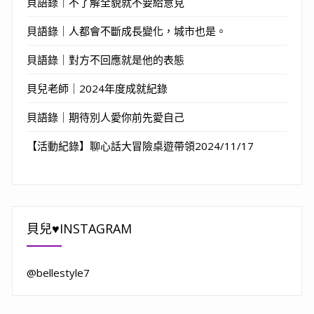
貝語錄｜不了解全貌就不要給意見
貝語錄｜人都會不斷成長變化，城市也是。
貝語錄｜對方不回應就是他的表態
貝兒老師｜2024年度成就紀錄
貝語錄｜期待別人愛你前先愛自己
【活動紀錄】聊心話大冒險桌遊帶領2024/11/17
貝兒♥INSTAGRAM
@bellestyle7