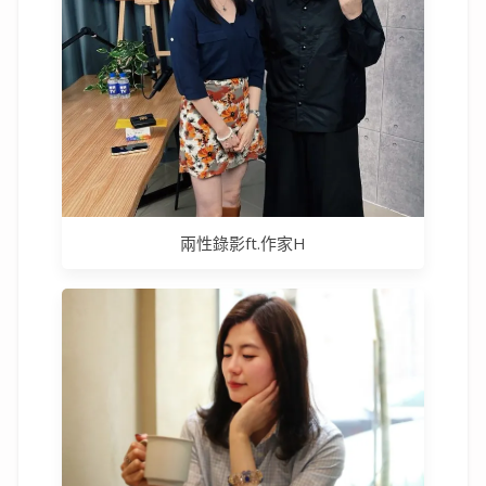
兩性錄影ft.作家H