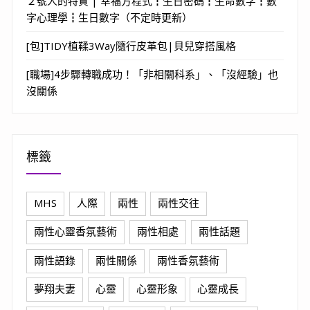
２號人的特質 | 幸福方程式┇生日密碼┇生命數字┇數
字心理學┇生日數字（不定時更新）
[包]TIDY植鞣3Way隨行皮革包|貝兒穿搭風格
[職場]4步驟轉職成功！「非相關科系」、「沒經驗」也
沒關係
標籤
MHS
人際
兩性
兩性交往
兩性心靈香氛藝術
兩性相處
兩性話題
兩性語錄
兩性關係
兩性香氛藝術
夢翔夫妻
心靈
心靈形象
心靈成長