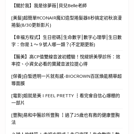
【關於我】我是徐夢薇⎮貝兒Belle老師
[美髮]超簡單!!!CONAIR魔幻造型捲髮器8秒搞定初秋浪漫
捲髮(8/30更新影片)
【幸福方程式】生日密碼⎮生命數字⎮數字心理學⎮生日數
字：你是１～９號人哪一類？(不定期更新)
【醫美】高CP值雙線音波初體驗！悅緹妍美學診所：效
率控、小資女必看的寶藏音波拉提心得
[保養]白皙透明一片就有感-BIOCROWN百匡煥能精華超
導面膜
[電影]姐就是美 I FEEL PRETTY ┇看完會自信心爆棚的
一部片
[豐胸]易和中醫診所豐胸 ┇過了25歲也有救的健康豐胸
法