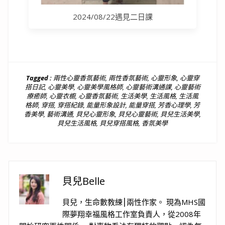
2024/08/22遇見二日課
Tagged :
兩性心靈香氛藝術
,
兩性香氛藝術
,
心靈形象
,
心靈穿
搭日記
,
心靈美學
,
心靈美學風格師
,
心靈藝術溝通課
,
心靈藝術
療癒師
,
心靈衣櫥
,
心靈香氛藝術
,
生活美學
,
生活風格
,
生活風
格師
,
穿搭
,
穿搭紀錄
,
能量形象設計
,
能量穿搭
,
芳香心理學
,
芳
香美學
,
藝術溝通
,
貝兒心靈形象
,
貝兒心靈藝術
,
貝兒生活美學
,
貝兒生活風格
,
貝兒穿搭風格
,
香氛美學
貝兒Belle
貝兒，生命數教練⎮兩性作家。 現為MHS國
際夢翔幸福風格工作室負責人，從2008年