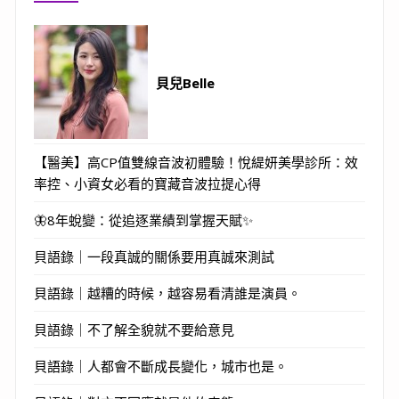
貝兒Belle
【醫美】高CP值雙線音波初體驗！悅緹妍美學診所：效
率控、小資女必看的寶藏音波拉提心得
🦋8年蛻變：從追逐業績到掌握天賦✨
貝語錄｜一段真誠的關係要用真誠來測試
貝語錄｜越糟的時候，越容易看清誰是演員。
貝語錄｜不了解全貌就不要給意見
貝語錄｜人都會不斷成長變化，城市也是。