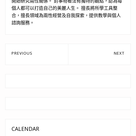
開始研究兩性關係。 對事物看法有獨特的觀點，認為每
個人都可以打造自己的美麗人生。 擅長將所學工具整
合，擅長領域為兩性經營及自我探索，提供教學與個人
諮詢服務。
文
PREVIOUS
NEXT
章
Previous
Next
post:
post:
導
覽
CALENDAR