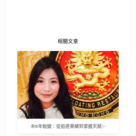
相關文章
🦋8年蛻變：從追逐業績到掌握天賦✨