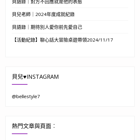
貝語錄｜對方不回應就是他的表態
貝兒老師｜2024年度成就紀錄
貝語錄｜期待別人愛你前先愛自己
【活動紀錄】聊心話大冒險桌遊帶領2024/11/17
貝兒♥INSTAGRAM
@bellestyle7
熱門文章與頁面︰