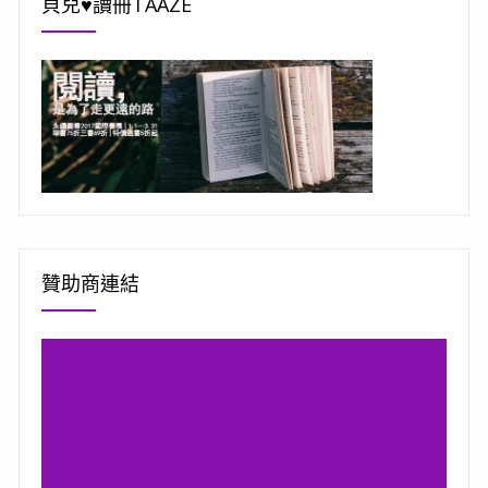
貝兒♥讀冊TAAZE
贊助商連結