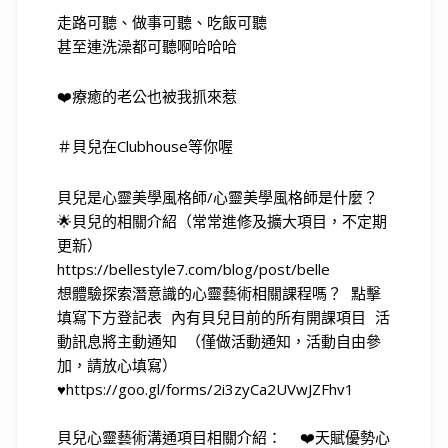
走路可聽、做事可聽、吃飯可聽
甚至連洗澡都可聽啊哈哈哈
❤️療癒的老公也被我抓來惹
＃貝兒在Clubhouse等你喔
貝兒是心靈美學風格師/心靈美學風格師是什麼？
🌟貝兒的相關介紹（常常進修及擴大項目，不定期
更新）
https://bellestyle7.com/blog/post/belle
想體驗探索潛意識的心靈藝術相關課程嗎？ 點擊
填寫下方登記表 內有貝兒目前的所有開課項目 活
動訊息將主動通知 （僅做活動通知，活動自由參
加，請放心填寫）
♥https://goo.gl/forms/2i3zyCa2UVwJZFhv1
貝兒心靈藝術溝通項目相關介紹： ❤️天賦優勢心