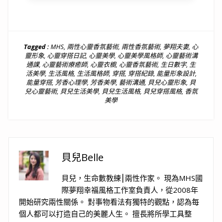
Tagged :
MHS
,
兩性心靈香氛藝術
,
兩性香氛藝術
,
夢翔夫妻
,
心
靈形象
,
心靈穿搭日記
,
心靈美學
,
心靈美學風格師
,
心靈藝術溝
通課
,
心靈藝術療癒師
,
心靈衣櫥
,
心靈香氛藝術
,
生日數字
,
生
活美學
,
生活風格
,
生活風格師
,
穿搭
,
穿搭紀錄
,
能量形象設計
,
能量穿搭
,
芳香心理學
,
芳香美學
,
藝術溝通
,
貝兒心靈形象
,
貝
兒心靈藝術
,
貝兒生活美學
,
貝兒生活風格
,
貝兒穿搭風格
,
香氛
美學
貝兒Belle
貝兒，生命數教練⎮兩性作家。 現為MHS國
際夢翔幸福風格工作室負責人，從2008年
開始研究兩性關係。 對事物看法有獨特的觀點，認為每
個人都可以打造自己的美麗人生。 擅長將所學工具整