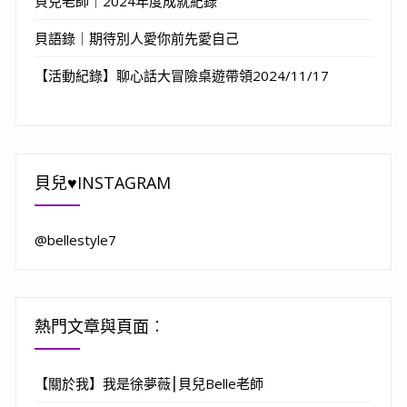
貝兒老師｜2024年度成就紀錄
貝語錄｜期待別人愛你前先愛自己
【活動紀錄】聊心話大冒險桌遊帶領2024/11/17
貝兒♥INSTAGRAM
@bellestyle7
熱門文章與頁面︰
【關於我】我是徐夢薇⎮貝兒Belle老師