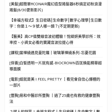
[美髮]超簡單!!!CONAIR魔幻造型捲髮器8秒搞定初秋浪漫
捲髮(8/30更新影片)
【幸福方程式】生日密碼⎮生命數字⎮數字心理學⎮生日數
字：你是１～９號人哪一類？(不定期更新)
【醫美】高CP值雙線音波初體驗！悅緹妍美學診所：效
率控、小資女必看的寶藏音波拉提心得
[課程]當禪繞遇見曼陀羅┇玻璃筆禪繞系列-忘憂花園
[保養]白皙透明一片就有感-BIOCROWN百匡煥能精華超
導面膜
[電影]姐就是美 I FEEL PRETTY ┇看完會自信心爆棚的
一部片
[豐胸]易和中醫診所豐胸 ┇過了25歲也有救的健康豐胸
法
２號人的特質 | 幸福方程式┇生日密碼┇生命數字┇數