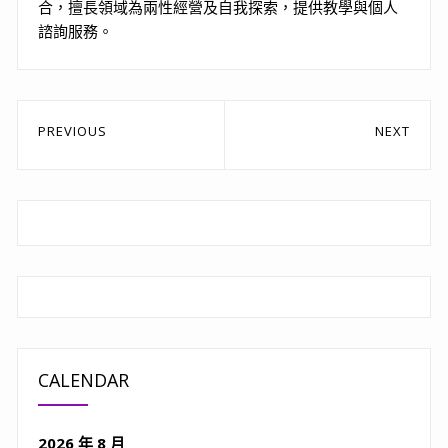
合，擅長領域為兩性經營及自我探索，提供教學與個人
諮詢服務。
文
PREVIOUS
NEXT
章
Previous
Next
post:
post:
導
覽
CALENDAR
2026 年 8 月