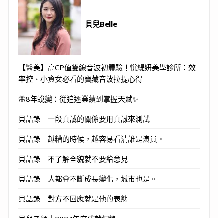
貝兒Belle
【醫美】高CP值雙線音波初體驗！悅緹妍美學診所：效
率控、小資女必看的寶藏音波拉提心得
🦋8年蛻變：從追逐業績到掌握天賦✨
貝語錄｜一段真誠的關係要用真誠來測試
貝語錄｜越糟的時候，越容易看清誰是演員。
貝語錄｜不了解全貌就不要給意見
貝語錄｜人都會不斷成長變化，城市也是。
貝語錄｜對方不回應就是他的表態