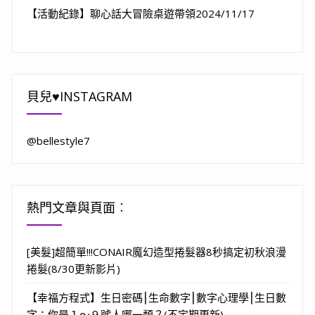
【活動紀錄】聊心話大冒險桌遊帶領2024/11/17
貝兒♥INSTAGRAM
@bellestyle7
熱門文章與頁面︰
[美髮]超簡單!!!CONAIR魔幻造型捲髮器8秒搞定初秋浪漫
捲髮(8/30更新影片)
【幸福方程式】生日密碼⎮生命數字⎮數字心理學⎮生日數
字：你是１～９號人哪一類？(不定期更新)