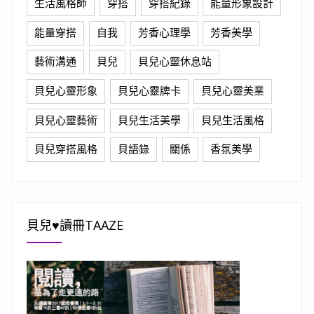
生活風格師
穿搭
穿搭紀錄
能量形象設計
能量穿搭
自我
芳香心理學
芳香美學
藝術溝通
貝兒
貝兒心靈休息站
貝兒心靈形象
貝兒心靈牌卡
貝兒心靈美業
貝兒心靈藝術
貝兒生活美學
貝兒生活風格
貝兒穿搭風格
貝語錄
關係
香氛美學
貝兒♥讀冊TAAZE