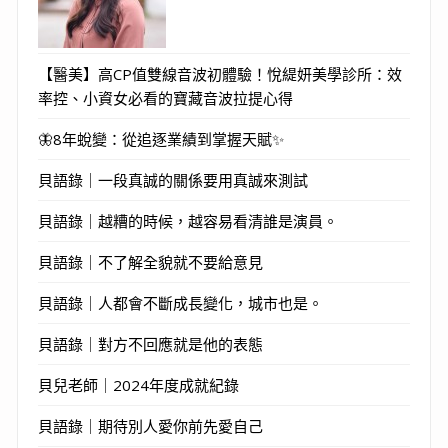
【醫美】高CP值雙線音波初體驗！悅緹妍美學診所：效
率控、小資女必看的寶藏音波拉提心得
🦋8年蛻變：從追逐業績到掌握天賦✨
貝語錄｜一段真誠的關係要用真誠來測試
貝語錄｜越糟的時候，越容易看清誰是演員。
貝語錄｜不了解全貌就不要給意見
貝語錄｜人都會不斷成長變化，城市也是。
貝語錄｜對方不回應就是他的表態
貝兒老師｜2024年度成就紀錄
貝語錄｜期待別人愛你前先愛自己