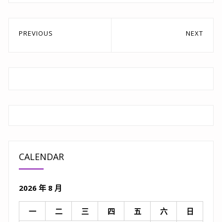
文
PREVIOUS
NEXT
章
Previous
Next
post:
post:
導
覽
CALENDAR
2026 年 8 月
一
二
三
四
五
六
日