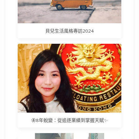
貝兒生活風格專訪2024
🦋8年蛻變：從追逐業績到掌握天賦✨