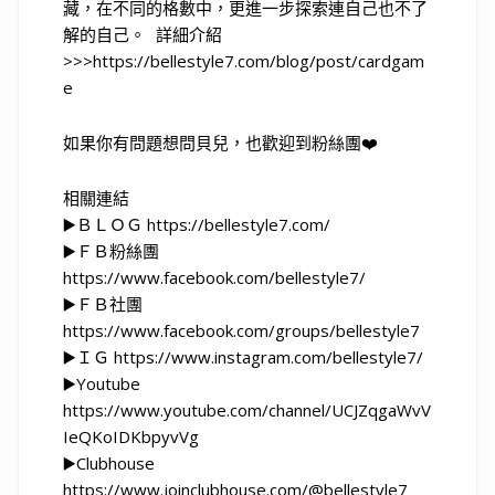
藏，在不同的格數中，更進一步探索連自己也不了
解的自己。 詳細介紹
>>>https://bellestyle7.com/blog/post/cardgam
e
如果你有問題想問貝兒，也歡迎到粉絲團❤️
相關連結
▶️ＢＬＯＧ https://bellestyle7.com/
▶️ＦＢ粉絲團
https://www.facebook.com/bellestyle7/
▶️ＦＢ社團
https://www.facebook.com/groups/bellestyle7
▶️ＩＧ https://www.instagram.com/bellestyle7/
▶️Youtube
https://www.youtube.com/channel/UCJZqgaWvV
IeQKoIDKbpyvVg
▶️Clubhouse
https://www.joinclubhouse.com/@bellestyle7