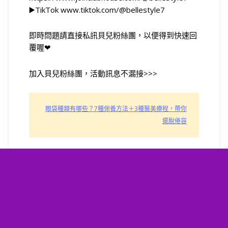
▶️TikTok www.tiktok.com/@bellestyle7
即時問題請直接私訊貝兒粉絲團，以便得到快速回
覆喔❤
加入貝兒粉絲團，活動訊息不漏接>>>
眼袋種類有哪些？7種保養方法＋3種醫美療程，帶你
擺脫倦容