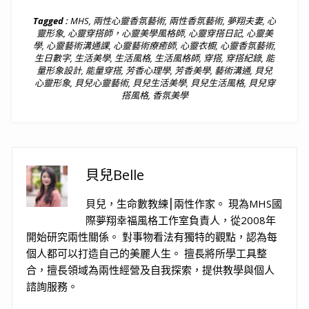
Tagged :
MHS
,
兩性心靈香氛藝術
,
兩性香氛藝術
,
夢翔夫妻
,
心
靈形象
,
心靈穿搭師，心靈美學風格師
,
心靈穿搭日記
,
心靈美
學
,
心靈藝術溝通課
,
心靈藝術療癒師
,
心靈衣櫥
,
心靈香氛藝術
,
生日數字
,
生活美學
,
生活風格
,
生活風格師
,
穿搭
,
穿搭紀錄
,
能
量形象設計
,
能量穿搭
,
芳香心理學
,
芳香美學
,
藝術溝通
,
貝兒
心靈形象
,
貝兒心靈藝術
,
貝兒生活美學
,
貝兒生活風格
,
貝兒穿
搭風格
,
香氛美學
貝兒Belle
貝兒，生命數教練⎮兩性作家。 現為MHS國
際夢翔幸福風格工作室負責人，從2008年
開始研究兩性關係。 對事物看法有獨特的觀點，認為每
個人都可以打造自己的美麗人生。 擅長將所學工具整
合，擅長領域為兩性經營及自我探索，提供教學與個人
諮詢服務。