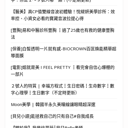
【醫美】高CP值雙線音波初體驗！悅緹妍美學診所：效
率控、小資女必看的寶藏音波拉提心得
[豐胸]易和中醫診所豐胸 ┇過了25歲也有救的健康豐胸
法
[保養]白皙透明一片就有感-BIOCROWN百匡煥能精華超
導面膜
[電影]姐就是美 I FEEL PRETTY ┇看完會自信心爆棚的
一部片
２號人的特質 | 幸福方程式┇生日密碼┇生命數字┇數
字心理學┇生日數字（不定時更新）
Moon美學 | 韓國半永久美瞳線讓眼睛超深邃
[貝兒小語]能拯救自己的只有自己#自我成長
【關於我】我是徐夢薇⎮貝兒Belle老師