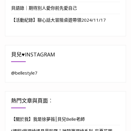
貝語錄｜期待別人愛你前先愛自己
【活動紀錄】聊心話大冒險桌遊帶領2024/11/17
貝兒♥INSTAGRAM
@bellestyle7
熱門文章與頁面︰
【關於我】我是徐夢薇⎮貝兒Belle老師
[課程]當禪繞遇見曼陀羅┇玻璃筆禪繞系列-忘憂花園