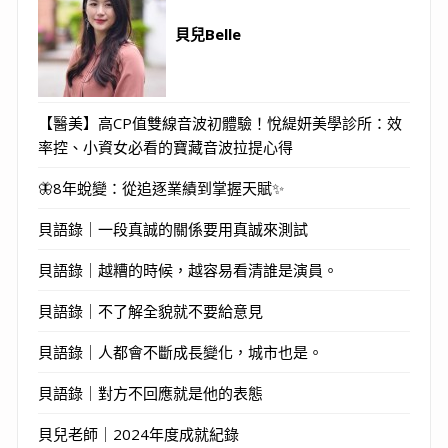
貝兒Belle
【醫美】高CP值雙線音波初體驗！悅緹妍美學診所：效
率控、小資女必看的寶藏音波拉提心得
🦋8年蛻變：從追逐業績到掌握天賦✨
貝語錄｜一段真誠的關係要用真誠來測試
貝語錄｜越糟的時候，越容易看清誰是演員。
貝語錄｜不了解全貌就不要給意見
貝語錄｜人都會不斷成長變化，城市也是。
貝語錄｜對方不回應就是他的表態
貝兒老師｜2024年度成就紀錄