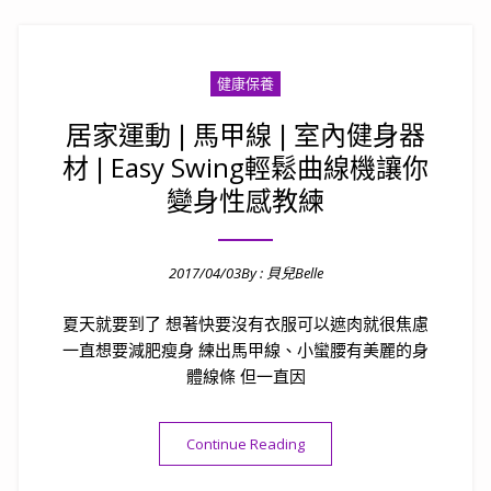
健康保養
居家運動❘馬甲線❘室內健身器
材❘Easy Swing輕鬆曲線機讓你
變身性感教練
2017/04/03
By :
貝兒Belle
Posted on
夏天就要到了 想著快要沒有衣服可以遮肉就很焦慮
一直想要減肥瘦身 練出馬甲線、小蠻腰有美麗的身
體線條 但一直因
“居家運動❘馬甲線❘室內健身器
Continue Reading