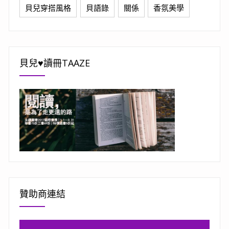
貝兒穿搭風格
貝語錄
關係
香氛美學
貝兒♥讀冊TAAZE
贊助商連結