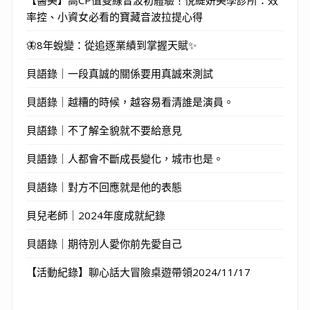
率控、小資女必看的寶藏音波拉提心得
🦋8年蛻變：從追逐業績到掌握天賦✨
貝語錄｜一段真誠的關係要用真誠來測試
貝語錄｜越糟的時候，越容易看清誰是演員。
貝語錄｜不了解全貌就不要給意見
貝語錄｜人都會不斷成長變化，城市也是。
貝語錄｜對方不回應就是他的表態
貝兒老師｜2024年度成就紀錄
貝語錄｜期待別人愛你前先愛自己
【活動紀錄】聊心話大冒險桌遊帶領2024/11/17