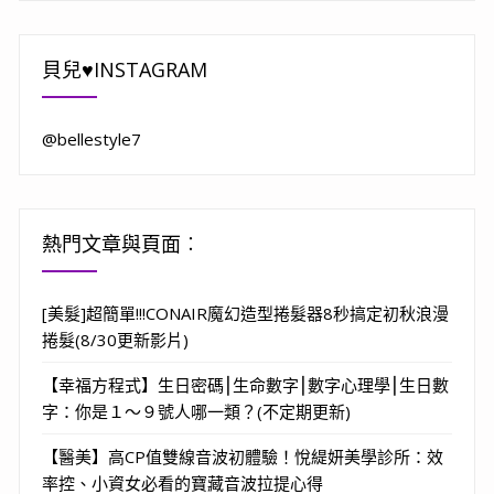
貝兒♥INSTAGRAM
@bellestyle7
熱門文章與頁面︰
[美髮]超簡單!!!CONAIR魔幻造型捲髮器8秒搞定初秋浪漫
捲髮(8/30更新影片)
【幸福方程式】生日密碼⎮生命數字⎮數字心理學⎮生日數
字：你是１～９號人哪一類？(不定期更新)
【醫美】高CP值雙線音波初體驗！悅緹妍美學診所：效
率控、小資女必看的寶藏音波拉提心得