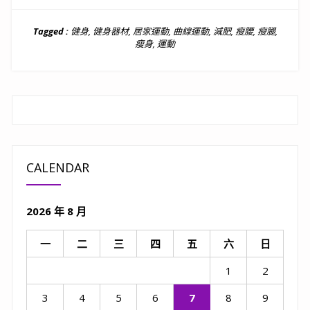
Tagged :
健身
,
健身器材
,
居家運動
,
曲線運動
,
減肥
,
瘦腰
,
瘦腿
,
瘦身
,
運動
CALENDAR
2026 年 8 月
一
二
三
四
五
六
日
1
2
3
4
5
6
7
8
9