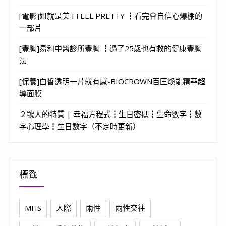
[電影]姐就是美 I FEEL PRETTY ┇看完會自信心爆棚的
一部片
[豐胸]易和中醫診所豐胸 ┇過了25歲也有救的健康豐胸
法
[保養]白皙透明一片就有感-BIOCROWN百匡煥能精華超
導面膜
２號人的特質 | 幸福方程式┇生日密碼┇生命數字┇數
字心理學┇生日數字（不定時更新）
標籤
MHS
人際
兩性
兩性交往