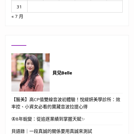
31
« 7 月
貝兒Belle
【醫美】高CP值雙線音波初體驗！悅緹妍美學診所：效
率控、小資女必看的寶藏音波拉提心得
🦋8年蛻變：從追逐業績到掌握天賦✨
貝語錄｜一段真誠的關係要用真誠來測試