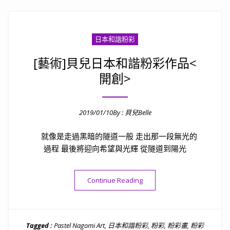
日本和諧粉彩
[藝術]貝兒日本和諧粉彩作品<
開創>
2019/01/10
By :
貝兒Belle
Posted on
就像是走過黑暗的隧道一般 走出那一段無光的
過程 最後將迎向希望與光輝 從隧道到陽光
“[藝術]貝兒日本和諧粉彩作品
Continue Reading
Tagged :
Pastel Nagomi Art
,
日本和諧粉彩
,
粉彩
,
粉彩畫
,
粉彩