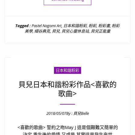
Tagged :
Pastel Nagomi Art
,
日本和諧粉彩
,
粉彩
,
粉彩畫
,
粉彩
美學
,
細谷典克
,
貝兒
,
貝兒心靈休息站
,
貝兒正能量
日本和諧粉彩
貝兒日本和諧粉彩作品<喜歡的
歌曲>
2018/05/07
By :
貝兒Belle
Posted on
<喜歡的歌曲> 誓約之吻May J 這是個艱難又簡單的
決定 重生後的愛情 又或是 其實這是我生來世