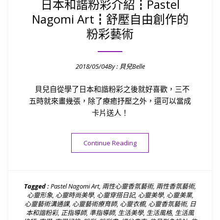
日本和諧粉彩介紹┇Pastel
Nagomi Art┇舒壓自由創作的
粉彩藝術
2018/05/04
By :
貝兒Belle
Posted on
貝兒自從學了日本和諧粉彩之後就好喜歡，三不
五時就來畫幾張，除了療癒抒壓之外，還可以當成
卡片送人！
“日本和諧粉彩介紹┇Pastel 
Continue Reading
Tagged :
Pastel Nagomi Art
,
兩性心靈香氛藝術
,
兩性香氛藝術
,
心靈形象
,
心靈時尚美學
,
心靈穿搭日記
,
心靈美學
,
心靈美業
,
心靈藝術溝通課
,
心靈藝術療育師
,
心靈衣櫥
,
心靈香氛藝術
,
日
本和諧粉彩
,
正指導師
,
準指導師
,
生活美學
,
生活風格
,
生活風