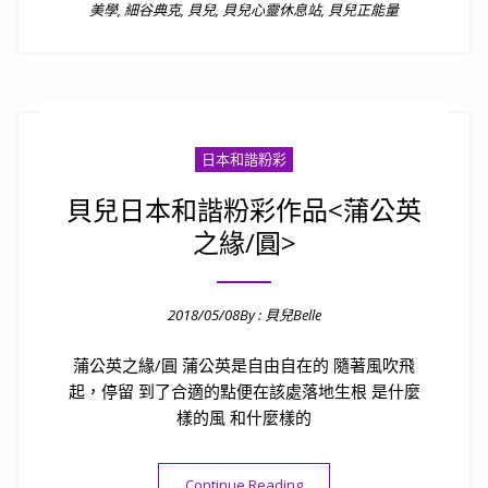
美學
,
細谷典克
,
貝兒
,
貝兒心靈休息站
,
貝兒正能量
日本和諧粉彩
貝兒日本和諧粉彩作品<蒲公英
之緣/圓>
2018/05/08
By :
貝兒Belle
Posted on
蒲公英之緣/圓 蒲公英是自由自在的 隨著風吹飛
起，停留 到了合適的點便在該處落地生根 是什麼
樣的風 和什麼樣的
“貝兒日本和諧粉彩作品<蒲公英
Continue Reading