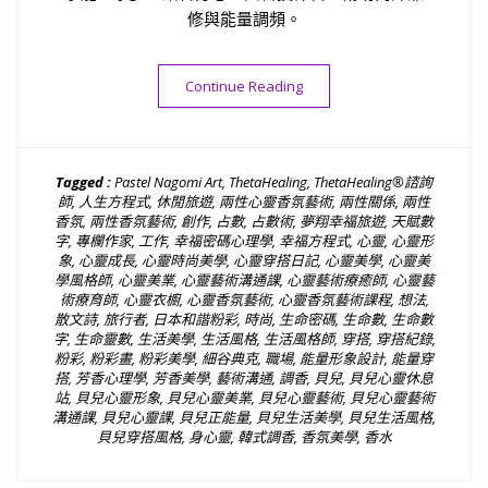
修與能量調頻。
“【關於我詳細版】我是徐夢薇⎮
Continue Reading
Tagged :
Pastel Nagomi Art
,
ThetaHealing
,
ThetaHealing®諮詢
師
,
人生方程式
,
休閒旅遊
,
兩性心靈香氛藝術
,
兩性關係
,
兩性
香氛
,
兩性香氛藝術
,
創作
,
占數
,
占數術
,
夢翔幸福旅遊
,
天賦數
字
,
專欄作家
,
工作
,
幸福密碼心理學
,
幸福方程式
,
心靈
,
心靈形
象
,
心靈成長
,
心靈時尚美學
,
心靈穿搭日記
,
心靈美學
,
心靈美
學風格師
,
心靈美業
,
心靈藝術溝通課
,
心靈藝術療癒師
,
心靈藝
術療育師
,
心靈衣櫥
,
心靈香氛藝術
,
心靈香氛藝術課程
,
想法
,
散文詩
,
旅行者
,
日本和諧粉彩
,
時尚
,
生命密碼
,
生命數
,
生命數
字
,
生命靈數
,
生活美學
,
生活風格
,
生活風格師
,
穿搭
,
穿搭紀錄
,
粉彩
,
粉彩畫
,
粉彩美學
,
細谷典克
,
職場
,
能量形象設計
,
能量穿
搭
,
芳香心理學
,
芳香美學
,
藝術溝通
,
調香
,
貝兒
,
貝兒心靈休息
站
,
貝兒心靈形象
,
貝兒心靈美業
,
貝兒心靈藝術
,
貝兒心靈藝術
溝通課
,
貝兒心靈課
,
貝兒正能量
,
貝兒生活美學
,
貝兒生活風格
,
貝兒穿搭風格
,
身心靈
,
韓式調香
,
香氛美學
,
香水