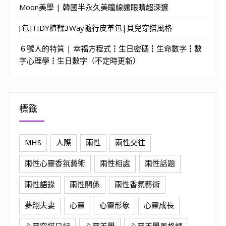
Moon美學 | 韓國半永久美瞳線讓眼睛超深邃
[包]TIDY植鞣3Way隨行皮革包|貝兒穿搭風格
６號人的特質 | 幸福方程式┇生日密碼┇生命數字┇數
字心理學┇生日數字（不定時更新）
標籤
MHS
人際
兩性
兩性交往
兩性心靈香氛藝術
兩性相處
兩性話題
兩性語錄
兩性關係
兩性香氛藝術
夢翔夫妻
心靈
心靈形象
心靈成長
心靈穿搭日記
心靈美學
心靈美學風格師