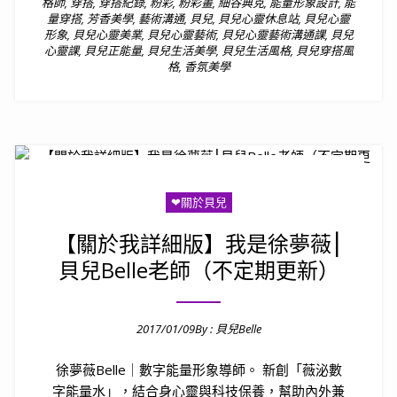
格師
,
穿搭
,
穿搭紀錄
,
粉彩
,
粉彩畫
,
細谷典克
,
能量形象設計
,
能
量穿搭
,
芳香美學
,
藝術溝通
,
貝兒
,
貝兒心靈休息站
,
貝兒心靈
形象
,
貝兒心靈美業
,
貝兒心靈藝術
,
貝兒心靈藝術溝通課
,
貝兒
心靈課
,
貝兒正能量
,
貝兒生活美學
,
貝兒生活風格
,
貝兒穿搭風
格
,
香氛美學
❤關於貝兒
【關於我詳細版】我是徐夢薇⎮
貝兒Belle老師（不定期更新）
2017/01/09
By :
貝兒Belle
Posted on
徐夢薇Belle｜數字能量形象導師。 新創「薇泌數
字能量水」，結合身心靈與科技保養，幫助內外兼