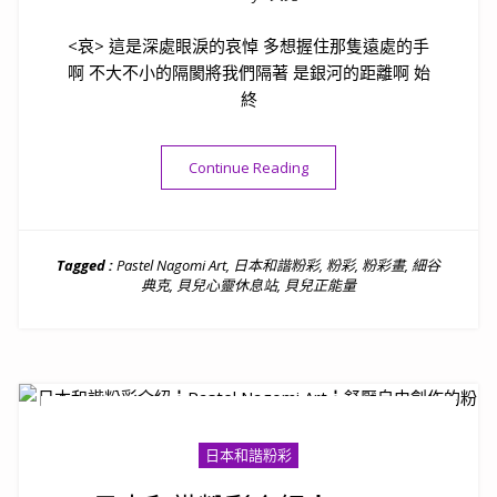
<哀> 這是深處眼淚的哀悼 多想握住那隻遠處的手
啊 不大不小的隔閡將我們隔著 是銀河的距離啊 始
終
“貝兒日本和諧粉彩作品<哀>“
Continue Reading
Tagged :
Pastel Nagomi Art
,
日本和諧粉彩
,
粉彩
,
粉彩畫
,
細谷
典克
,
貝兒心靈休息站
,
貝兒正能量
日本和諧粉彩