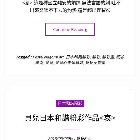
<怒> 這是種坐立難安的煩躁 無法言語的刺 吐不
出來又咽不下去的灼熱 這是超出理智卻
“貝兒日本和諧粉彩作品<怒>“
Continue Reading
Tagged :
Pastel Nagomi Art
,
日本和諧粉彩
,
粉彩
,
粉彩畫
,
細谷
典克
,
貝兒
,
貝兒心靈休息站
,
貝兒正能量
日本和諧粉彩
貝兒日本和諧粉彩作品<哀>
2018/05/05
By :
貝兒Belle
Posted on