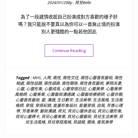
2024/01/29
By :
貝兒Belle
Posted on
為了一段感情收起自己扮演成對方喜歡的樣子好
嗎？我只能說不要真以為你可以一直無止境的扮演
別人更殘酷的一點若他因此
“［兩性］貝語錄｜隱藏真實的
Continue Reading
Tagged :
MHS
,
人際
,
兩性
,
兩性交往
,
兩性心靈香氛藝術
,
兩性
相處
,
兩性話題
,
兩性語錄
,
兩性關係
,
兩性香氛藝術
,
夢翔夫妻
,
心靈
,
心靈形象
,
心靈成長
,
心靈穿搭日記
,
心靈美學
,
心靈美學
風格師
,
心靈美業
,
心靈藝術溝通課
,
心靈藝術療癒師
,
心靈衣櫥
,
心靈香氛藝術
,
愛
,
溝通
,
生日數字
,
生活美學
,
生活風格
,
生活風
格師
,
穿搭
,
穿搭紀錄
,
能量形象設計
,
能量穿搭
,
自我
,
芳香心理
學
,
芳香美學
,
藝術溝通
,
貝兒
,
貝兒心靈休息站
,
貝兒心靈形象
,
貝兒心靈牌卡
,
貝兒心靈美業
,
貝兒心靈藝術
,
貝兒生活美學
,
貝
兒生活風格
,
貝兒穿搭風格
,
貝語錄
,
關係
,
香氛美學