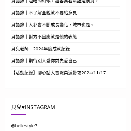
貝語錄｜越糟的時候，越容易看清誰是演員。
貝語錄｜不了解全貌就不要給意見
貝語錄｜人都會不斷成長變化，城市也是。
貝語錄｜對方不回應就是他的表態
貝兒老師｜2024年度成就紀錄
貝語錄｜期待別人愛你前先愛自己
【活動紀錄】聊心話大冒險桌遊帶領2024/11/17
貝兒♥INSTAGRAM
@bellestyle7