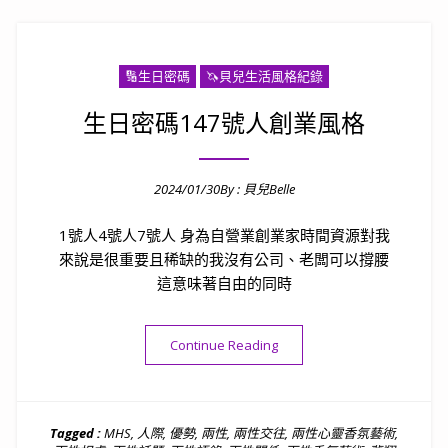
🔢生日密碼
🦄️貝兒生活風格紀錄
生日密碼147號人創業風格
2024/01/30
By :
貝兒Belle
Posted on
1號人4號人7號人 身為自營業創業家時間資源對我
來說是很重要且稀缺的我沒有公司、老闆可以撐腰
這意味著自由的同時
“生日密碼147號人創業風格”
Continue Reading
Tagged :
MHS
,
人際
,
優勢
,
兩性
,
兩性交往
,
兩性心靈香氛藝術
,