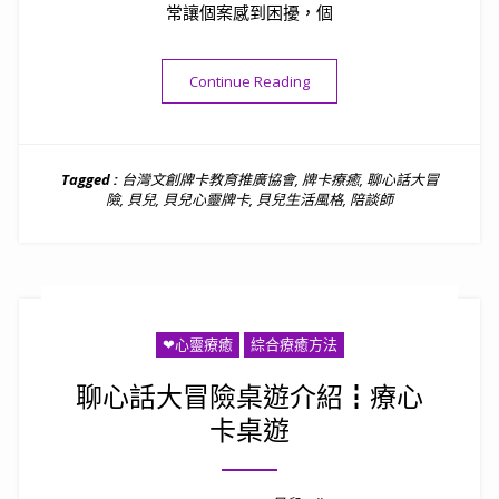
常讓個案感到困擾，個
“貝兒療心卡個案記錄028”
Continue Reading
Tagged :
台灣文創牌卡教育推廣協會
,
牌卡療癒
,
聊心話大冒
險
,
貝兒
,
貝兒心靈牌卡
,
貝兒生活風格
,
陪談師
❤心靈療癒
綜合療癒方法
聊心話大冒險桌遊介紹┇療心
卡桌遊