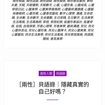
兩性相處
,
兩性話題
,
兩性語錄
,
兩性關係
,
兩性香氛藝術
,
夢翔
夫妻
,
天賦
,
天賦優勢
,
天賦數字
,
心靈
,
心靈形象
,
心靈成長
,
心靈
穿搭日記
,
心靈美學
,
心靈美學風格師
,
心靈藝術溝通課
,
心靈藝
術療癒師
,
心靈衣櫥
,
心靈香氛藝術
,
數字心理學
,
溝通
,
生命密
碼
,
生命數
,
生命數字
,
生命靈數
,
生日密碼
,
生日數字
,
生活美學
,
生活風格
,
生活風格師
,
穿搭
,
穿搭紀錄
,
能量形象設計
,
能量穿
搭
,
自我
,
自我探索
,
芳香心理學
,
芳香美學
,
藝術溝通
,
貝兒
,
貝兒
心靈休息站
,
貝兒心靈形象
,
貝兒心靈牌卡
,
貝兒心靈美業
,
貝兒
心靈藝術
,
貝兒生活美學
,
貝兒生活風格
,
貝兒穿搭風格
,
貝語錄
,
關係
,
香氛美學
兩性人際
貝語錄
［兩性］貝語錄｜隱藏真實的
自己好嗎？