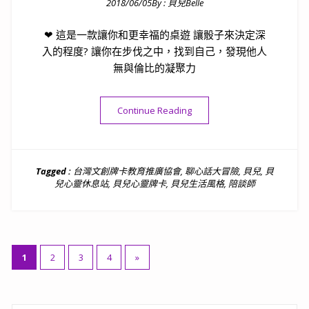
2018/06/05
By :
貝兒Belle
Posted on
❤ 這是一款讓你和更幸福的桌遊 讓骰子來決定深
入的程度? 讓你在步伐之中，找到自己，發現他人
無與倫比的凝聚力
“聊心話大冒險桌遊介紹┇療心
Continue Reading
Tagged :
台灣文創牌卡教育推廣協會
,
聊心話大冒險
,
貝兒
,
貝
兒心靈休息站
,
貝兒心靈牌卡
,
貝兒生活風格
,
陪談師
文
1
2
3
4
»
章
分