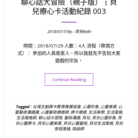
聊心話大冒險（親子版）┇貝
兒療心卡活動紀錄 003
2018/07/31
By :
貝兒Belle
Posted on
時間：2018/07/29 人數：4人 流程（帶領方
式）： 參加的人員是家人，所以我就先不告知大家
遊戲的宗旨，
“聊心話大冒險（親子版）┇貝兒
Continue Reading
Tagged :
台灣文創牌卡教育推廣協會
,
心靈形象
,
心靈美業
,
心
靈藝術溝通課
,
心靈藝術療癒師
,
牌卡療癒
,
生活美學
,
生活風格
,
生活風格師
,
聊心話大冒險
,
藝術溝通
,
貝兒
,
貝兒心靈形象
,
貝
兒心靈牌卡
,
貝兒心靈美業
,
貝兒心靈藝術
,
貝兒生活風格
,
貝兒
穿搭風格
,
陪談師