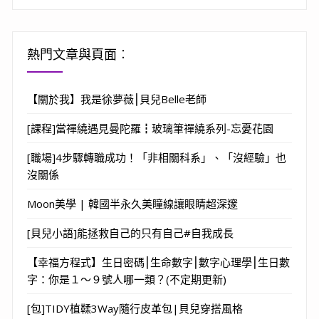
熱門文章與頁面︰
【關於我】我是徐夢薇⎮貝兒Belle老師
[課程]當禪繞遇見曼陀羅┇玻璃筆禪繞系列-忘憂花園
[職場]4步驟轉職成功！「非相關科系」、「沒經驗」也
沒關係
Moon美學 | 韓國半永久美瞳線讓眼睛超深邃
[貝兒小語]能拯救自己的只有自己#自我成長
【幸福方程式】生日密碼⎮生命數字⎮數字心理學⎮生日數
字：你是１～９號人哪一類？(不定期更新)
[包]TIDY植鞣3Way隨行皮革包|貝兒穿搭風格