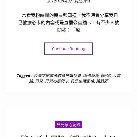
2018/10/04
By :
貝兒Belle
Posted on
常看我粉絲團的朋友都知道，我不時會分享我自
己抽療心卡的內容或是直播公益抽卡，有不少人就
問我：「療
“療心卡介紹┇療心卡的功用
Continue Reading
Tagged :
台灣文創牌卡教育推廣協會
,
牌卡療癒
,
聊心話大冒
險
,
貝兒
,
貝兒心靈牌卡
,
貝兒生活風格
,
陪談師
貝兒療心紀錄