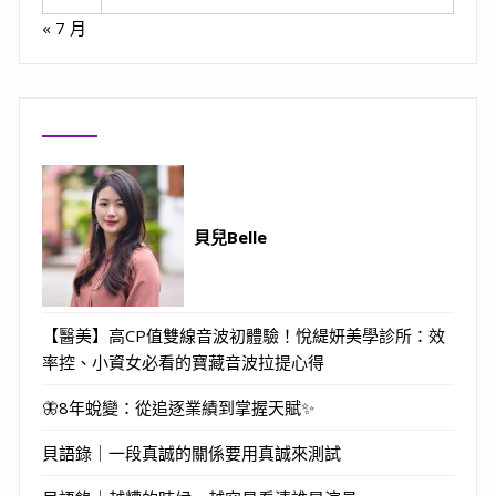
« 7 月
貝兒Belle
【醫美】高CP值雙線音波初體驗！悅緹妍美學診所：效
率控、小資女必看的寶藏音波拉提心得
🦋8年蛻變：從追逐業績到掌握天賦✨
貝語錄｜一段真誠的關係要用真誠來測試