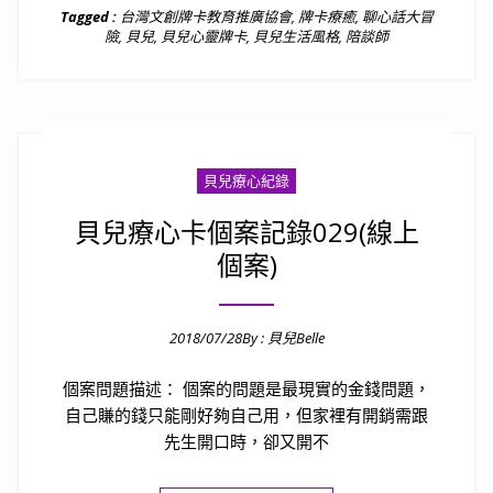
Tagged :
台灣文創牌卡教育推廣協會
,
牌卡療癒
,
聊心話大冒
險
,
貝兒
,
貝兒心靈牌卡
,
貝兒生活風格
,
陪談師
貝兒療心紀錄
貝兒療心卡個案記錄029(線上
個案)
2018/07/28
By :
貝兒Belle
Posted on
個案問題描述： 個案的問題是最現實的金錢問題，
自己賺的錢只能剛好夠自己用，但家裡有開銷需跟
先生開口時，卻又開不