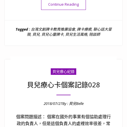
“貝兒療心卡個案記錄029(線上
Continue Reading
Tagged :
台灣文創牌卡教育推廣協會
,
牌卡療癒
,
聊心話大冒
險
,
貝兒
,
貝兒心靈牌卡
,
貝兒生活風格
,
陪談師
貝兒療心紀錄
貝兒療心卡個案記錄028
2018/07/27
By :
貝兒Belle
Posted on
個案問題描述： 個案在國外的事業有個協助處理行
政的負責人，但是這個負責人的處裡效率很差，常