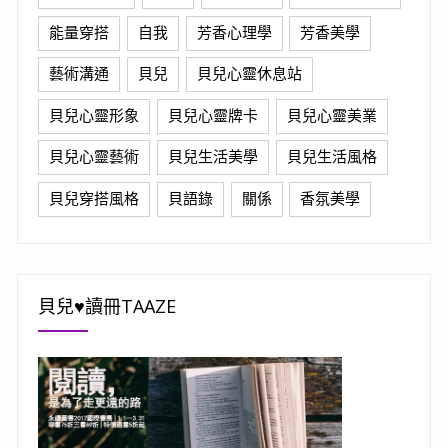
能量穿搭
自我
芳香心理學
芳香美學
藝術溝通
貝兒
貝兒心靈休息站
貝兒心靈形象
貝兒心靈牌卡
貝兒心靈美業
貝兒心靈藝術
貝兒生活美學
貝兒生活風格
貝兒穿搭風格
貝語錄
關係
香氛美學
貝兒♥讀冊TAAZE