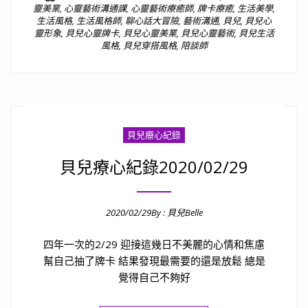
靈美業
,
心靈藝術溝通課
,
心靈藝術療癒師
,
牌卡療癒
,
生活美學
,
生活風格
,
生活風格師
,
聊心話大冒險
,
藝術溝通
,
貝兒
,
貝兒心
靈形象
,
貝兒心靈牌卡
,
貝兒心靈美業
,
貝兒心靈藝術
,
貝兒生活
風格
,
貝兒穿搭風格
,
陪談師
貝兒療心紀錄
貝兒療心紀錄2020/02/29
2020/02/29
By :
貝兒Belle
Posted on
四年一次的2/29 迎接這幾日不美麗的心情和焦慮
幫自己抽了牌卡 結果發現最需要的還是放鬆 總是
覺得自己不夠好