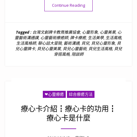
“貝兒療心紀錄2020/02/29”
Continue Reading
Tagged :
台灣文創牌卡教育推廣協會
,
心靈形象
,
心靈美業
,
心
靈藝術溝通課
,
心靈藝術療癒師
,
牌卡療癒
,
生活美學
,
生活風格
,
生活風格師
,
聊心話大冒險
,
藝術溝通
,
貝兒
,
貝兒心靈形象
,
貝
兒心靈牌卡
,
貝兒心靈美業
,
貝兒心靈藝術
,
貝兒生活風格
,
貝兒
穿搭風格
,
陪談師
❤心靈療癒
綜合療癒方法
療心卡介紹┇療心卡的功用┇
療心卡是什麼