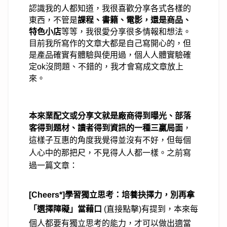
認識我的人都知道，我很喜歡分享各式各樣的
東西，
不管是
課程、書籍、電影，還是商品、
特色小店
等等，
我很愛分享很多情報和想法。
目前我所寫作的文章大都是自己寫開心的，
但
是產品確實有體驗與使用過，個人
人體實驗確
定ok沒問題、不錯的，我才會寫成文章放上
來。
本來業配文或分享文就是廠商得到曝光、部落
客得到題材、讀者得到資訊的一種三贏局面
，
這樣子互惠的角度我覺得並沒有不好，但每個
人心中的那把尺，不見得人人都一樣。之前寫
過一篇文章：
[Cheers*]學習獨立思考：培養抉擇力，別再拿
「選擇障礙」當藉口
(直接點擊)有提到，本來每
個人都要有獨立思考的能力，才可以做出適當