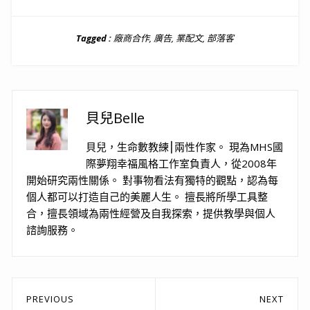
Tagged :
廠商合作
,
廣告
,
業配文
,
部落客
貝兒Belle
貝兒，生命數教練⎮兩性作家。 現為MHS國
際夢翔幸福風格工作室負責人，從2008年
開始研究兩性關係。 對事物看法有獨特的觀點，認為每
個人都可以打造自己的美麗人生。 擅長將所學工具整
合，擅長領域為兩性經營及自我探索，提供教學與個人
諮詢服務。
文
PREVIOUS
NEXT