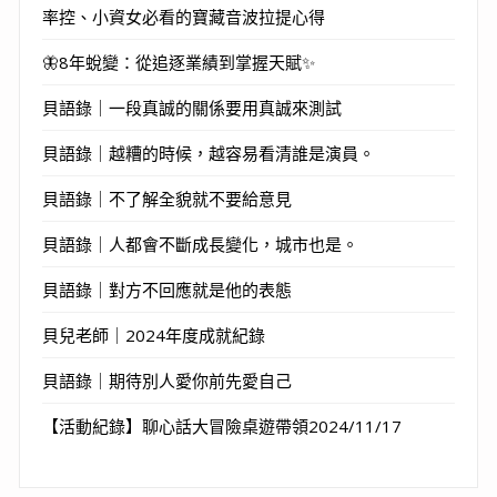
率控、小資女必看的寶藏音波拉提心得
🦋8年蛻變：從追逐業績到掌握天賦✨
貝語錄｜一段真誠的關係要用真誠來測試
貝語錄｜越糟的時候，越容易看清誰是演員。
貝語錄｜不了解全貌就不要給意見
貝語錄｜人都會不斷成長變化，城市也是。
貝語錄｜對方不回應就是他的表態
貝兒老師｜2024年度成就紀錄
貝語錄｜期待別人愛你前先愛自己
【活動紀錄】聊心話大冒險桌遊帶領2024/11/17