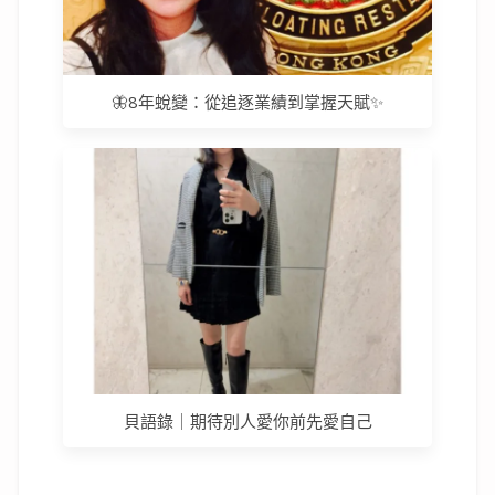
🦋8年蛻變：從追逐業績到掌握天賦✨
貝語錄｜期待別人愛你前先愛自己