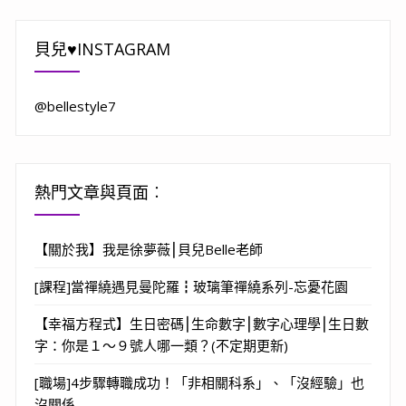
貝兒♥INSTAGRAM
@bellestyle7
熱門文章與頁面︰
【關於我】我是徐夢薇⎮貝兒Belle老師
[課程]當禪繞遇見曼陀羅┇玻璃筆禪繞系列-忘憂花園
【幸福方程式】生日密碼⎮生命數字⎮數字心理學⎮生日數
字：你是１～９號人哪一類？(不定期更新)
[職場]4步驟轉職成功！「非相關科系」、「沒經驗」也
沒關係