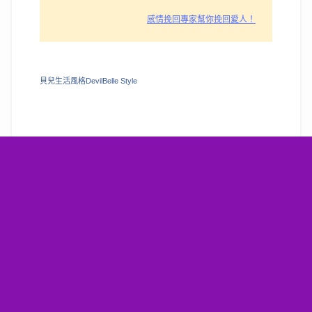
感情挽回專家幫你挽回愛人！
貝兒生活風格DevilBelle Style