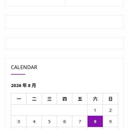
章
Previous
Next
post:
post:
導
覽
CALENDAR
2026 年 8 月
一
二
三
四
五
六
日
1
2
3
4
5
6
7
8
9