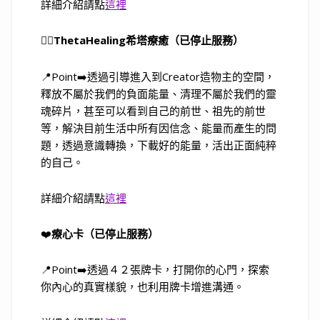
詳細介紹請點
這裡
🧘‍♀️
ThetaHealing希塔療癒（已停止服務）
📍Point➡️透過引導進入到Creator造物主的空間，
釋放不屬於我們的負面能量、清理不屬於我們的靈
魂碎片，甚至可以看到自己的前世、祖先的前世
等，解決目前生活中所有因信念、能量而產生的問
題，透過意識轉換，下載好的能量，活出正面純粹
的自己。
詳細介紹請點
這裡
❤️
療心卡（已停止服務）
📍Point➡️透過４２張牌卡，打開你的心門，探索
你內心的真實樣貌，也利用牌卡增進溝通。