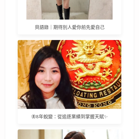
貝語錄｜期待別人愛你前先愛自己
🦋8年蛻變：從追逐業績到掌握天賦✨