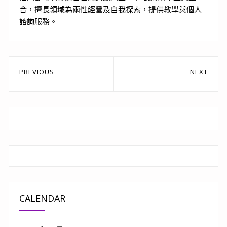
合，擅長領域為兩性經營及自我探索，提供教學與個人
諮詢服務。
文
PREVIOUS
NEXT
章
Previous
Next
post:
post:
導
覽
CALENDAR