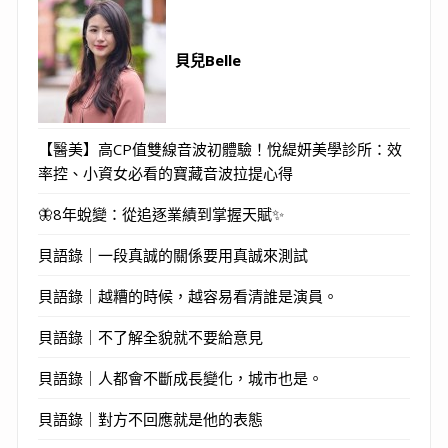
貝兒Belle
【醫美】高CP值雙線音波初體驗！悅緹妍美學診所：效
率控、小資女必看的寶藏音波拉提心得
🦋8年蛻變：從追逐業績到掌握天賦✨
貝語錄｜一段真誠的關係要用真誠來測試
貝語錄｜越糟的時候，越容易看清誰是演員。
貝語錄｜不了解全貌就不要給意見
貝語錄｜人都會不斷成長變化，城市也是。
貝語錄｜對方不回應就是他的表態