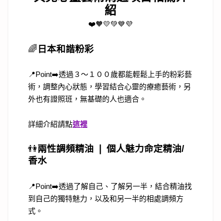
紹
❤️🧡💛💚💙💜
🌈
日本和諧粉彩
📍Point➡️透過３～１００歲都能輕鬆上手的粉彩藝
術，調整內心狀態，學習結合心靈的療癒藝術，另
外也有證照班，無基礎的人也適合。
詳細介紹請點
這裡
👫
兩性調頻精油 ❘ 個人魅力命定精油/
香水
📍Point➡️透過了解自己、了解另一半，結合精油找
到自己的獨特魅力，以及和另一半的相處調頻方
式。