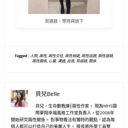
貝語錄｜等待與放下
Tagged :
人際
,
兩性
,
兩性交往
,
兩性相處
,
兩性話題
,
兩性語錄
,
兩性關係
,
心靈
,
溝通
,
自我
,
貝語錄
,
關係
貝兒Belle
貝兒，生命數教練⎮兩性作家。 現為MHS國
際夢翔幸福風格工作室負責人，從2008年
開始研究兩性關係。 對事物看法有獨特的觀點，認為每
個人都可以打造自己的美麗人生。 擅長將所學工具整