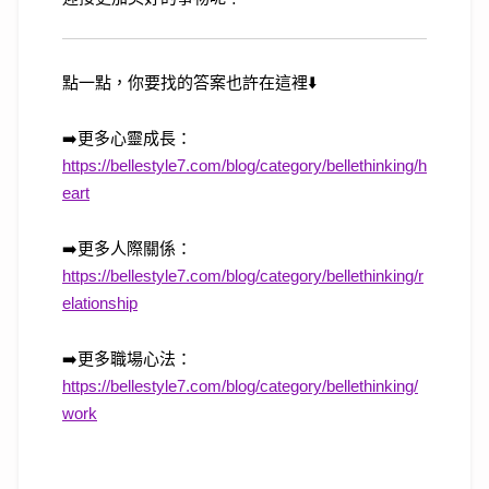
點一點，你要找的答案也許在這裡
⬇️
➡️
更多心靈成長：
https://bellestyle7.com/blog/category/bellethinking/h
eart
➡️
更多人際關係：
https://bellestyle7.com/blog/category/bellethinking/r
elationship
➡️
更多職場心法：
https://bellestyle7.com/blog/category/bellethinking/
work