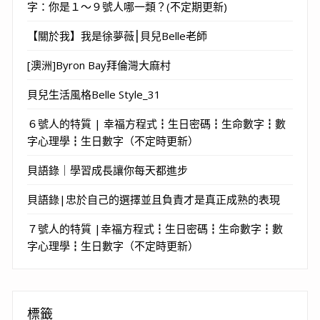
字：你是１～９號人哪一類？(不定期更新)
【關於我】我是徐夢薇⎮貝兒Belle老師
[澳洲]Byron Bay拜倫灣大麻村
貝兒生活風格Belle Style_31
６號人的特質 | 幸福方程式┇生日密碼┇生命數字┇數
字心理學┇生日數字（不定時更新）
貝語錄｜學習成長讓你每天都進步
貝語錄|忠於自己的選擇並且負責才是真正成熟的表現
７號人的特質 |幸福方程式┇生日密碼┇生命數字┇數
字心理學┇生日數字（不定時更新）
標籤