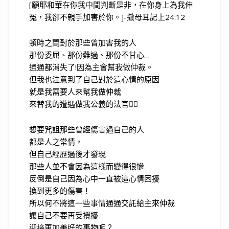
[願耶和華在你我中間判斷是非，在你身上為我伸
冤，我卻不親手加害於你。]-撒母耳記上24:12
頓時之間對於那些曾加害我的人
那份委屈、那份難過、那份不甘心…
通通都消失了!因為主會幫我做仲裁。
但我也注意到了自己對於這心情的原因
就是我需要人來幫我做仲裁
來替我的遭遇做我公義的法官👩‍⚖️
想要咒詛那些曾經傷害過自己的人
都是人之常情，
但自己經歷過後才發現
那些人並不會因為這樣而變得很慘
反倒是自己因為心中一直被這心情困擾
換到更多的傷害！
所以何不將這一些事情通通交託給主來仲裁
讓自己不要再受攪擾
迎接更加美好的事物呢？