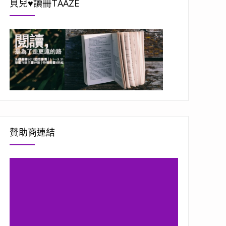
貝兒♥讀冊TAAZE
贊助商連結