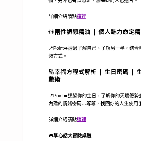
術，另外也有證照班，無基礎的人也適合。
詳細介紹請點
這裡
👫
兩性調頻精油 ❘ 個人魅力命定精
📍Point➡️透過了解自己、了解另一半
頻方式。
🔢
幸福
方程式解析 ❘
生日密碼 ❘ 
數術
📍Point➡️透過你的生日，了解你的天
內建的情緒密碼…等等，
找回
你的人生使用
詳細介紹請點
這裡
🎮
聊心話大冒險桌遊