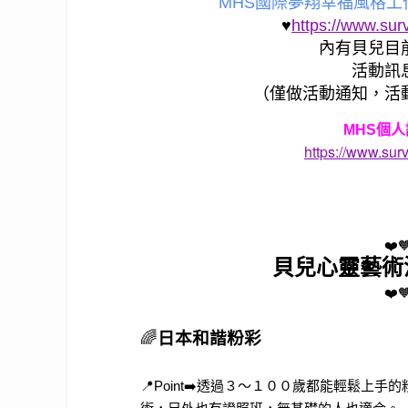
MHS國際夢翔幸福風格
♥
https://www.su
內有貝兒目
活動訊
（僅做活動通知，活
MHS個
https://www.su
❤️
貝兒心靈藝術
❤️
🌈
日本和諧粉彩
📍Point➡️透過３～１００歲都能輕鬆