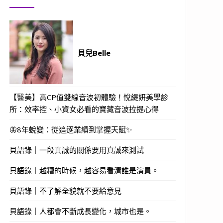
貝兒Belle
【醫美】高CP值雙線音波初體驗！悅緹妍美學診
所：效率控、小資女必看的寶藏音波拉提心得
🦋8年蛻變：從追逐業績到掌握天賦✨
貝語錄｜一段真誠的關係要用真誠來測試
貝語錄｜越糟的時候，越容易看清誰是演員。
貝語錄｜不了解全貌就不要給意見
貝語錄｜人都會不斷成長變化，城市也是。