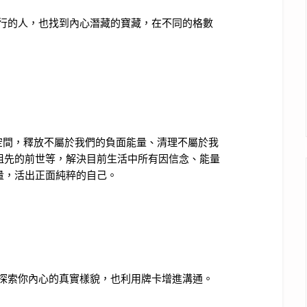
了解同行的人，也找到內心潛藏的寶藏，在不同的格數
造物主的空間，釋放不屬於我們的負面能量、清理不屬於我
祖先的前世等，解決目前生活中所有因信念、能量
量，活出正面純粹的自己。
心門，探索你內心的真實樣貌，也利用牌卡增進溝通。