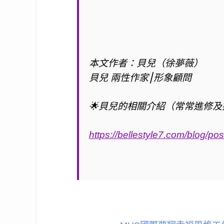
本文作者：貝兒（徐夢薇）
貝兒 兩性作家⎮形象顧問
🌟
貝兒的相關介紹（常常進修及
https://bellestyle7.com/blog/pos