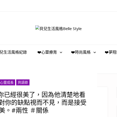
️貝兒生活風格紀錄
❤️心靈療育
❤️時尚風格
❤️夢
心靈成長
貝語錄
說你已經很美了，因為他清楚地看
對你的缺點視而不見，而是接受
美。#兩性 ＃關係