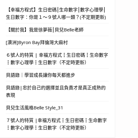
【幸福方程式】生日密碼⎮生命數字⎮數字心理學⎮
生日數字：你是１～９號人哪一類？(不定期更新)
【關於我】我是徐夢薇⎮貝兒Belle老師
[澳洲]Byron Bay拜倫灣大麻村
６號人的特質 | 幸福方程式┇生日密碼┇生命數字
┇數字心理學┇生日數字（不定時更新）
貝語錄｜學習成長讓你每天都進步
貝語錄|忠於自己的選擇並且負責才是真正成熟的
表現
貝兒生活風格Belle Style_31
７號人的特質 |幸福方程式┇生日密碼┇生命數字
┇數字心理學┇生日數字（不定時更新）