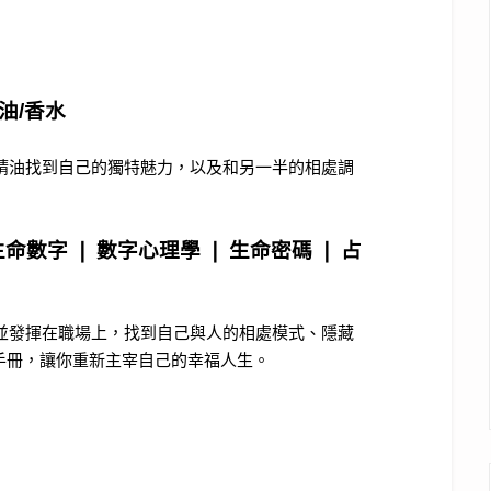
油/香水
，結合精油找到自己的獨特魅力，以及和另一半的相處調
生命數字 ❘ 數字心理學 ❘ 生命密碼 ❘ 占
賦優勢並發揮在職場上，找到自己與人的相處模式、隱藏
手冊，讓你重新主宰自己的幸福人生。