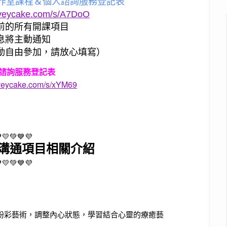
工作室課程＆個人諮詢服務登記表
rveycake.com/s/A7DoO
前的所有開課項目
息將主動通知
動自由參加，請放心填寫）
人諮詢服務登記表
rveycake.com/s/xYM69
💛💚💙💜
溝通項目相關介紹
💛💚💙💜
上手的粉彩藝術，調整內心狀態，學習結合心靈的療癒藝