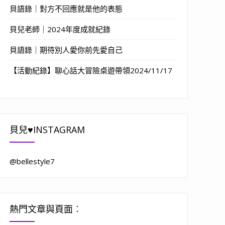
貝語錄｜對方不回應就是他的表態
貝兒老師｜2024年度成就紀錄
貝語錄｜期待別人愛你前先愛自己
【活動紀錄】聊心話大冒險桌遊帶領2024/11/17
貝兒♥INSTAGRAM
@bellestyle7
熱門文章與頁面︰