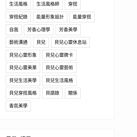
生活風格
生活風格師
穿搭
穿搭紀錄
能量形象設計
能量穿搭
自我
芳香心理學
芳香美學
藝術溝通
貝兒
貝兒心靈休息站
貝兒心靈形象
貝兒心靈牌卡
貝兒心靈美業
貝兒心靈藝術
貝兒生活美學
貝兒生活風格
貝兒穿搭風格
貝語錄
關係
香氛美學