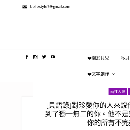
bellestyle7@gmail.com
兩性關係/心靈美學
❤️關於貝兒
🦄
❤️文字創作
兩性人際
[貝語錄]對珍愛你的人來
到了獨一無二的你。他不是
你的所有不完