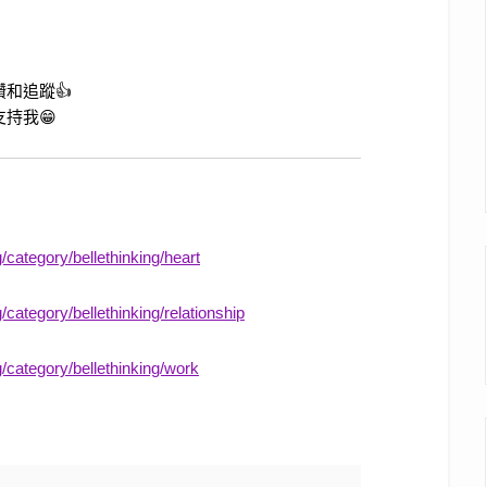
和追蹤👍
持我😁
g/category/bellethinking/heart
/category/bellethinking/relationship
g/category/bellethinking/work