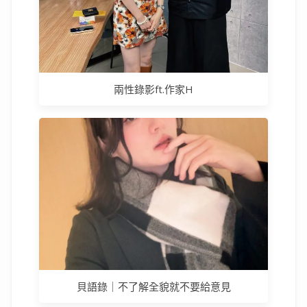
兩性錄影ft.作家H
貝語錄｜不了解全貌就不要給意見