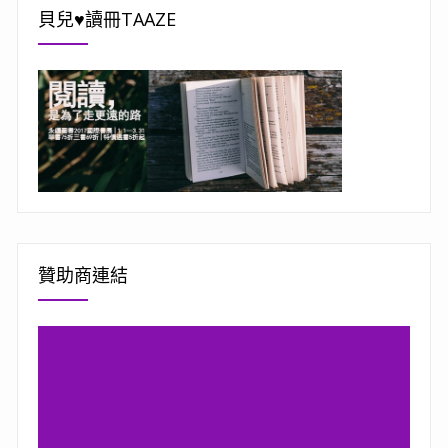
貝兒♥讀冊TAAZE
贊助商連結