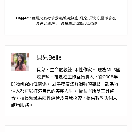
Tagged :
台灣文創牌卡教育推廣協會
,
貝兒
,
貝兒心靈休息站
,
貝兒心靈牌卡
,
貝兒生活風格
,
陪談師
貝兒Belle
貝兒，生命數教練⎮兩性作家。 現為MHS國
際夢翔幸福風格工作室負責人，從2008年
開始研究兩性關係。 對事物看法有獨特的觀點，認為每
個人都可以打造自己的美麗人生。 擅長將所學工具整
合，擅長領域為兩性經營及自我探索，提供教學與個人
諮詢服務。