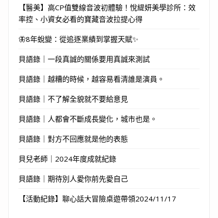
【醫美】高CP值雙線音波初體驗！悅緹妍美學診所：效
率控、小資女必看的寶藏音波拉提心得
🦋8年蛻變：從追逐業績到掌握天賦✨
貝語錄｜一段真誠的關係要用真誠來測試
貝語錄｜越糟的時候，越容易看清誰是演員。
貝語錄｜不了解全貌就不要給意見
貝語錄｜人都會不斷成長變化，城市也是。
貝語錄｜對方不回應就是他的表態
貝兒老師｜2024年度成就紀錄
貝語錄｜期待別人愛你前先愛自己
【活動紀錄】聊心話大冒險桌遊帶領2024/11/17