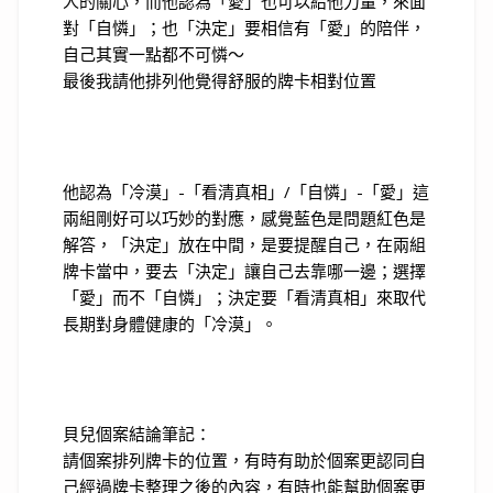
人的關心，而他認為「愛」也可以給他力量，來面
對「自憐」；也「決定」要相信有「愛」的陪伴，
自己其實一點都不可憐～
最後我請他排列他覺得舒服的牌卡相對位置
他認為「冷漠」-「看清真相」/「自憐」-「愛」這
兩組剛好可以巧妙的對應，感覺藍色是問題紅色是
解答，「決定」放在中間，是要提醒自己，在兩組
牌卡當中，要去「決定」讓自己去靠哪一邊；選擇
「愛」而不「自憐」；決定要「看清真相」來取代
長期對身體健康的「冷漠」。
貝兒個案結論筆記：
請個案排列牌卡的位置，有時有助於個案更認同自
己經過牌卡整理之後的內容，有時也能幫助個案更