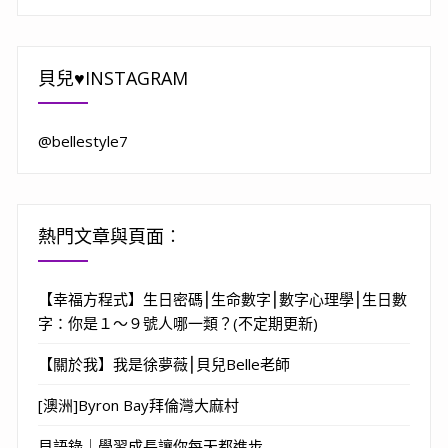
貝兒♥INSTAGRAM
@bellestyle7
熱門文章與頁面︰
【幸福方程式】生日密碼⎮生命數字⎮數字心理學⎮生日數
字：你是１～９號人哪一類？(不定期更新)
【關於我】我是徐夢薇⎮貝兒Belle老師
[澳洲]Byron Bay拜倫灣大麻村
貝語錄｜學習成長讓你每天都進步