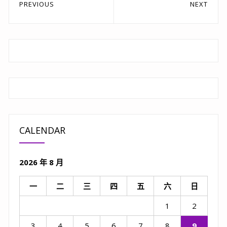
文
PREVIOUS
NEXT
章
Previous
Next
post:
post:
導
覽
CALENDAR
2026 年 8 月
一
二
三
四
五
六
日
1
2
3
4
5
6
7
8
9