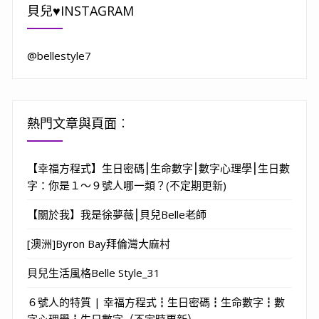
貝兒♥INSTAGRAM
@bellestyle7
熱門文章與頁面︰
【幸福方程式】生日密碼⎮生命數字⎮數字心理學⎮生日數
字：你是１～９號人哪一類？(不定期更新)
【關於我】我是徐夢薇⎮貝兒Belle老師
[澳洲]Byron Bay拜倫灣大麻村
貝兒生活風格Belle Style_31
６號人的特質 | 幸福方程式┇生日密碼┇生命數字┇數
字心理學┇生日數字（不定時更新）