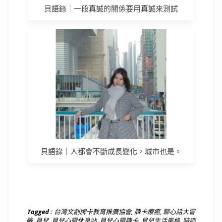
貝語錄｜一段真誠的關係要用真誠來測試
貝語錄｜人都會不斷成長變化，城市也是。
Tagged :
台灣文創牌卡教育推廣協會
,
牌卡療癒
,
聊心話大冒
險
,
貝兒
,
貝兒心靈休息站
,
貝兒心靈牌卡
,
貝兒生活風格
,
陪談