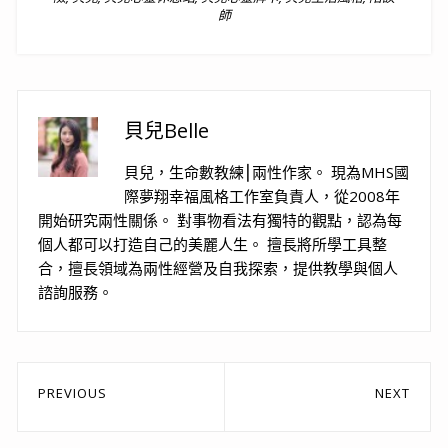
師
貝兒Belle
貝兒，生命數教練⎮兩性作家。 現為MHS國
際夢翔幸福風格工作室負責人，從2008年
開始研究兩性關係。 對事物看法有獨特的觀點，認為每
個人都可以打造自己的美麗人生。 擅長將所學工具整
合，擅長領域為兩性經營及自我探索，提供教學與個人
諮詢服務。
文
PREVIOUS
NEXT
章
Previous
Next
post:
post: