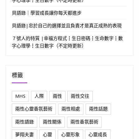
貝語錄｜學習成長讓你每天都進步
貝語錄|忠於自己的選擇並且負責才是真正成熟的表現
７號人的特質 |幸福方程式┇生日密碼┇生命數字┇數
字心理學┇生日數字（不定時更新）
標籤
MHS
人際
兩性
兩性交往
兩性心靈香氛藝術
兩性相處
兩性話題
兩性語錄
兩性關係
兩性香氛藝術
夢翔夫妻
心靈
心靈形象
心靈成長