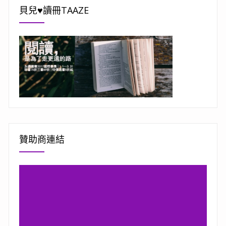
貝兒♥讀冊TAAZE
贊助商連結