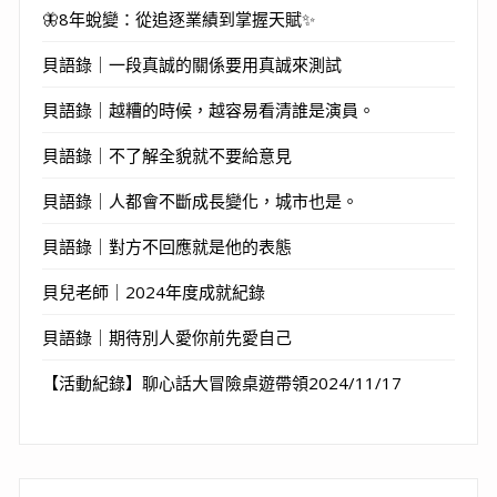
🦋8年蛻變：從追逐業績到掌握天賦✨
貝語錄｜一段真誠的關係要用真誠來測試
貝語錄｜越糟的時候，越容易看清誰是演員。
貝語錄｜不了解全貌就不要給意見
貝語錄｜人都會不斷成長變化，城市也是。
貝語錄｜對方不回應就是他的表態
貝兒老師｜2024年度成就紀錄
貝語錄｜期待別人愛你前先愛自己
【活動紀錄】聊心話大冒險桌遊帶領2024/11/17