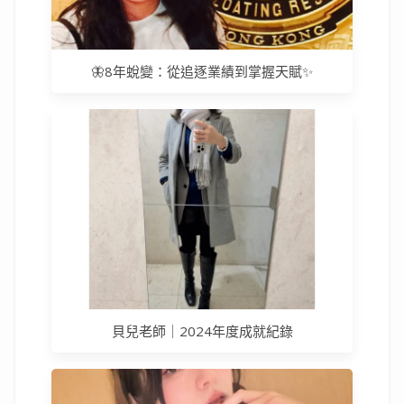
🦋8年蛻變：從追逐業績到掌握天賦✨
貝兒老師｜2024年度成就紀錄