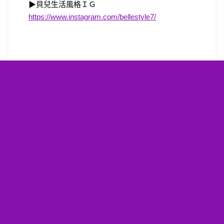
▶
貝兒生活風格ＩＧ
https://www.instagram.com/bellestyle7/