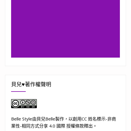
貝兒♥著作權聲明
Belle Style
由
貝兒Belle
製作，以
創用CC 姓名標示-非商
業性-相同方式分享 4.0 國際 授權條款
釋出。