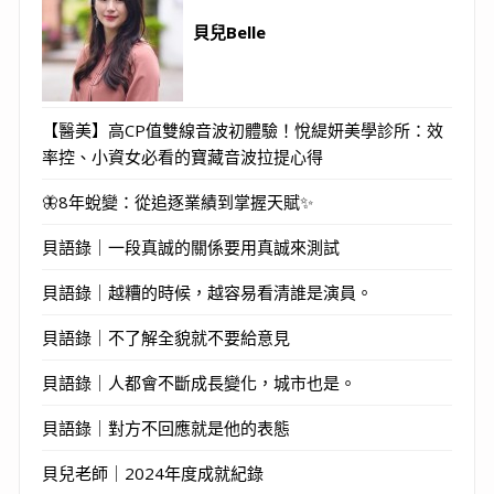
貝兒Belle
【醫美】高CP值雙線音波初體驗！悅緹妍美學診所：效
率控、小資女必看的寶藏音波拉提心得
🦋8年蛻變：從追逐業績到掌握天賦✨
貝語錄｜一段真誠的關係要用真誠來測試
貝語錄｜越糟的時候，越容易看清誰是演員。
貝語錄｜不了解全貌就不要給意見
貝語錄｜人都會不斷成長變化，城市也是。
貝語錄｜對方不回應就是他的表態
貝兒老師｜2024年度成就紀錄