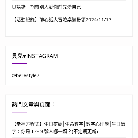
貝語錄｜期待別人愛你前先愛自己
【活動紀錄】聊心話大冒險桌遊帶領2024/11/17
貝兒♥INSTAGRAM
@bellestyle7
熱門文章與頁面︰
【幸福方程式】生日密碼⎮生命數字⎮數字心理學⎮生日數
字：你是１～９號人哪一類？(不定期更新)