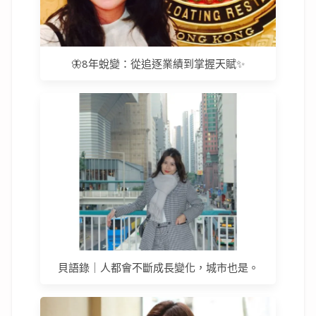
🦋8年蛻變：從追逐業績到掌握天賦✨
貝語錄｜人都會不斷成長變化，城市也是。