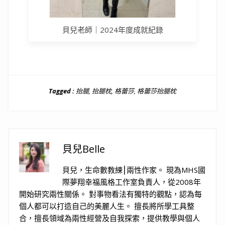
貝兒老師｜2024年度成就紀錄
Tagged :
抬腿
,
抬腿枕
,
格蕾莎
,
格蕾莎抬腿枕
貝兒Belle
貝兒，生命數教練⎮兩性作家。 現為MHS國
際夢翔幸福風格工作室負責人，從2008年
開始研究兩性關係。 對事物看法有獨特的觀點，認為每
個人都可以打造自己的美麗人生。 擅長將所學工具整
合，擅長領域為兩性經營及自我探索，提供教學與個人