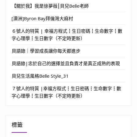
【關於我】我是徐夢薇⎮貝兒Belle老師
[澳洲]Byron Bay拜倫灣大麻村
６號人的特質 | 幸福方程式┇生日密碼┇生命數字┇數
字心理學┇生日數字（不定時更新）
貝語錄｜學習成長讓你每天都進步
貝語錄|忠於自己的選擇並且負責才是真正成熟的表現
貝兒生活風格Belle Style_31
７號人的特質 |幸福方程式┇生日密碼┇生命數字┇數
字心理學┇生日數字（不定時更新）
標籤