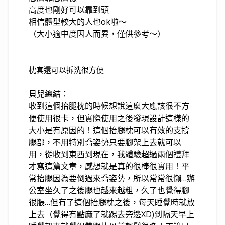
高度也剛好可以靠到頭
相信體型較大的人也ok啦～
（大小適中度因人而異，僅供參考～）
枕套還可以拆洗很方便
貝兒總結：
收到這個抬腿枕的時候想說這麼大應該很不方
便使用很卡，但實際使用之後發現設計這樣的
大小是有原因的！這個抬腿枕可以有效的支撐
腿部，不用特別喬姿勢只要腳架上去就可以
用，從收到東西到現在，我體驗超過兩個禮拜
才寫這篇文章，感想就是真的很棒很實用！平
常抬腿因為要倒過來喬姿勢，所以常常很懶…辦
公室坐久了之後腿也越來越粗，久了也覺得腳
很脹…但有了這個抬腿枕之後，每天睡覺時就放
上去（覺得有點麻了就踢去旁邊XD)到隔天早上