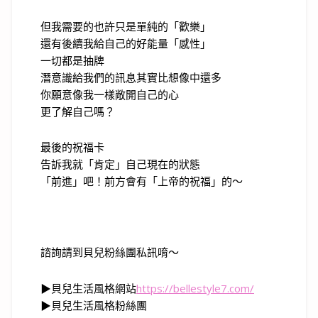
但我需要的也許只是單純的「歡樂」
還有後續我給自己的好能量「感性」
一切都是抽牌
潛意識給我們的訊息其實比想像中還多
你願意像我一樣敞開自己的心
更了解自己嗎？
最後的祝福卡
告訴我就「肯定」自己現在的狀態
「前進」吧！前方會有「上帝的祝福」的～
諮詢請到貝兒粉絲團私訊唷～
▶貝兒生活風格網站
https://bellestyle7.com/
▶貝兒生活風格粉絲團