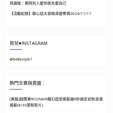
貝語錄｜期待別人愛你前先愛自己
【活動紀錄】聊心話大冒險桌遊帶領2024/11/17
貝兒♥INSTAGRAM
@bellestyle7
熱門文章與頁面︰
[美髮]超簡單!!!CONAIR魔幻造型捲髮器8秒搞定初秋浪漫
捲髮(8/30更新影片)