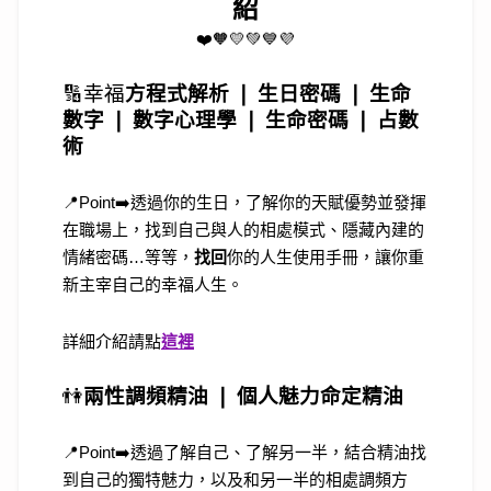
紹
❤️🧡💛💚💙💜
🔢
幸福
方程式解析 ❘
生日密碼 ❘ 生命
數字 ❘ 數字心理學 ❘ 生命密碼 ❘ 占數
術
📍Point➡️透過你的生日，了解你的天賦優勢並發揮
在職場上，找到自己與人的相處模式、隱藏內建的
情緒密碼…等等，
找回
你的人生使用手冊，讓你重
新主宰自己的幸福人生。
詳細介紹請點
這裡
👫
兩性調頻精油 ❘ 個人魅力命定精油
📍Point➡️透過了解自己、了解另一半，結合精油找
到自己的獨特魅力，以及和另一半的相處調頻方