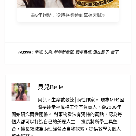
🦋8年蛻變：從追逐業績到掌握天賦✨
Tagged :
幸福
,
快樂
,
新年新希望
,
新年目標
,
活在當下
,
當下
貝兒Belle
貝兒，生命數教練⎮兩性作家。 現為MHS國
際夢翔幸福風格工作室負責人，從2008年
開始研究兩性關係。 對事物看法有獨特的觀點，認為每
個人都可以打造自己的美麗人生。 擅長將所學工具整
合，擅長領域為兩性經營及自我探索，提供教學與個人