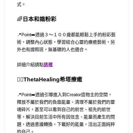
式。
🌈
日本和諧粉彩
📍Point➡️透過３～１００歲都能輕鬆上手的粉彩藝
術，調整內心狀態，學習結合心靈的療癒藝術，另
外也有證照班，無基礎的人也適合。
詳細介紹請點
這裡
🧘‍♀️
ThetaHealing希塔療癒
📍Point➡️透過引導進入到Creator造物主的空間，
釋放不屬於我們的負面能量、清理不屬於我們的靈
魂碎片，甚至可以看到自己的前世、祖先的前世
等，解決目前生活中所有因信念、能量而產生的問
題，透過意識轉換，下載好的能量，活出正面純粹
的自己。