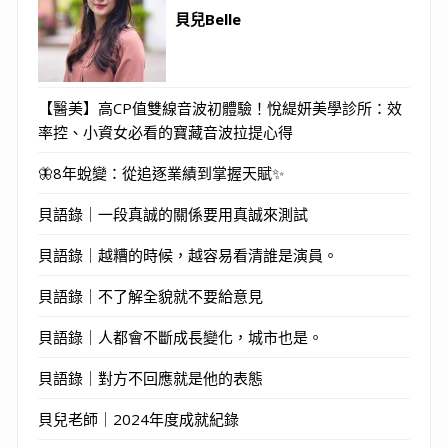
貝兒Belle
【醫美】高CP值雙線音波初體驗！悅緹妍美學診所：效
率控、小資女必看的寶藏音波拉提心得
🦋8年蛻變：從追逐業績到掌握天賦✨
貝語錄｜一段真誠的關係要用真誠來測試
貝語錄｜越糟的時候，越容易看清誰是演員。
貝語錄｜不了解全貌就不要給意見
貝語錄｜人都會不斷成長變化，城市也是。
貝語錄｜對方不回應就是他的表態
貝兒老師｜2024年度成就紀錄