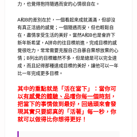
力，也覺得抱持隨遇而安的心情很自在。
A
和
B
的差別在於，一個看起來成就滿滿，但卻沒
有真正活過的感覺；一個隨遇而安，但也輕鬆自
在，盡情享受生活的美好。當然
A
和
B
也是會許下
新年新希望，
A
拼命的往目標前進，完成目標的感
覺很吃力，常常需要克服自己自暴自棄想放棄的心
情；
B
列出的目標雖然不多，但是總是可以完全達
成，而且記得那種達成目標的美好，讓他可以一年
比一年完成更多目標。
其中的重點就是「活在當下」：當你可
以
有感覺的體驗、品嚐你每一個時刻
，
把當下的事情做到最好，回過頭來會發
現其實只要認真的「活著」每一秒，你
就可以做得比你想得更好！