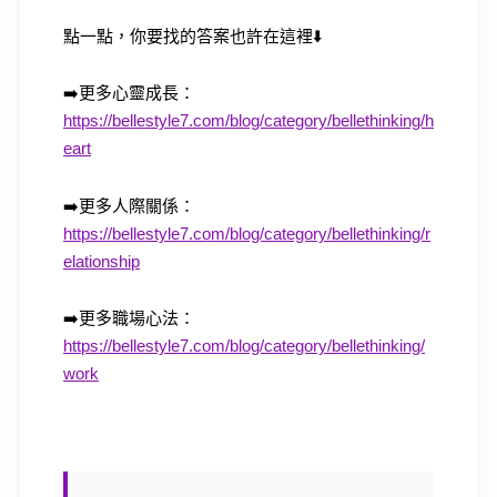
點一點，你要找的答案也許在這裡
⬇️
➡️
更多心靈成長：
https://bellestyle7.com/blog/category/bellethinking/h
eart
➡️
更多人際關係：
https://bellestyle7.com/blog/category/bellethinking/r
elationship
➡️
更多職場心法：
https://bellestyle7.com/blog/category/bellethinking/
work