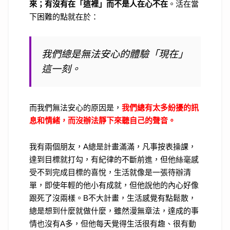
來；有沒有在「這裡」而不是人在心不在
。活在當
下困難的點就在於：
我們總是無法安心的體驗「
現在」
這一刻。
而我們無法安心的原因是，
我們總有太多紛擾的訊
息和情緒，而沒辦法靜下來聽自己的聲音。
我有兩個朋友，
A
總是計畫滿滿，凡事按表操課，
達到目標就打勾，有紀律的不斷前進，但他絲毫感
受不到完成目標的喜悅，生活就像是一張待辦清
單，即使年輕的他小有成就，但他說他的內心好像
跟死了沒兩樣。
B
不大計畫，生活感覺有點鬆散，
總是想到什麼就做什麼，雖然漫無章法，達成的事
情也沒有
A
多，但他每天覺得生活很有趣、很有動