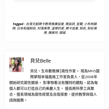
Tagged :
台灣文創牌卡教育推廣協會
,
周詠詩
,
宜蘭
,
小布林韻
婷
,
日本和諧粉彩
,
村落美學
,
溫蒂的家
,
牌卡協會
,
粉彩
,
粉彩美
學
,
陳美玲
,
頭城
貝兒Belle
貝兒，生命數教練⎮兩性作家。 現為MHS國
際夢翔幸福風格工作室負責人，從2008年
開始研究兩性關係。 對事物看法有獨特的觀點，認為每
個人都可以打造自己的美麗人生。 擅長將所學工具整
合，擅長領域為兩性經營及自我探索，提供教學與個人
諮詢服務。