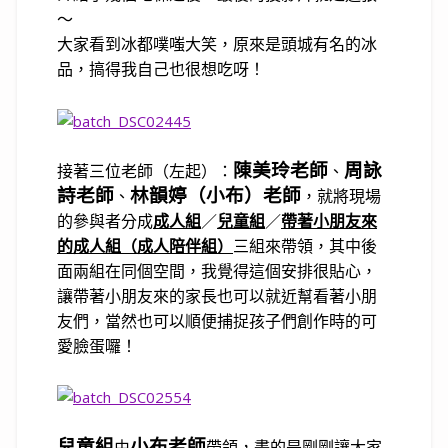
～
大家看到冰都噗嗤大笑，原來是頭城有名的冰
品，搞得我自己也很想吃呀！
陳美玲老師
周詠
接著三位老師（左起）：
、
詩老師
林韻婷（小布）老師
、
，就將現場
的參與者分成
成人組
／
兒童組
／
帶著小朋友來
的成人組（成人陪伴組）
三組來帶領，其中後
面兩組在同個空間，我覺得這個安排很貼心，
讓帶著小朋友來的家長也可以就近幫看著小朋
友們，當然也可以順便捕捉孩子們創作時的可
愛臉蛋囉！
兒童組
小布老師
由
帶領，畫的是剛剛讓大家