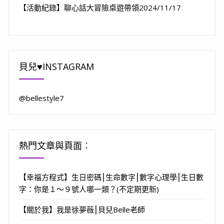
【活動紀錄】聊心話大冒險桌遊帶領2024/11/17
貝兒♥INSTAGRAM
@bellestyle7
熱門文章與頁面︰
【幸福方程式】生日密碼⎮生命數字⎮數字心理學⎮生日數
字：你是１～９號人哪一類？(不定期更新)
【關於我】我是徐夢薇⎮貝兒Belle老師