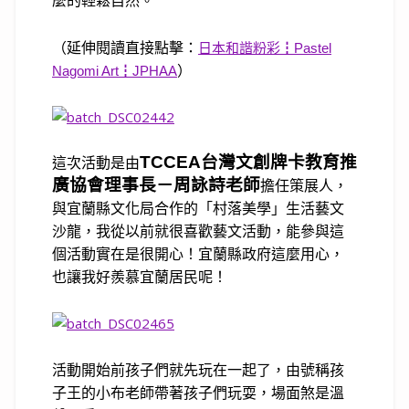
麼的輕鬆自然。
（延伸閱讀直接點擊：
日本和諧粉彩┇Pastel
Nagomi Art┇JPHAA
）
TCCEA
台灣文創牌卡教育推
這次活動是由
廣協會理事長－周詠詩老師
擔任策展人
，
與宜蘭縣文化局合作的「村落美學」生活藝文
沙龍
，我從以前就很喜歡藝文活動，能參與這
個活動實在是很開心！宜蘭縣政府這麼用心，
也讓我好羨慕宜蘭居民呢！
活動開始前孩子們就先玩在一起了，由號稱孩
子王的小布老師帶著孩子們玩耍，場面煞是溫