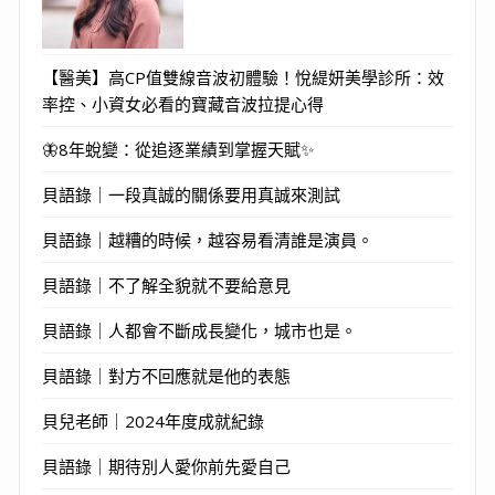
【醫美】高CP值雙線音波初體驗！悅緹妍美學診所：效
率控、小資女必看的寶藏音波拉提心得
🦋8年蛻變：從追逐業績到掌握天賦✨
貝語錄｜一段真誠的關係要用真誠來測試
貝語錄｜越糟的時候，越容易看清誰是演員。
貝語錄｜不了解全貌就不要給意見
貝語錄｜人都會不斷成長變化，城市也是。
貝語錄｜對方不回應就是他的表態
貝兒老師｜2024年度成就紀錄
貝語錄｜期待別人愛你前先愛自己