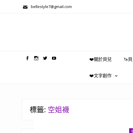
bellestyle7@gmail.com
兩性關係/心靈美學
❤️關於貝兒
🦄
❤️文字創作
標籤:
空姐襪