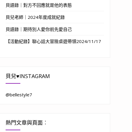
貝語錄｜對方不回應就是他的表態
貝兒老師｜2024年度成就紀錄
貝語錄｜期待別人愛你前先愛自己
【活動紀錄】聊心話大冒險桌遊帶領2024/11/17
貝兒♥INSTAGRAM
@bellestyle7
熱門文章與頁面︰