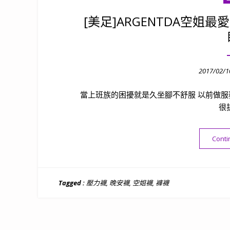
[美足]ARGENTDA空姐
Posted
2017/02/1
on
當上班族的困擾就是久坐腳不舒服 以前做服
很
Conti
Tagged :
壓力襪
,
晚安襪
,
空姐襪
,
褲襪