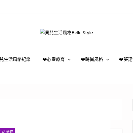
️貝兒生活風格紀錄
❤️心靈療育
❤️時尚風格
❤️夢
生活購物