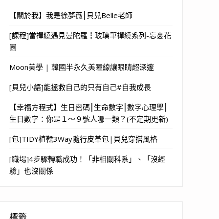
【關於我】我是徐夢薇⎮貝兒Belle老師
[課程]當禪繞遇見曼陀羅┇玻璃筆禪繞系列-忘憂花
園
Moon美學 | 韓國半永久美瞳線讓眼睛超深邃
[貝兒小語]能拯救自己的只有自己#自我成長
【幸福方程式】生日密碼⎮生命數字⎮數字心理學⎮
生日數字：你是１～９號人哪一類？(不定期更新)
[包]TIDY植鞣3Way隨行皮革包|貝兒穿搭風格
[職場]4步驟轉職成功！「非相關科系」、「沒經
驗」也沒關係
標籤