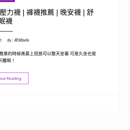
最愛壓力襪❘褲襪推薦❘晚安襪❘舒
眠襪
0
By :
貝兒Belle
務業的時候羨慕上班族可以整天坐著 可是久坐也是
折騰啊！
“[美足]ARGENTDA空姐最愛壓力襪❘褲襪推薦❘晚安襪❘舒眠襪”
nue Reading