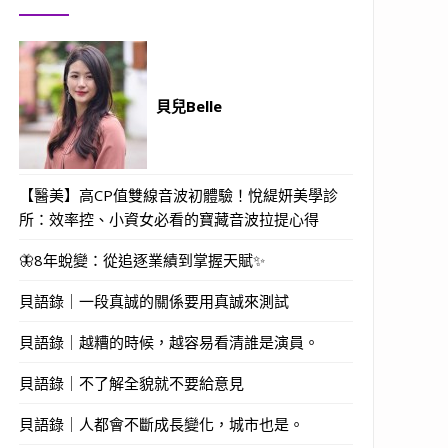
貝兒Belle
【醫美】高CP值雙線音波初體驗！悅緹妍美學診
所：效率控、小資女必看的寶藏音波拉提心得
🦋8年蛻變：從追逐業績到掌握天賦✨
貝語錄｜一段真誠的關係要用真誠來測試
貝語錄｜越糟的時候，越容易看清誰是演員。
貝語錄｜不了解全貌就不要給意見
貝語錄｜人都會不斷成長變化，城市也是。